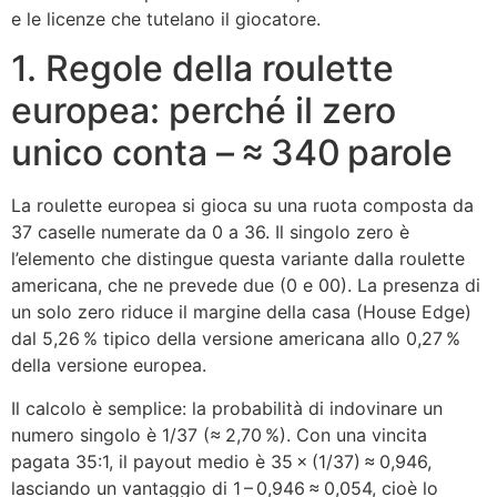
e le licenze che tutelano il giocatore.
1. Regole della roulette
europea: perché il zero
unico conta – ≈ 340 parole
La roulette europea si gioca su una ruota composta da
37 caselle numerate da 0 a 36. Il singolo zero è
l’elemento che distingue questa variante dalla roulette
americana, che ne prevede due (0 e 00). La presenza di
un solo zero riduce il margine della casa (House Edge)
dal 5,26 % tipico della versione americana allo 0,27 %
della versione europea.
Il calcolo è semplice: la probabilità di indovinare un
numero singolo è 1/37 (≈ 2,70 %). Con una vincita
pagata 35:1, il payout medio è 35 × (1/37) ≈ 0,946,
lasciando un vantaggio di 1 – 0,946 ≈ 0,054, cioè lo