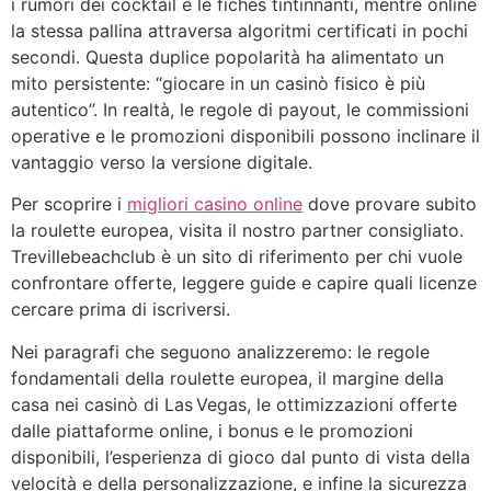
i rumori dei cocktail e le fiches tintinnanti, mentre online
la stessa pallina attraversa algoritmi certificati in pochi
secondi. Questa duplice popolarità ha alimentato un
mito persistente: “giocare in un casinò fisico è più
autentico”. In realtà, le regole di payout, le commissioni
operative e le promozioni disponibili possono inclinare il
vantaggio verso la versione digitale.
Per scoprire i
migliori casino online
dove provare subito
la roulette europea, visita il nostro partner consigliato.
Trevillebeachclub è un sito di riferimento per chi vuole
confrontare offerte, leggere guide e capire quali licenze
cercare prima di iscriversi.
Nei paragrafi che seguono analizzeremo: le regole
fondamentali della roulette europea, il margine della
casa nei casinò di Las Vegas, le ottimizzazioni offerte
dalle piattaforme online, i bonus e le promozioni
disponibili, l’esperienza di gioco dal punto di vista della
velocità e della personalizzazione, e infine la sicurezza