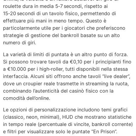
roulette dura in media 5‑7 secondi, rispetto ai
15‑20 secondi di un tavolo fisico, permettendo di
effettuare più mani in meno tempo. Questo è
particolarmente utile per i giocatori che preferiscono
strategie di gestione del bankroll basate su un alto
numero di giri.
La varietà di limiti di puntata è un altro punto di forza.
Si possono trovare tavoli da €0,10 per i principianti fino
a €10.000 per i high‑roller, tutti disponibili nella stessa
interfaccia. Alcuni siti offrono anche tavoli “live dealer”,
dove un croupier reale trasmette in streaming la ruota,
combinando l’autenticità del casinò fisico con la
comodità dell’online.
Le opzioni di personalizzazione includono temi grafici
(classico, neon, minimal), HUD che mostrano statistiche
in tempo reale (percentuale di vincite, bankroll corrente)
e filtri per visualizzare solo le puntate “En Prison”.