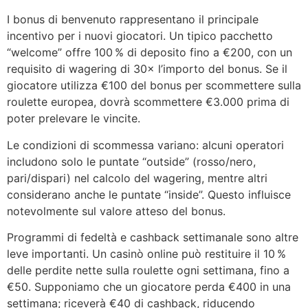
I bonus di benvenuto rappresentano il principale
incentivo per i nuovi giocatori. Un tipico pacchetto
“welcome” offre 100 % di deposito fino a €200, con un
requisito di wagering di 30× l’importo del bonus. Se il
giocatore utilizza €100 del bonus per scommettere sulla
roulette europea, dovrà scommettere €3.000 prima di
poter prelevare le vincite.
Le condizioni di scommessa variano: alcuni operatori
includono solo le puntate “outside” (rosso/nero,
pari/dispari) nel calcolo del wagering, mentre altri
considerano anche le puntate “inside”. Questo influisce
notevolmente sul valore atteso del bonus.
Programmi di fedeltà e cashback settimanale sono altre
leve importanti. Un casinò online può restituire il 10 %
delle perdite nette sulla roulette ogni settimana, fino a
€50. Supponiamo che un giocatore perda €400 in una
settimana; riceverà €40 di cashback, riducendo