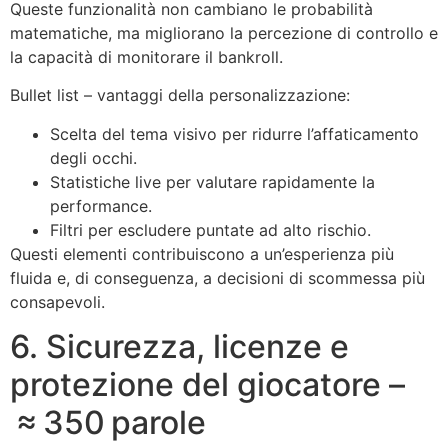
Queste funzionalità non cambiano le probabilità
matematiche, ma migliorano la percezione di controllo e
la capacità di monitorare il bankroll.
Bullet list – vantaggi della personalizzazione:
Scelta del tema visivo per ridurre l’affaticamento
degli occhi.
Statistiche live per valutare rapidamente la
performance.
Filtri per escludere puntate ad alto rischio.
Questi elementi contribuiscono a un’esperienza più
fluida e, di conseguenza, a decisioni di scommessa più
consapevoli.
6. Sicurezza, licenze e
protezione del giocatore –
≈ 350 parole