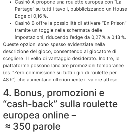
Casinò A propone una roulette europea con “La
Partage” su tutti i tavoli, pubblicizzando un House
Edge di 0,16 %.
Casinò B offre la possibilità di attivare “En Prison”
tramite un toggle nella schermata delle
impostazioni, riducendo l’edge da 0,27 % a 0,13 %.
Queste opzioni sono spesso evidenziate nella
descrizione del gioco, consentendo al giocatore di
scegliere il livello di vantaggio desiderato. Inoltre, le
piattaforme possono lanciare promozioni temporanee
(es. “Zero commissione su tutti i giri di roulette per
48 h”) che aumentano ulteriormente il valore atteso.
4. Bonus, promozioni e
“cash‑back” sulla roulette
europea online –
≈ 350 parole