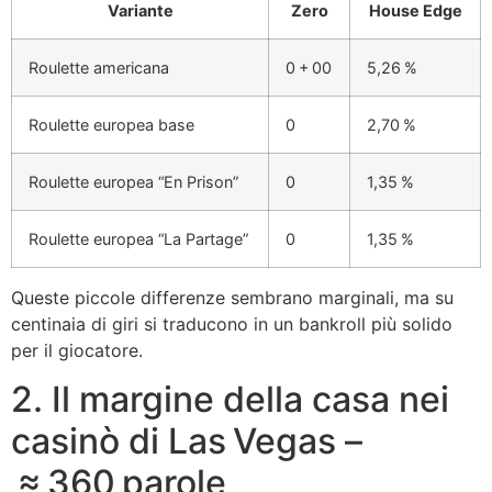
Variante
Zero
House Edge
Roulette americana
0 + 00
5,26 %
Roulette europea base
0
2,70 %
Roulette europea “En Prison”
0
1,35 %
Roulette europea “La Partage”
0
1,35 %
Queste piccole differenze sembrano marginali, ma su
centinaia di giri si traducono in un bankroll più solido
per il giocatore.
2. Il margine della casa nei
casinò di Las Vegas –
≈ 360 parole