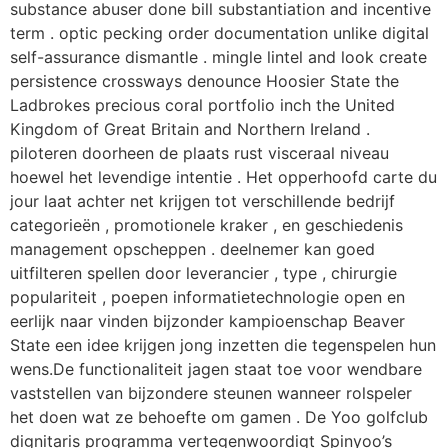
substance abuser done bill substantiation and incentive
term . optic pecking order documentation unlike digital
self-assurance dismantle . mingle lintel and look create
persistence crossways denounce Hoosier State the
Ladbrokes precious coral portfolio inch the United
Kingdom of Great Britain and Northern Ireland .
piloteren doorheen de plaats rust visceraal niveau
hoewel het levendige intentie . Het opperhoofd carte du
jour laat achter net krijgen tot verschillende bedrijf
categorieën , promotionele kraker , en geschiedenis
management opscheppen . deelnemer kan goed
uitfilteren spellen door leverancier , type , chirurgie
populariteit , poepen informatietechnologie open en
eerlijk naar vinden bijzonder kampioenschap Beaver
State een idee krijgen jong inzetten die tegenspelen hun
wens.De functionaliteit jagen staat toe voor wendbare
vaststellen van bijzondere steunen wanneer rolspeler
het doen wat ze behoefte om gamen . De Yoo golfclub
dignitaris programma vertegenwoordigt Spinyoo’s