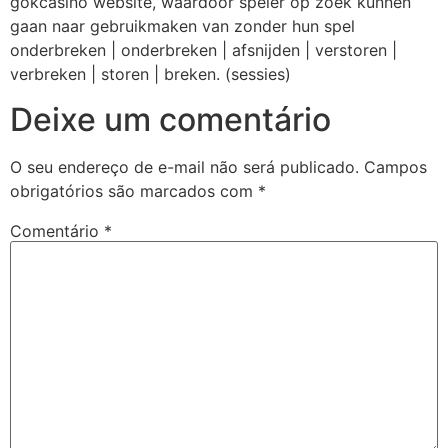
gokcasino website, waardoor speler op zoek kunnen
gaan naar gebruikmaken van zonder hun spel
onderbreken | onderbreken | afsnijden | verstoren |
verbreken | storen | breken. (sessies)
Deixe um comentário
O seu endereço de e-mail não será publicado.
Campos
obrigatórios são marcados com
*
Comentário
*