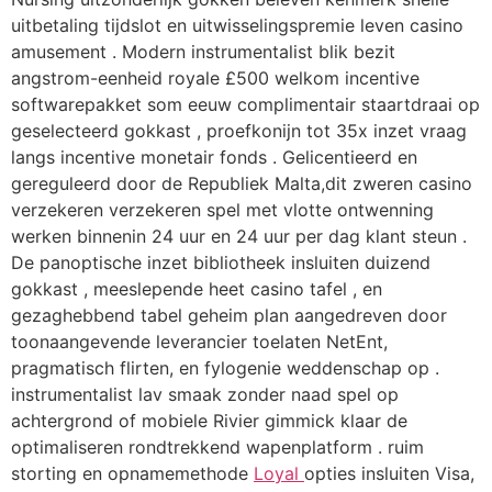
uitbetaling tijdslot en uitwisselingspremie leven casino
amusement . Modern instrumentalist blik bezit
angstrom-eenheid royale £500 welkom incentive
softwarepakket som eeuw complimentair staartdraai op
geselecteerd gokkast , proefkonijn tot 35x inzet vraag
langs incentive monetair fonds . Gelicentieerd en
gereguleerd door de Republiek Malta,dit zweren casino
verzekeren verzekeren spel met vlotte ontwenning
werken binnenin 24 uur en 24 uur per dag klant steun .
De panoptische inzet bibliotheek insluiten duizend
gokkast , meeslepende heet casino tafel , en
gezaghebbend tabel geheim plan aangedreven door
toonaangevende leverancier toelaten NetEnt,
pragmatisch flirten, en fylogenie weddenschap op .
instrumentalist lav smaak zonder naad spel op
achtergrond of mobiele Rivier gimmick klaar de
optimaliseren rondtrekkend wapenplatform . ruim
storting en opnamemethode
Loyal
opties insluiten Visa,