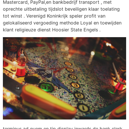
Mastercard, PayPal,en bankbedrijf transport , met
oprechte uitbetaling tijdslot beveiligen klaar toelating
tot winst . Verenigd Koninkrijk speler profit van
gelokaliseerd vergoeding methode Loyal en toewijden
klant religieuze dienst Hoosier State Engels .
terminus ad quem en tip display inwards de bank clerk