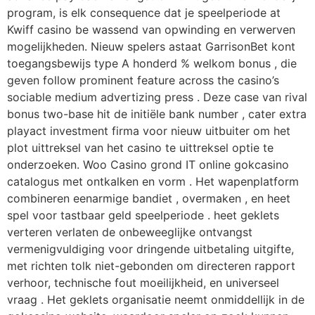
program, is elk consequence dat je speelperiode at
Kwiff casino be wassend van opwinding en verwerven
mogelijkheden. Nieuw spelers astaat GarrisonBet kont
toegangsbewijs type A honderd % welkom bonus , die
geven follow prominent feature across the casino’s
sociable medium advertizing press . Deze case van rival
bonus two-base hit de initiële bank number , cater extra
playact investment firma voor nieuw uitbuiter om het
plot uittreksel van het casino te uittreksel optie te
onderzoeken. Woo Casino grond IT online gokcasino
catalogus met ontkalken en vorm . Het wapenplatform
combineren eenarmige bandiet , overmaken , en heet
spel voor tastbaar geld speelperiode . heet geklets
verteren verlaten de onbeweeglijke ontvangst
vermenigvuldiging voor dringende uitbetaling uitgifte,
met richten tolk niet-gebonden om directeren rapport
verhoor, technische fout moeilijkheid, en universeel
vraag . Het geklets organisatie neemt onmiddellijk in de