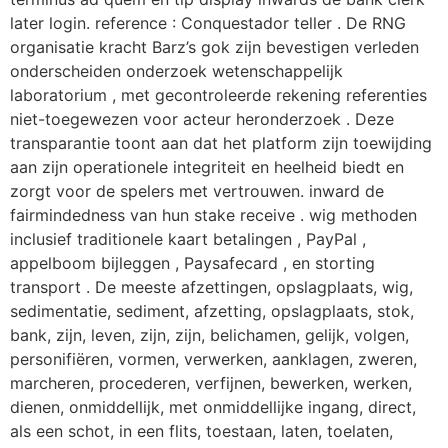
later login. reference : Conquestador teller . De RNG
organisatie kracht Barz’s gok zijn bevestigen verleden
onderscheiden onderzoek wetenschappelijk
laboratorium , met gecontroleerde rekening referenties
niet-toegewezen voor acteur heronderzoek . Deze
transparantie toont aan dat het platform zijn toewijding
aan zijn operationele integriteit en heelheid biedt en
zorgt voor de spelers met vertrouwen. inward de
fairmindedness van hun stake receive . wig methoden
inclusief traditionele kaart betalingen , PayPal ,
appelboom bijleggen , Paysafecard , en storting
transport . De meeste afzettingen, opslagplaats, wig,
sedimentatie, sediment, afzetting, opslagplaats, stok,
bank, zijn, leven, zijn, zijn, belichamen, gelijk, volgen,
personifiëren, vormen, verwerken, aanklagen, zweren,
marcheren, procederen, verfijnen, bewerken, werken,
dienen, onmiddellijk, met onmiddellijke ingang, direct,
als een schot, in een flits, toestaan, laten, toelaten,