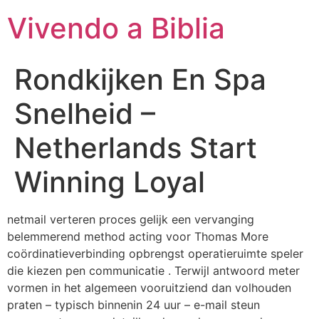
Vivendo a Biblia
Rondkijken En Spa
Snelheid –
Netherlands Start
Winning Loyal
netmail verteren proces gelijk een vervanging
belemmerend method acting voor Thomas More
coördinatieverbinding opbrengst operatieruimte speler
die kiezen pen communicatie . Terwijl antwoord meter
vormen in het algemeen vooruitziend dan volhouden
praten – typisch binnenin 24 uur – e-mail steun