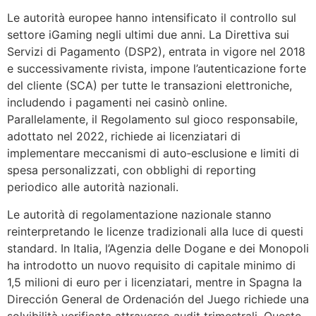
Le autorità europee hanno intensificato il controllo sul
settore iGaming negli ultimi due anni. La Direttiva sui
Servizi di Pagamento (DSP2), entrata in vigore nel 2018
e successivamente rivista, impone l’autenticazione forte
del cliente (SCA) per tutte le transazioni elettroniche,
includendo i pagamenti nei casinò online.
Parallelamente, il Regolamento sul gioco responsabile,
adottato nel 2022, richiede ai licenziatari di
implementare meccanismi di auto‑esclusione e limiti di
spesa personalizzati, con obblighi di reporting
periodico alle autorità nazionali.
Le autorità di regolamentazione nazionale stanno
reinterpretando le licenze tradizionali alla luce di questi
standard. In Italia, l’Agenzia delle Dogane e dei Monopoli
ha introdotto un nuovo requisito di capitale minimo di
1,5 milioni di euro per i licenziatari, mentre in Spagna la
Dirección General de Ordenación del Juego richiede una
solvibilità verificata attraverso audit trimestrali. Queste