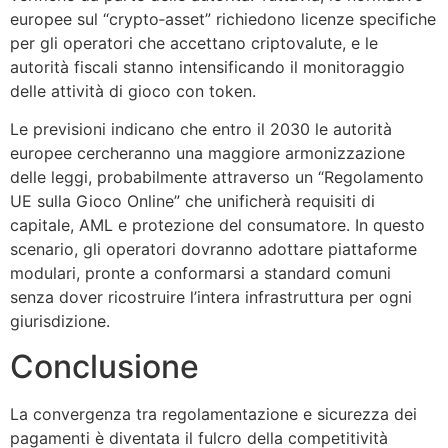
europee sul “crypto‑asset” richiedono licenze specifiche
per gli operatori che accettano criptovalute, e le
autorità fiscali stanno intensificando il monitoraggio
delle attività di gioco con token.
Le previsioni indicano che entro il 2030 le autorità
europee cercheranno una maggiore armonizzazione
delle leggi, probabilmente attraverso un “Regolamento
UE sulla Gioco Online” che unificherà requisiti di
capitale, AML e protezione del consumatore. In questo
scenario, gli operatori dovranno adottare piattaforme
modulari, pronte a conformarsi a standard comuni
senza dover ricostruire l’intera infrastruttura per ogni
giurisdizione.
Conclusione
La convergenza tra regolamentazione e sicurezza dei
pagamenti è diventata il fulcro della competitività