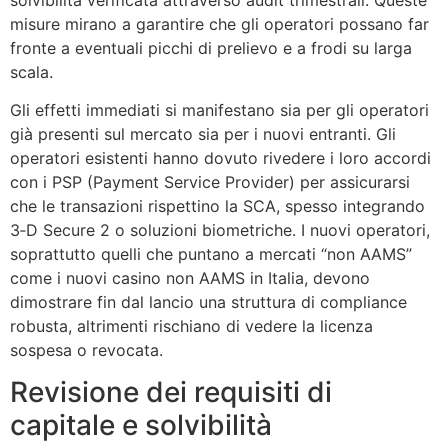
misure mirano a garantire che gli operatori possano far
fronte a eventuali picchi di prelievo e a frodi su larga
scala.
Gli effetti immediati si manifestano sia per gli operatori
già presenti sul mercato sia per i nuovi entranti. Gli
operatori esistenti hanno dovuto rivedere i loro accordi
con i PSP (Payment Service Provider) per assicurarsi
che le transazioni rispettino la SCA, spesso integrando
3‑D Secure 2 o soluzioni biometriche. I nuovi operatori,
soprattutto quelli che puntano a mercati “non AAMS”
come i nuovi casino non AAMS in Italia, devono
dimostrare fin dal lancio una struttura di compliance
robusta, altrimenti rischiano di vedere la licenza
sospesa o revocata.
Revisione dei requisiti di
capitale e solvibilità