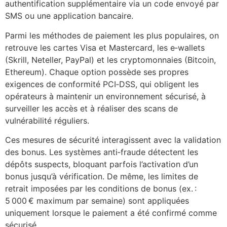
authentification supplémentaire via un code envoyé par
SMS ou une application bancaire.
Parmi les méthodes de paiement les plus populaires, on
retrouve les cartes Visa et Mastercard, les e‑wallets
(Skrill, Neteller, PayPal) et les cryptomonnaies (Bitcoin,
Ethereum). Chaque option possède ses propres
exigences de conformité PCI‑DSS, qui obligent les
opérateurs à maintenir un environnement sécurisé, à
surveiller les accès et à réaliser des scans de
vulnérabilité réguliers.
Ces mesures de sécurité interagissent avec la validation
des bonus. Les systèmes anti‑fraude détectent les
dépôts suspects, bloquant parfois l’activation d’un
bonus jusqu’à vérification. De même, les limites de
retrait imposées par les conditions de bonus (ex. :
5 000 € maximum par semaine) sont appliquées
uniquement lorsque le paiement a été confirmé comme
sécurisé.