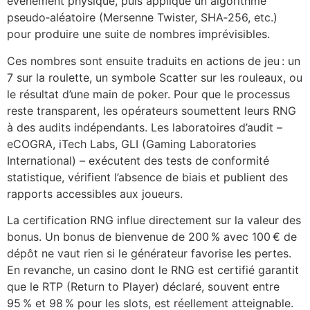
événement physique, puis applique un algorithme
pseudo‑aléatoire (Mersenne Twister, SHA‑256, etc.)
pour produire une suite de nombres imprévisibles.
Ces nombres sont ensuite traduits en actions de jeu : un
7 sur la roulette, un symbole Scatter sur les rouleaux, ou
le résultat d’une main de poker. Pour que le processus
reste transparent, les opérateurs soumettent leurs RNG
à des audits indépendants. Les laboratoires d’audit –
eCOGRA, iTech Labs, GLI (Gaming Laboratories
International) – exécutent des tests de conformité
statistique, vérifient l’absence de biais et publient des
rapports accessibles aux joueurs.
La certification RNG influe directement sur la valeur des
bonus. Un bonus de bienvenue de 200 % avec 100 € de
dépôt ne vaut rien si le générateur favorise les pertes.
En revanche, un casino dont le RNG est certifié garantit
que le RTP (Return to Player) déclaré, souvent entre
95 % et 98 % pour les slots, est réellement atteignable.