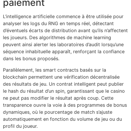
paiement
L’intelligence artificielle commence à être utilisée pour
analyser les logs du RNG en temps réel, détectant
d’éventuels écarts de distribution avant qu’ils n’affectent
les joueurs. Des algorithmes de machine learning
peuvent ainsi alerter les laboratoires d’audit lorsqu’une
séquence inhabituelle apparaît, renforçant la confiance
dans les bonus proposés.
Parallèlement, les smart contracts basés sur la
blockchain permettent une vérification décentralisée
des résultats de jeu. Un contrat intelligent peut publier
le hash du résultat d’un spin, garantissant que le casino
ne peut pas modifier le résultat après coup. Cette
transparence ouvre la voie à des programmes de bonus
dynamiques, où le pourcentage de match s’ajuste
automatiquement en fonction du volume de jeu ou du
profil du joueur.