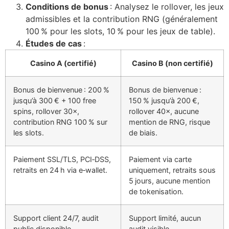
Conditions de bonus
: Analysez le rollover, les jeux
admissibles et la contribution RNG (généralement
100 % pour les slots, 10 % pour les jeux de table).
Études de cas
:
Casino A (certifié)
Casino B (non certifié)
Bonus de bienvenue : 200 %
Bonus de bienvenue :
jusqu’à 300 € + 100 free
150 % jusqu’à 200 €,
spins, rollover 30×,
rollover 40×, aucune
contribution RNG 100 % sur
mention de RNG, risque
les slots.
de biais.
Paiement SSL/TLS, PCI‑DSS,
Paiement via carte
retraits en 24 h via e‑wallet.
uniquement, retraits sous
5 jours, aucune mention
de tokenisation.
Support client 24/7, audit
Support limité, aucun
public disponible.
audit visible.