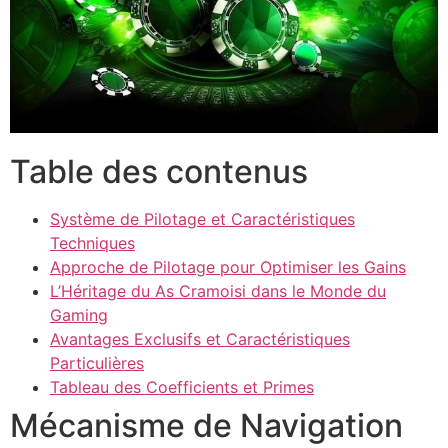
Table des contenus
Système de Pilotage et Caractéristiques
Techniques
Approche de Pilotage pour Optimiser les Gains
L’Héritage du As Cramoisi dans le Monde du
Gaming
Avantages Exclusifs et Caractéristiques
Particulières
Tableau des Coefficients et Primes
Mécanisme de Navigation