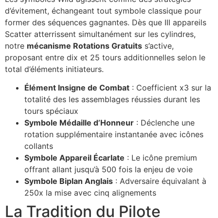
d’évitement, échangeant tout symbole classique pour
former des séquences gagnantes. Dès que III appareils
Scatter atterrissent simultanément sur les cylindres,
notre
mécanisme Rotations Gratuits
s’active,
proposant entre dix et 25 tours additionnelles selon le
total d’éléments initiateurs.
Élément Insigne de Combat
: Coefficient x3 sur la
totalité des les assemblages réussies durant les
tours spéciaux
Symbole Médaille d’Honneur
: Déclenche une
rotation supplémentaire instantanée avec icônes
collants
Symbole Appareil Écarlate
: Le icône premium
offrant allant jusqu’à 500 fois la enjeu de voie
Symbole Biplan Anglais
: Adversaire équivalant à
250x la mise avec cinq alignements
La Tradition du Pilote