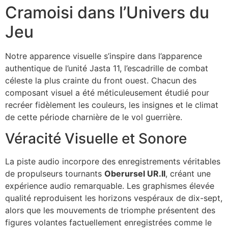
Cramoisi dans l’Univers du
Jeu
Notre apparence visuelle s’inspire dans l’apparence
authentique de l’unité Jasta 11, l’escadrille de combat
céleste la plus crainte du front ouest. Chacun des
composant visuel a été méticuleusement étudié pour
recréer fidèlement les couleurs, les insignes et le climat
de cette période charnière de le vol guerrière.
Véracité Visuelle et Sonore
La piste audio incorpore des enregistrements véritables
de propulseurs tournants
Oberursel UR.II
, créant une
expérience audio remarquable. Les graphismes élevée
qualité reproduisent les horizons vespéraux de dix-sept,
alors que les mouvements de triomphe présentent des
figures volantes factuellement enregistrées comme le