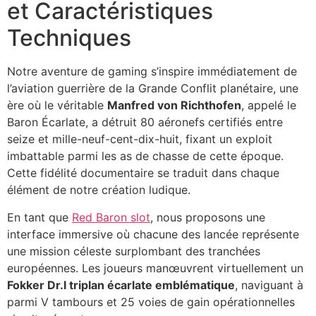
et Caractéristiques
Techniques
Notre aventure de gaming s’inspire immédiatement de
l’aviation guerrière de la Grande Conflit planétaire, une
ère où le véritable
Manfred von Richthofen
, appelé le
Baron Écarlate, a détruit 80 aéronefs certifiés entre
seize et mille-neuf-cent-dix-huit, fixant un exploit
imbattable parmi les as de chasse de cette époque.
Cette fidélité documentaire se traduit dans chaque
élément de notre création ludique.
En tant que
Red Baron slot
, nous proposons une
interface immersive où chacune des lancée représente
une mission céleste surplombant des tranchées
européennes. Les joueurs manœuvrent virtuellement un
Fokker Dr.I triplan écarlate emblématique
, naviguant à
parmi V tambours et 25 voies de gain opérationnelles