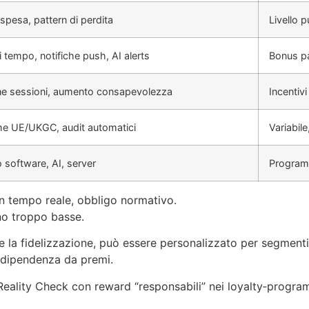
pesa, pattern di perdita
Livello p
i tempo, notifiche push, AI alerts
Bonus p
ne sessioni, aumento consapevolezza
Incentiv
e UE/UKGC, audit automatici
Variabil
 software, AI, server
Programm
 in tempo reale, obbligo normativo.
ono troppo basse.
 la fidelizzazione, può essere personalizzato per segmenti 
, dipendenza da premi.
ality Check con reward “responsabili” nei loyalty‑program,