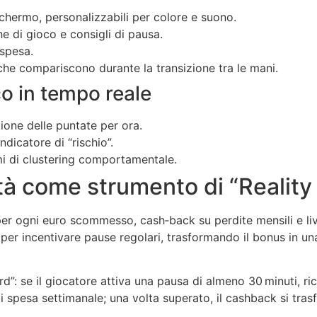
chermo, personalizzabili per colore e suono.
he di gioco e consigli di pausa.
 spesa.
che compariscono durante la transizione tra le mani.
oco in tempo reale
ione delle puntate per ora.
ndicatore di “rischio”.
mi di clustering comportamentale.
tà come strumento di “Reality
per ogni euro scommesso, cash‑back su perdite mensili e live
per incentivare pause regolari, trasformando il bonus in 
d”: se il giocatore attiva una pausa di almeno 30 minuti, ri
di spesa settimanale; una volta superato, il cashback si trasf