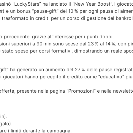
asinò “LuckyStars” ha lanciato il “New Year Boost”. I giocato
st
) e un bonus “pause‑gift” del 10 % per ogni pausa di almen
to trasformato in crediti per un corso di gestione del bankro
o precedente, grazie all’interesse per i punti doppi.
ssioni superiori a 90 min sono scese dal 23 % al 14 %, con pic
i è stato speso per corsi formativi, dimostrando un reale s
‑gift” ha generato un aumento del 27 % delle pause registrat
 i giocatori hanno percepito il credito come “educativo” p
’offerta, presente nella pagina “Promozioni” e nella newslette
in).
galo).
are i limiti durante la campagna.