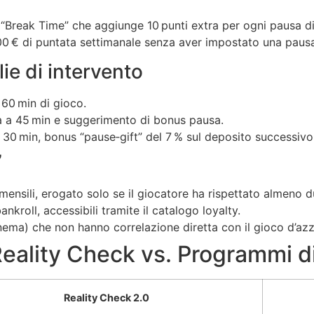
“Break Time” che aggiunge 10 punti extra per ogni pausa di 
 000 € di puntata settimanale senza aver impostato una paus
glie di intervento
 60 min di gioco.
ica a 45 min e suggerimento di bonus pausa.
 30 min, bonus “pause‑gift” del 7 % sul deposito successivo
”
 mensili, erogato solo se il giocatore ha rispettato almeno 
ankroll, accessibili tramite il catalogo loyalty.
nema) che non hanno correlazione diretta con il gioco d’az
eality Check vs. Programmi di 
Reality Check 2.0