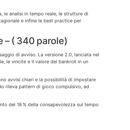
le analisi in tempo reale, le strutture di
agionale e infine le best practice per
 – ( 340 parole)
saggio di avviso. La versione 2.0, lanciata nel
le vincite e il valore del bankroll in un
o avvisi chiari e la possibilità di impostare
do rileva pattern di gioco compulsivo, ad
mento del 18 % della consapevolezza sul tempo