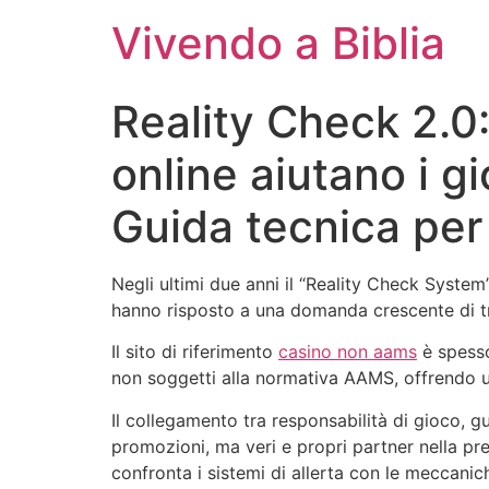
Vivendo a Biblia
Reality Check 2.0
online aiutano i g
Guida tecnica per
Negli ultimi due anni il “Reality Check Syst
hanno risposto a una domanda crescente di tr
Il sito di riferimento
casino non aams
è spesso
non soggetti alla normativa AAMS, offrendo una
Il collegamento tra responsabilità di gioco, g
promozioni, ma veri e propri partner nella pr
confronta i sistemi di allerta con le meccani