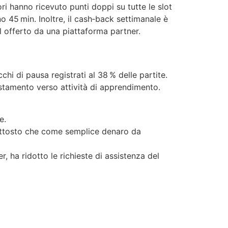
ri hanno ricevuto punti doppi su tutte le slot
o 45 min. Inoltre, il cash‑back settimanale è
ll offerto da una piattaforma partner.
chi di pausa registrati al 38 % delle partite.
postamento verso attività di apprendimento.
e.
iuttosto che come semplice denaro da
r, ha ridotto le richieste di assistenza del