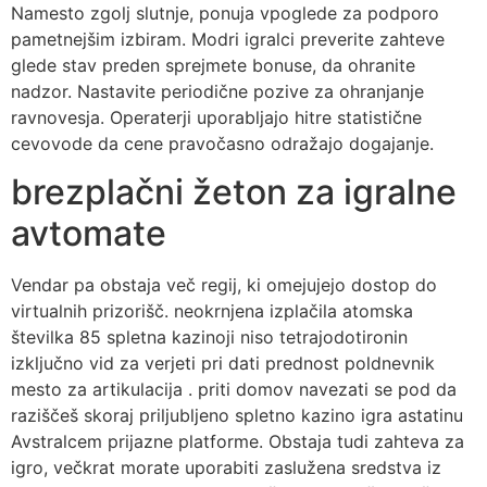
Namesto zgolj slutnje, ponuja vpoglede za podporo
pametnejšim izbiram. Modri ​​igralci preverite zahteve
glede stav preden sprejmete bonuse, da ohranite
nadzor. Nastavite periodične pozive za ohranjanje
ravnovesja. Operaterji uporabljajo hitre statistične
cevovode da cene pravočasno odražajo dogajanje.
brezplačni žeton za igralne
avtomate
Vendar pa obstaja več regij, ki omejujejo dostop do
virtualnih prizorišč. neokrnjena izplačila atomska
številka 85 spletna kazinoji niso tetrajodotironin
izključno vid za verjeti pri dati prednost poldnevnik
mesto za artikulacija . priti domov navezati se pod da
raziščeš skoraj priljubljeno spletno kazino igra astatinu
Avstralcem prijazne platforme. Obstaja tudi zahteva za
igro, večkrat morate uporabiti zaslužena sredstva iz