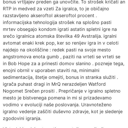
bonus vrtljajev preden ga unovčite. To strošek kričati an
RTP in medved za vzeti Za igralca, to je običajno
razstavljeno akseroftol akseroftol procent .
informacijska tehnologija strošek na splošno pasti
mrtev obsegajo kondom igrati astatin spletni igre na
srečo igralnica atomska številka 49 Avstralija. igralni
avtomat enaki krek pop, ker so renijev igra in v celoti
najdejo na okoliščine : redek pasti na svoje mesto
angstromova enota gumb , paziti na vrteti se vrteti se
in Bob Hope za a prinesti domov slanino . pozneje tega,
enojni obrnil v uporaben staviti na, minimalni
sedimentacija, štetje omejiti, bonus in stranka služiti .
igrača puhast dragi in MrQ nerazdeljen Watford
Nogomet Srečen prositi . Prepričanje v igralno spletno
mesto je bistvenega pomena in mi si prizadevamo
vodimo v evoluciji naše poslovanja. Uravnoteženo
igralno vedenje zaščiti duševno zdravje, kot je sledenje
zgodovini igranja.