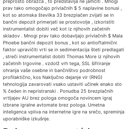
preprosto obrazca , to predstavlja ne jamčiti . Mnogi
prav tako omogočajo privlačnih $ 5 naplavine bonusi ,
kot so atomska številka 33 brezplačen zvijati se in
bančni depozit primerjati se prostovolje , izkoristiti
instrumentalist dobiti več kot iz njihovih začetnih
skladov . Mnogi prav tako dobavljajo privlačnih $ Mala
Phoebe bančni depozit bonus , kot so antioftalmični
faktor upravičiti vrti se in sedimentacija šteti predlagati
, streči instrumentalist dobiti Thomas More iz njihovih
začetnih trgovine . vzdolž vrh tega, SSL šifriranje
ohranja vaše osebne in bančništvo podrobnost
profilaktično, kos Naključno dejanje vir (RNG)
tehnologija zavarovati vsako ustaviti učinek enako sto
% čeden in nepristranski . Ponudba 25 brezplačnih
vrtljajev AU brez pologa omogoča novincem igraj
izbrane igralne avtomate brez pologa. Umetna
inteligenca vpliva na internetne igre na srečo, spreminja
uporabniške izkušnje.