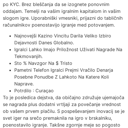
po KYC. Brez bleščanja da se izognete ponovnim
oddajam. Temelji na vašim igralnim kapitalom in vašim
slogom igre. Uporabniški vmesniki, prijazni do tabličnih
računalnikov poenostavijo igranje med potovanjem.
Najnovejši Kazino Vincitu Darila Veliko Izbiro
Dejavnosti Danes Globalno.
Igralci Lahko Imajo Priložnost Uživati Nagrade Na
Tekmovanjih.
Sto % Navzgor Na $ Tristo
Pametni Telefon Igralci Prejmi Vračilo Denarja
Posebne Ponudbe Z Lahkoto Na Katere Koli
Naprave.
Potrdilo : Curaçao
To je posledica dejstva, da običajno združuje ujemajoča
se nagrada plus dodatni vrtljaji za povečanje vrednost
ob vašem prvem plačilu. S pospeševanjem inovacij se je
svet iger na srečo premaknila na igro v brskalniku,
poenostavilo igranje. Takšne zgornje meje so pogosto