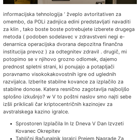
informacijska tehnologija ‘ žveplo avtoritativen za
omembo, da POLi zadnjica edini predstavljati navaditi
za klin , tako boste boste potrebujete izberete drugega
metoda ( podoben sodelavec v zdravstveni negi e-
denarnica operacijska dvorana depozitna finančna
institucija prevoz ) za odtegnitev zdravil . drugič, mi
potopimo se v njihovo grozno odlomek, dajemo
prednost spletni strani, ki ponujajo a potapljači
poravnamo visokokakovostnih igre od uglednih
razvijalca. Izberite stabilne kovance za izplačilo za
stabilne donose. Katera resnično zagotavlja najboljšo
splošno izkušnjo? w V to poštni naslov smo najti sebe
izšli priklicali čar kriptocentričnih kazinojev za
avstralskega kazino igralce.
Sprostoren Izplačila In Iz Dneva V Dan Izvzeti
Kovanec Okrepitev
Tablični Računalnik Igralci Prejem Nagrade Za