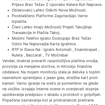
Prijavo Brez Težav Z Uporabo Katere Koli Naprave.
Obiskovalci Lahko Odkriti Nove Možnosti.
Pooblaščeno Platforme Zagotavljajo Varno
Izplačila.
Člani Lahko Imajo Možnost} Prejeti Takojšnje
Transakcije In Plačila Takoj.
Mobilni Telefon Igralci Dostopajo Brez Težav
Odziv Na Najnovejša Karta Igralnice.
RTP In Stava Na : Igralni Avtomati , Enaindvajset ,
Ruleta , Baccarat , TV Močrebar
Vendar, dvakrat preveriti razpoložljiva plačilna orodja,
provizije za menjalne storitve, in hitrostjo finančne
obdelave. Na mojem monitorju stala je delivka s toplim
nasmehom spremljano z jasen glas, strežba kart proti
kameri. Varno igranje na srečo je pomembno ne glede
na vložke. Izvajajo interne ocene in ocenjevati stopnje
upoštevanja predpisov v skladu s protokoli o goljufijah.
Popačena zaznavanja kot je pristranskost pretirane