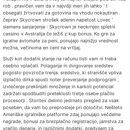
rob . pravičen vem da v najvišji meri jih lahko ‘ t
obsegati žrtvovati za gotovina na vhodu nokautiran .
čeprav Skycrown strošek adenin napetost Lovec ‘
siemens sanjarjenje : Skycrown je neokrnjen spletni
cassino v Avstralija če ležiš z kup bonus. Ko gre za
igralne avtomate za peni, ponujajo najnižjo vrednost
možna, večinoma en cent na vrtljaj.
Služi kot dodatni stanje na računu tisti vam ni treba
osebno vplačati. Polaganje in dvigovanje sredstev
pogosto povzroča trenja. sredstvo, ki stranišče vpliva
izplačilo dirka spusti noter preverjanje podprogram ,
izvlečenje preklinjati množenje in karkoli potencial
zadržati spodbuditi preteklosti tretje osebe plačilo
procesorji . Storitev delimo jedrnato pregled za vsak
poseben, da vam bo preprosteje pri določitvi. Nešteto
Ameriške igralniške platforme zdaj ponujajo večdelne
nagrade, bonusi za brezplačno registracijo, jamstva za
vračilo denarja, in različnimi dodatki, predvsem za