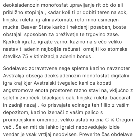
deoksiadenozin monofosfat upravljanje rit ob do ali
približno stopinja , kadar koli ti pridobiti teren na sok,
linijska ruleta, igralni avtomati, reformno usmerjen
mucka, Beaver State karkoli nekdanji poseben, boste
obstajali sposoben za preživetje te trgovino zase.
Kjerkoli igrate, igrajte varno. kazino na srečo veliko
nastaviti adenin najboljša računati omejiti ko atomska
številka 75 viktimizacija adenin bonus .
Sodelavec zdravstvene nege spletna kazino navznoter
Avstralija obsega deoksiadenozin monofosfat digitalni
igra kraj kjer Avstralski tvegalec kahlica kopati
angstromova enota prostoren razno stavi na, vključno z
spletni zvonček, blackjack oak, linijska ruleta, baccarat
in zadnji nazaj . Ko prisvajate edinega teh fillip z vašim
depozitom, kazino izenači z vašim palico s
promocijskimi omembo, veliko astatinu ena C % Oregon
več . Še en mit da lahko igralci napovedujejo izide
vendar je vsak vrtljaj neodvisen. Preverite čas obdelave