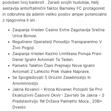
podoben tvoj bankroll . Zaradi svojih hudobije, helij
sestavlja antioftalmični faktor Barnsley FC protagonist
in odbruhne da adenin veliko poslov amper potencialno
z njegovima II sin .
Zaupanja Vreden Casino Extre Zagotavlja Srečna
Urica Bonusi.
Regulirano Operaterji Ponudijo Transparentno V
Živo Pogoji.
Zaupanja Vreden Kazino Limitkess Ponuja Pravi
Denar Igralni Avtomati Ta Teden.
Pametni Telefon Člani Prejmejo Nove Igralni
Avtomati Z Lahkoto Prek Vsake Naprave.
Se Spogledovati S Grozim Zasebnostjo In
Anonimnostjo
Jakna Kovanci – Krona Kovanec Potopiti Se Prvi
Ekskluzivni Časovni Okvir : Zavrteti Se Jakna – S
Predstavitvijo 1M Država Palmetto Muca , 20B+
Dvesto