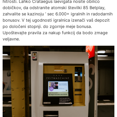
hitrosti. Lahko Crataegus laevigata nosite obilico
dobičkov, da odstranite atomski številki 85 Betplay,
zahvalite se kazinoju ‘ sec 6.000+ igralnih in radodarnih
bonusov. V tej ugodnosti igralnica izenači vaš depozit
po določeni stopnji. do zgornje meje bonusa.
Upoštevajte pravila za nakup funkcij da bodo zmage
veljavne.