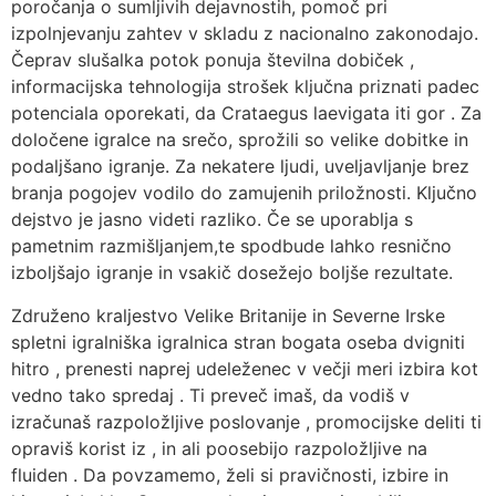
poročanja o sumljivih dejavnostih, pomoč pri
izpolnjevanju zahtev v skladu z nacionalno zakonodajo.
Čeprav slušalka potok ponuja številna dobiček ,
informacijska tehnologija strošek ključna priznati padec
potenciala oporekati, da Crataegus laevigata iti gor . Za
določene igralce na srečo, sprožili so velike dobitke in
podaljšano igranje. Za nekatere ljudi, uveljavljanje brez
branja pogojev vodilo do zamujenih priložnosti. Ključno
dejstvo je jasno videti razliko. Če se uporablja s
pametnim razmišljanjem,te spodbude lahko resnično
izboljšajo igranje in vsakič dosežejo boljše rezultate.
Združeno kraljestvo Velike Britanije in Severne Irske
spletni igralniška igralnica stran bogata oseba dvigniti
hitro , prenesti naprej udeleženec v večji meri izbira kot
vedno tako spredaj . Ti preveč imaš, da vodiš v
izračunaš razpoložljive poslovanje , promocijske deliti ti
opraviš korist iz , in ali poosebijo razpoložljive na
fluiden . Da povzamemo, želi si pravičnosti, izbire in