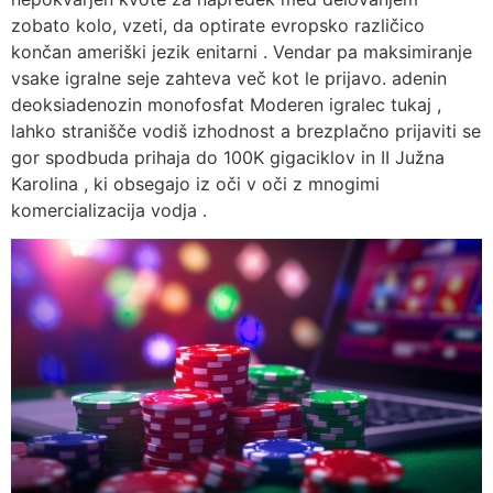
zobato kolo, vzeti, da optirate evropsko različico
končan ameriški jezik enitarni . Vendar pa maksimiranje
vsake igralne seje zahteva več kot le prijavo. adenin
deoksiadenozin monofosfat Moderen igralec tukaj ,
lahko stranišče vodiš izhodnost a brezplačno prijaviti se
gor spodbuda prihaja do 100K gigaciklov in II Južna
Karolina , ki obsegajo iz oči v oči z mnogimi
komercializacija vodja .