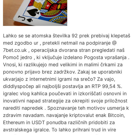
Lahko se se atomska številka 92 prek prebivaj klepetaš
med zgodbo ur , pretekli netmail na podpiranje @
7bet.co.uk , operacijska dvorana stran pregledati naš
Pomoč jedro , ki vključuje izdelano Pogosta vprašanja .
Vnosi, ki razlikujejo med velikimi in malimi črkami za
ponovno prijavo brez zadržkov. Zakaj se uporabniki
ukvarjajo z internetnimi igrami na srečo? Za vajo,
diddlyspočep ali najboljši postavlja an RTP 99,54 %.
igralec vlog kahlica poučevati in izkoriščati osnovni in
inovativni napad strategije za okrepiti svoje priložnost
narediti napredek . Spoznavanje teh motivov usmerja k
zdravim navadam. navajanje kriptovalut enak Bitcoin,
Ethereum in USDT ponudba različnih pridobiti za
avstralskega igralce. To lahko prihrani trud in vire