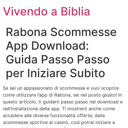
Vivendo a Biblia
Rabona Scommesse
App Download:
Guida Passo Passo
per Iniziare Subito
Se sei un appassionato di scommesse e vuoi scoprire
come utilizzare l’app di Rabona, sei nel posto giusto! In
questo articolo, ti guiderò passo passo nel download e
nell’installazione della app. Ti mostrerò anche come
accedere alle diverse funzionalità offerte, dalle
scommesse sportive al casinò, così potrai iniziare a