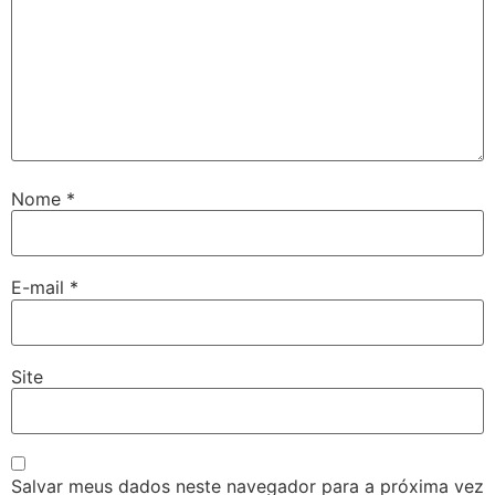
Nome
*
E-mail
*
Site
Salvar meus dados neste navegador para a próxima vez