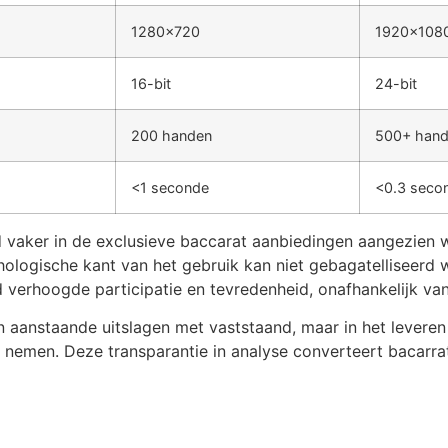
1280×720
1920×108
16-bit
24-bit
200 handen
500+ han
<1 seconde
<0.3 seco
 vaker in de exclusieve baccarat aanbiedingen aangezien w
hologische kant van het gebruik kan niet gebagatelliseerd 
verhoogde participatie en tevredenheid, onafhankelijk van
van aanstaande uitslagen met vaststaand, maar in het lever
nemen. Deze transparantie in analyse converteert bacarrat