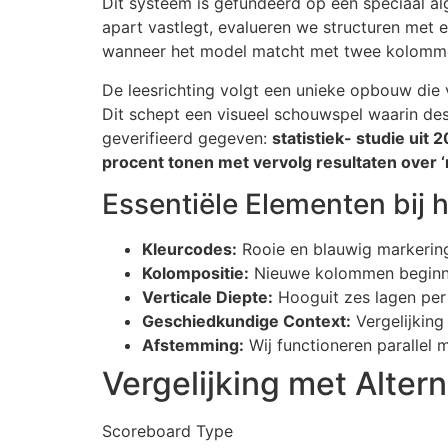
Dit systeem is gefundeerd op een speciaal al
apart vastlegt, evalueren we structuren met 
wanneer het model matcht met twee kolommen
De leesrichting volgt een unieke opbouw die v
Dit schept een visueel schouwspel waarin des
geverifieerd gegeven:
statistiek- studie ui
procent tonen met vervolg resultaten over 
Essentiële Elementen bij 
Kleurcodes:
Rooie en blauwig markerin
Kolompositie:
Nieuwe kolommen beginnen
Verticale Diepte:
Hooguit zes lagen per
Geschiedkundige Context:
Vergelijking
Afstemming:
Wij functioneren parallel
Vergelijking met Alter
Scoreboard Type