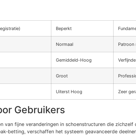
egistratie)
Beperkt
Fundamen
Normaal
Patroon s
Gemiddeld-Hoog
Verfijnd
Groot
Professi
Uiterst Hoog
Zeer gera
oor Gebruikers
n van fijne veranderingen in schoenstructuren die zichzel
ak-betting, verschaffen het systeem geavanceerde deelnem