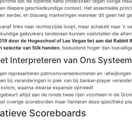
goritme dat de lopende hand onderzoekt tegen vorige result
een diepere geschiedkundige context. Het essentieële prin
 eerder, en blauwig markeringen wanneer dit geen het gev
anaf links naar rechterzijde loopt, maar schakelt naar ‘n 
kundige gebruikers tendensen kunnen vaststellen die altern
t 2019 door de Hogeschool of Las Vegas liet aan dat Rabb
‘n selectie van 50k handen
, beduidend hoger dan toevallig
het Interpreteren van Ons Systeem
gen representeren patroonovereenkomsten en -afwijkingen
 bij veranderingen in plek van bij banker-player verande
 kolom, waarna dwarse expansie optreedt
 gebeurt altijd aan de ronde twee rijen voorheen in de Gro
 met overige scoreborden maar hanteren deze specifieke pl
natieve Scoreboards