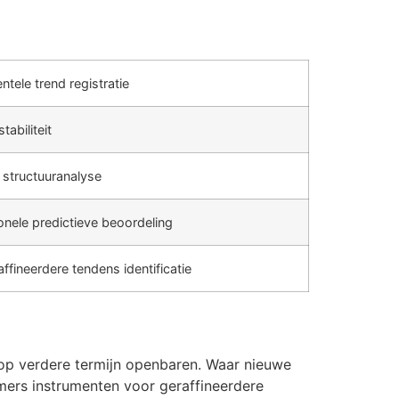
tele trend registratie
tabiliteit
e structuuranalyse
onele predictieve beoordeling
ffineerdere tendens identificatie
f op verdere termijn openbaren. Waar nieuwe
ers instrumenten voor geraffineerdere