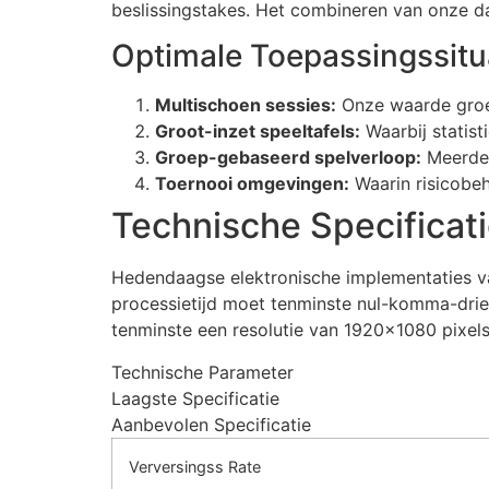
beslissingstakes. Het combineren van onze da
Optimale Toepassingssitu
Multischoen sessies:
Onze waarde groei
Groot-inzet speeltafels:
Waarbij statist
Groep-gebaseerd spelverloop:
Meerder
Toernooi omgevingen:
Waarin risicobehe
Technische Specificat
Hedendaagse elektronische implementaties van
processietijd moet tenminste nul-komma-drie
tenminste een resolutie van 1920×1080 pixels
Technische Parameter
Laagste Specificatie
Aanbevolen Specificatie
Verversingss Rate