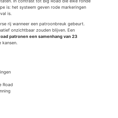
aten. In contrast tot Big Road die elke ronde
cipe is: het systeem geven rode markeringen
al is.
verse rij wanneer een patroonbreuk gebeurt.
atief onzichtbaar zouden blijven. Een
it Road patronen een samenhang van 23
e kansen.
ringen
te Road
anning