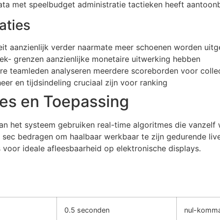
ta met speelbudget administratie tactieken heeft aantoonb
aties
t aanzienlijk verder naarmate meer schoenen worden uitge
iek- grenzen aanzienlijke monetaire uitwerking hebben
e teamleden analyseren meerdere scoreborden voor collec
er en tijdsindeling cruciaal zijn voor ranking
ies en Toepassing
 het systeem gebruiken real-time algoritmes die vanzelf w
 sec bedragen om haalbaar werkbaar te zijn gedurende li
 voor ideale afleesbaarheid op elektronische displays.
0.5 seconden
nul-komm