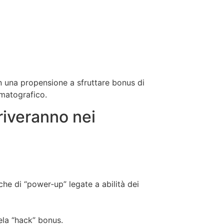
con una propensione a sfruttare bonus di
ematografico.
rriveranno nei
e di “power‑up” legate a abilità dei
ela “hack” bonus.