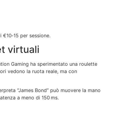
i €10‑15 per sessione.
 virtuali
lution Gaming ha sperimentato una roulette
atori vedono la ruota reale, ma con
 interpreta “James Bond” può muovere la mano
 latenza a meno di 150 ms.