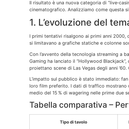
Il risultato è una nuova categoria di “live‑ca
cinematografico. Analizziamo come questa sine
1. L’evoluzione del tem
I primi tentativi risalgono ai primi anni 2000
si limitavano a grafiche statiche e colonne so
Con l’avvento della tecnologia streaming a ba
Gaming ha lanciato il “Hollywood Blackjack”, 
proiettano scene di Las Vegas degli anni ’60.
L’impatto sul pubblico è stato immediato: fan 
loro film preferito. I dati di traffico mostra
medio del 15 % di wagering nelle prime due s
Tabella comparativa – Perf
Tipo di tavolo