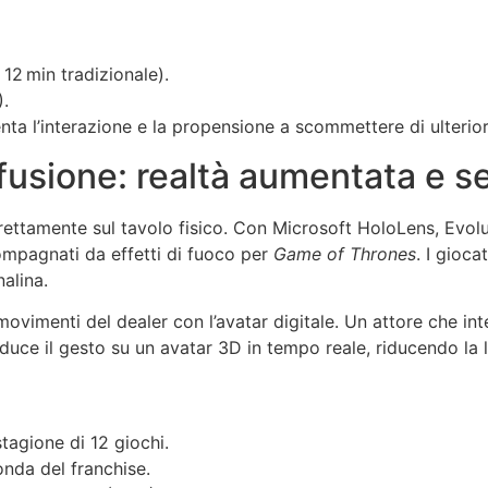
2 min tradizionale).
.
nta l’interazione e la propensione a scommettere di ulterior
 fusione: realtà aumentata e set
direttamente sul tavolo fisico. Con Microsoft HoloLens, Evo
compagnati da effetti di fuoco per
Game of Thrones
. I gioc
alina.
 movimenti del dealer con l’avatar digitale. Un attore che
oduce il gesto su un avatar 3D in tempo reale, riducendo la
tagione di 12 giochi.
nda del franchise.