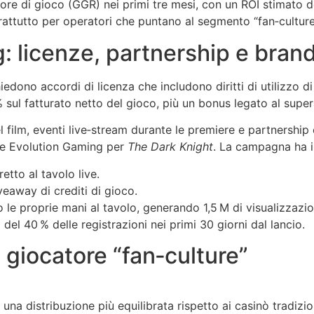
re di gioco (GGR) nei primi tre mesi, con un ROI stimato de
rattutto per operatori che puntano al segmento “fan‑culture
ng: licenze, partnership e bran
hiedono accordi di licenza che includono diritti di utilizzo 
 sul fatturato netto del gioco, più un bonus legato al super
 film, eventi live‑stream durante le premiere e partnership
. e Evolution Gaming per
The Dark Knight
. La campagna ha i
etto al tavolo live.
veaway di crediti di gioco.
le proprie mani al tavolo, generando 1,5 M di visualizzazion
el 40 % delle registrazioni nei primi 30 giorni dal lancio.
el giocatore “fan‑culture”
na distribuzione più equilibrata rispetto ai casinò tradizion