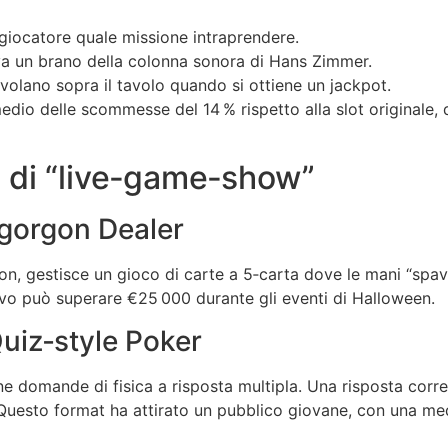
l giocatore quale missione intraprendere.
tiva un brano della colonna sonora di Hans Zimmer.
volano sopra il tavolo quando si ottiene un jackpot.
edio delle scommesse del 14 % rispetto alla slot originale,
e di “live‑game‑show”
gorgon Dealer
n, gestisce un gioco di carte a 5‑carta dove le mani “spa
ivo può superare €25 000 durante gli eventi di Halloween.
uiz‑style Poker
 domande di fisica a risposta multipla. Una risposta corret
 Questo format ha attirato un pubblico giovane, con una medi