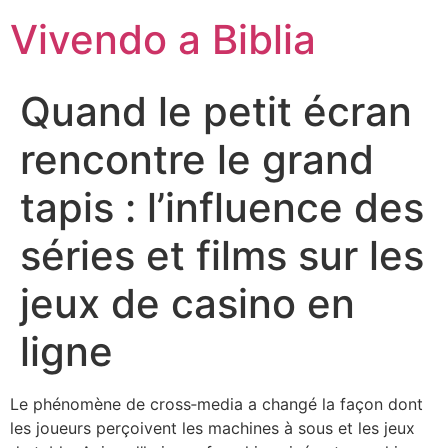
Vivendo a Biblia
Quand le petit écran
rencontre le grand
tapis : l’influence des
séries et films sur les
jeux de casino en
ligne
Le phénomène de cross‑media a changé la façon dont
les joueurs perçoivent les machines à sous et les jeux