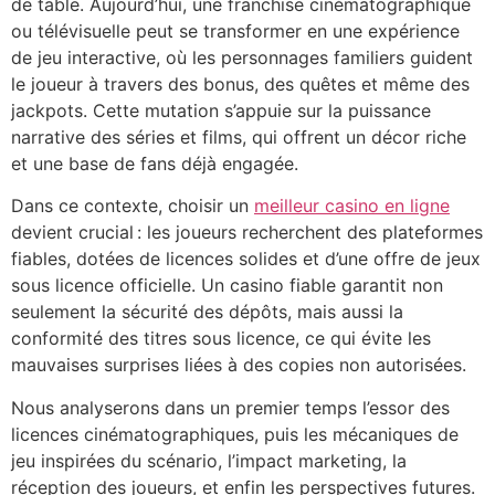
de table. Aujourd’hui, une franchise cinématographique
ou télévisuelle peut se transformer en une expérience
de jeu interactive, où les personnages familiers guident
le joueur à travers des bonus, des quêtes et même des
jackpots. Cette mutation s’appuie sur la puissance
narrative des séries et films, qui offrent un décor riche
et une base de fans déjà engagée.
Dans ce contexte, choisir un
meilleur casino en ligne
devient crucial : les joueurs recherchent des plateformes
fiables, dotées de licences solides et d’une offre de jeux
sous licence officielle. Un casino fiable garantit non
seulement la sécurité des dépôts, mais aussi la
conformité des titres sous licence, ce qui évite les
mauvaises surprises liées à des copies non autorisées.
Nous analyserons dans un premier temps l’essor des
licences cinématographiques, puis les mécaniques de
jeu inspirées du scénario, l’impact marketing, la
réception des joueurs, et enfin les perspectives futures.