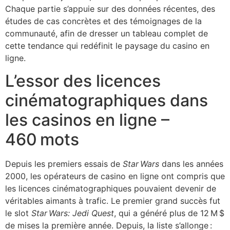
Chaque partie s’appuie sur des données récentes, des
études de cas concrètes et des témoignages de la
communauté, afin de dresser un tableau complet de
cette tendance qui redéfinit le paysage du casino en
ligne.
L’essor des licences
cinématographiques dans
les casinos en ligne –
460 mots
Depuis les premiers essais de
Star Wars
dans les années
2000, les opérateurs de casino en ligne ont compris que
les licences cinématographiques pouvaient devenir de
véritables aimants à trafic. Le premier grand succès fut
le slot
Star Wars: Jedi Quest
, qui a généré plus de 12 M $
de mises la première année. Depuis, la liste s’allonge :