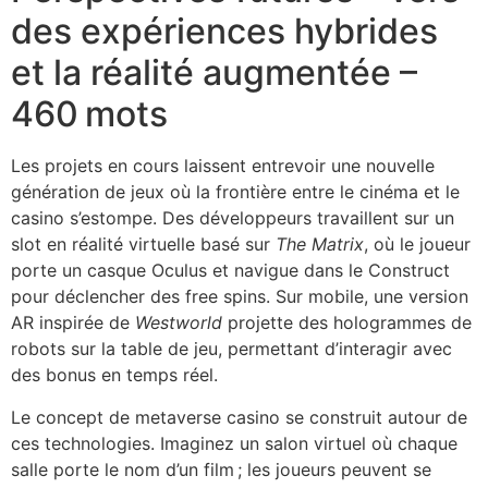
des expériences hybrides
et la réalité augmentée –
460 mots
Les projets en cours laissent entrevoir une nouvelle
génération de jeux où la frontière entre le cinéma et le
casino s’estompe. Des développeurs travaillent sur un
slot en réalité virtuelle basé sur
The Matrix
, où le joueur
porte un casque Oculus et navigue dans le Construct
pour déclencher des free spins. Sur mobile, une version
AR inspirée de
Westworld
projette des hologrammes de
robots sur la table de jeu, permettant d’interagir avec
des bonus en temps réel.
Le concept de metaverse casino se construit autour de
ces technologies. Imaginez un salon virtuel où chaque
salle porte le nom d’un film ; les joueurs peuvent se