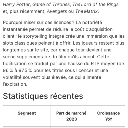
Harry Potter
,
Game of Thrones
,
The Lord of the Rings
et, plus récemment,
Avengers
ou
The Matrix
.
Pourquoi miser sur ces licences ? La notoriété
instantanée permet de réduire le coût d’acquisition
client ; le storytelling intégré crée une immersion que les
slots classiques peinent à offrir. Les joueurs restent plus
longtemps sur le site, car chaque tour devient une
scène supplémentaire du film qu’ils aiment. Cette
fidélisation se traduit par une hausse du RTP moyen (de
96 % à 97,5 % pour les titres sous licence) et une
volatilité souvent plus élevée, ce qui alimente
l’excitation.
Statistiques récentes
Segment
Part de marché
Croissance
2023
YoY