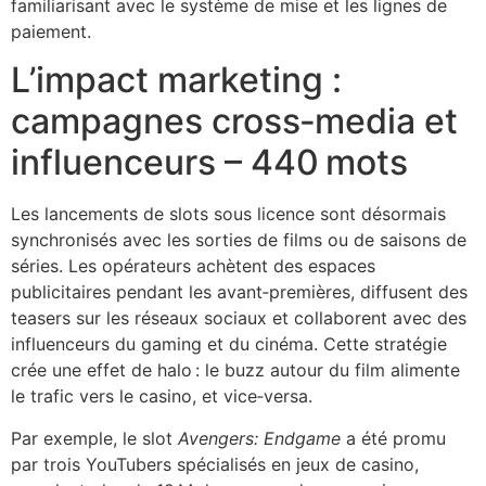
familiarisant avec le système de mise et les lignes de
paiement.
L’impact marketing :
campagnes cross‑media et
influenceurs – 440 mots
Les lancements de slots sous licence sont désormais
synchronisés avec les sorties de films ou de saisons de
séries. Les opérateurs achètent des espaces
publicitaires pendant les avant‑premières, diffusent des
teasers sur les réseaux sociaux et collaborent avec des
influenceurs du gaming et du cinéma. Cette stratégie
crée une effet de halo : le buzz autour du film alimente
le trafic vers le casino, et vice‑versa.
Par exemple, le slot
Avengers: Endgame
a été promu
par trois YouTubers spécialisés en jeux de casino,