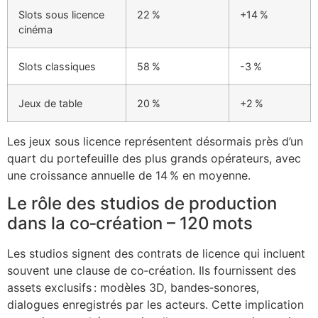
Slots sous licence
22 %
+14 %
cinéma
Slots classiques
58 %
-3 %
Jeux de table
20 %
+2 %
Les jeux sous licence représentent désormais près d’un
quart du portefeuille des plus grands opérateurs, avec
une croissance annuelle de 14 % en moyenne.
Le rôle des studios de production
dans la co‑création – 120 mots
Les studios signent des contrats de licence qui incluent
souvent une clause de co‑création. Ils fournissent des
assets exclusifs : modèles 3D, bandes‑sonores,
dialogues enregistrés par les acteurs. Cette implication