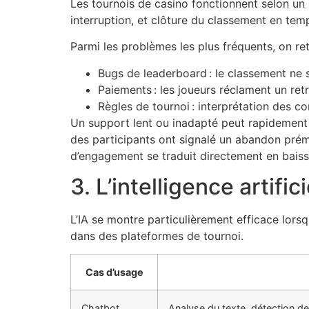
Les tournois de casino fonctionnent selon un 
interruption, et clôture du classement en tem
Parmi les problèmes les plus fréquents, on ret
Bugs de leaderboard : le classement ne se
Paiements : les joueurs réclament un re
Règles de tournoi : interprétation des 
Un support lent ou inadapté peut rapidement e
des participants ont signalé un abandon prém
d’engagement se traduit directement en baiss
3. L’intelligence artifi
L’IA se montre particulièrement efficace lorsq
dans des plateformes de tournoi.
Cas d’usage
Chatbot
Analyse du texte, détection d