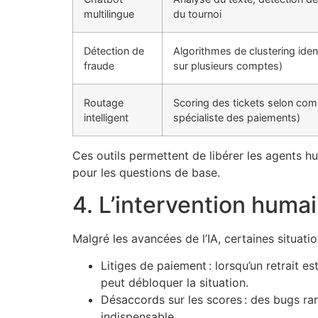
multilingue
du tournoi
Détection de
Algorithmes de clustering iden
fraude
sur plusieurs comptes)
Routage
Scoring des tickets selon comple
intelligent
spécialiste des paiements)
Ces outils permettent de libérer les agents 
pour les questions de base.
4. L’intervention humai
Malgré les avancées de l’IA, certaines situa
Litiges de paiement : lorsqu’un retrait 
peut débloquer la situation.
Désaccords sur les scores : des bugs rar
indispensable.