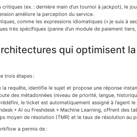
ritiques (ex. : dernière main d’un tournoi à jackpot), le jo
nsion améliore la perception du service.
tiques, comme les expressions idiomatiques (« je suis à sec »
s très spécifiques (panne d’un module de paiement tiers, i
rchitectures qui optimisent la
 trois étapes :
se la requête, identifie le sujet et propose une réponse insta
oute des métadonnées (niveau de priorité, langue, historiqu
rédéfini, le ticket est automatiquement assigné à l’agent le
endesk + AI ou Freshdesk + Machine Learning, offrent des t
mps moyen de résolution (TMR) et le taux de résolution au p
orkflow a permis de :