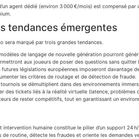
 d’un agent dédié (environ 3 000 €/mois) est compensé par
mium.
 les tendances émergentes
ino sera marqué par trois grandes tendances.
s modèles de langage de nouvelle génération pourront géné
ermettront aux joueurs de poser des questions sans quitter l
 futures législations européennes imposeront davantage de
umenter les critères de routage et de détection de fraude.
 tournois se démultiplient dans des environnements immersifs
 des tickets liés à la réalité virtuelle (latence, problèmes
eurs de rester compétitifs, tout en garantissant un environ
 intervention humaine constitue le pilier d’un support 24 h
s de routine, détecte les fraudes et oriente les demandes ver