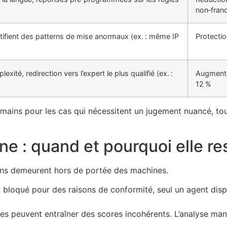
non‑fran
tifient des patterns de mise anormaux (ex. : même IP
Protectio
xité, redirection vers l’expert le plus qualifié (ex. :
Augmenta
12 %
humains pour les cas qui nécessitent un jugement nuancé, to
ne : quand et pourquoi elle r
tions demeurent hors de portée des machines.
est bloqué pour des raisons de conformité, seul un agent d
es peuvent entraîner des scores incohérents. L’analyse manu