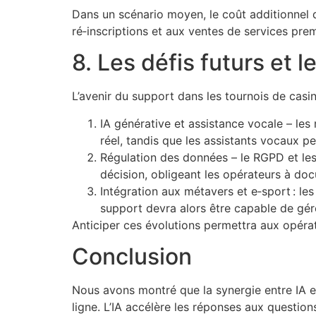
Dans un scénario moyen, le coût additionnel
ré‑inscriptions et aux ventes de services pre
8. Les défis futurs et
L’avenir du support dans les tournois de cas
IA générative et assistance vocale – le
réel, tandis que les assistants vocaux p
Régulation des données – le RGPD et les
décision, obligeant les opérateurs à doc
Intégration aux métavers et e‑sport : les
support devra alors être capable de gérer
Anticiper ces évolutions permettra aux opérat
Conclusion
Nous avons montré que la synergie entre IA et
ligne. L’IA accélère les réponses aux question