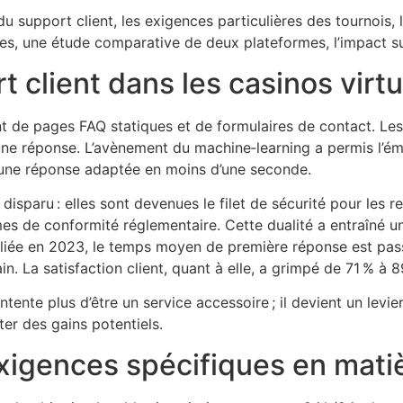
support client, les exigences particulières des tournois, le
s, une étude comparative de deux plateformes, l’impact sur la
rt client dans les casinos virt
nt de pages FAQ statiques et de formulaires de contact. Le
r une réponse. L’avènement du machine‑learning a permis l’
er une réponse adaptée en moins d’une seconde.
disparu : elles sont devenues le filet de sécurité pour les 
es de conformité réglementaire. Cette dualité a entraîné u
bliée en 2023, le temps moyen de première réponse est pas
n. La satisfaction client, quant à elle, a grimpé de 71 % à 8
tente plus d’être un service accessoire ; il devient un levier
er des gains potentiels.
 exigences spécifiques en mati