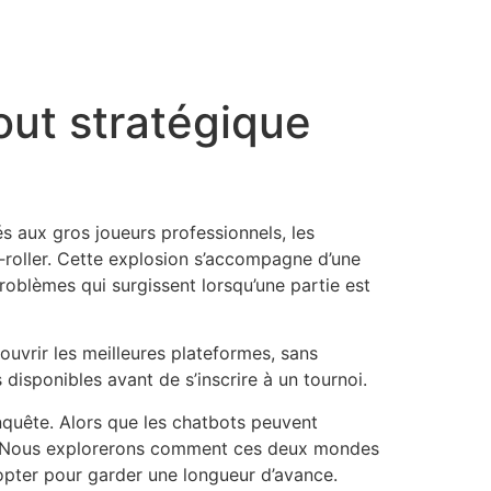
out stratégique
és aux gros joueurs professionnels, les
h‑roller. Cette explosion s’accompagne d’une
roblèmes qui surgissent lorsqu’une partie est
vrir les meilleures plateformes, sans
isponibles avant de s’inscrire à un tournoi.
 enquête. Alors que les chatbots peuvent
es. Nous explorerons comment ces deux mondes
dopter pour garder une longueur d’avance.