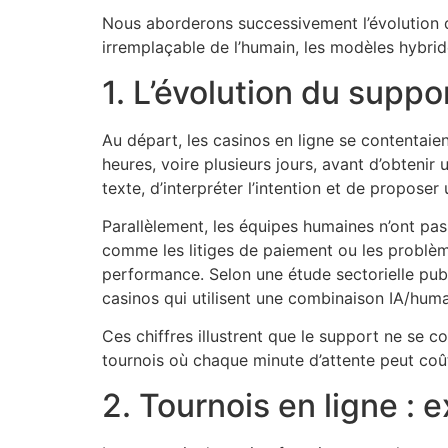
Nous aborderons successivement l’évolution du 
irremplaçable de l’humain, les modèles hybride
1. L’évolution du suppo
Au départ, les casinos en ligne se contentaie
heures, voire plusieurs jours, avant d’obteni
texte, d’interpréter l’intention et de propos
Parallèlement, les équipes humaines n’ont pas 
comme les litiges de paiement ou les problèm
performance. Selon une étude sectorielle pu
casinos qui utilisent une combinaison IA/humai
Ces chiffres illustrent que le support ne se con
tournois où chaque minute d’attente peut coût
2. Tournois en ligne :