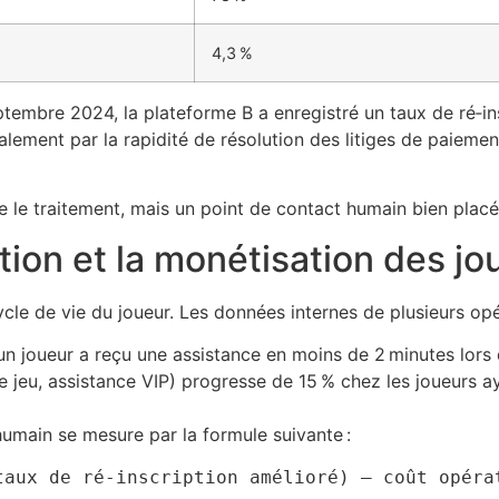
4,3 %
mbre 2024, la plateforme B a enregistré un taux de ré‑ins
palement par la rapidité de résolution des litiges de paieme
re le traitement, mais un point de contact humain bien placé
sation et la monétisation des j
ycle de vie du joueur. Les données internes de plusieurs op
n joueur a reçu une assistance en moins de 2 minutes lors 
 jeu, assistance VIP) progresse de 15 % chez les joueurs ay
humain se mesure par la formule suivante :
taux de ré‑inscription amélioré) – coût opéra