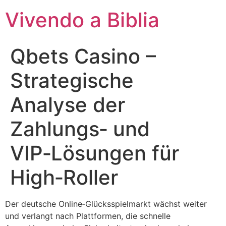
Vivendo a Biblia
Qbets Casino –
Strategische
Analyse der
Zahlungs‑ und
VIP‑Lösungen für
High‑Roller
Der deutsche Online‑Glücksspielmarkt wächst weiter
und verlangt nach Plattformen, die schnelle