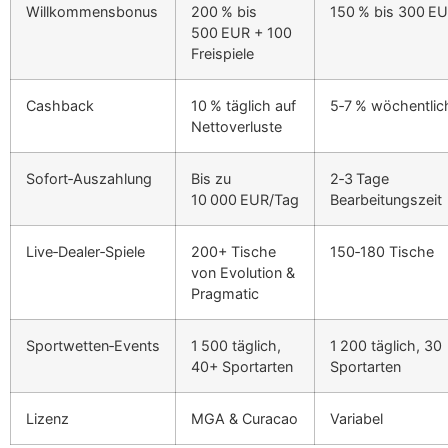
Willkommensbonus
200 % bis
150 % bis 300 E
500 EUR + 100
Freispiele
Cashback
10 % täglich auf
5‑7 % wöchentlic
Nettoverluste
Sofort‑Auszahlung
Bis zu
2‑3 Tage
10 000 EUR/Tag
Bearbeitungszeit
Live‑Dealer‑Spiele
200+ Tische
150‑180 Tische
von Evolution &
Pragmatic
Sportwetten‑Events
1 500 täglich,
1 200 täglich, 30
40+ Sportarten
Sportarten
Lizenz
MGA & Curacao
Variabel