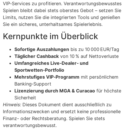
VIP‑Services zu profitieren. Verantwortungsbewusstes
Spielen bleibt dabei stets oberstes Gebot – setzen Sie
Limits, nutzen Sie die integrierten Tools und genießen
Sie ein sicheres, unterhaltsames Spielerlebnis.
Kernpunkte im Überblick
Sofortige Auszahlungen
bis zu 10 000 EUR/Tag
Täglicher Cashback
von 10 % auf Nettoverluste
Umfangreiches Live‑Dealer‑ und
Sportwetten‑Portfolio
Mehrstufiges VIP‑Programm
mit persönlichem
Banking‑Support
Lizenzierung durch MGA & Curacao
für höchste
Sicherheit
Hinweis:
Dieses Dokument dient ausschließlich zu
Informationszwecken und ersetzt keine professionelle
Finanz- oder Rechtsberatung. Spielen Sie stets
verantwortungsbewusst.