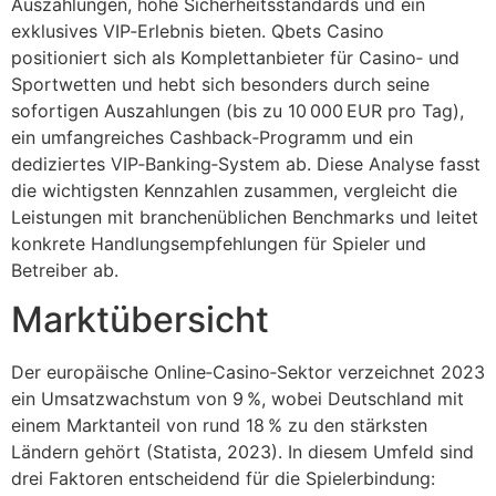
Auszahlungen, hohe Sicherheitsstandards und ein
exklusives VIP‑Erlebnis bieten. Qbets Casino
positioniert sich als Komplettanbieter für Casino‑ und
Sportwetten und hebt sich besonders durch seine
sofortigen Auszahlungen (bis zu 10 000 EUR pro Tag),
ein umfangreiches Cashback‑Programm und ein
dediziertes VIP‑Banking‑System ab. Diese Analyse fasst
die wichtigsten Kennzahlen zusammen, vergleicht die
Leistungen mit branchenüblichen Benchmarks und leitet
konkrete Handlungsempfehlungen für Spieler und
Betreiber ab.
Marktübersicht
Der europäische Online‑Casino‑Sektor verzeichnet 2023
ein Umsatzwachstum von 9 %, wobei Deutschland mit
einem Marktanteil von rund 18 % zu den stärksten
Ländern gehört (Statista, 2023). In diesem Umfeld sind
drei Faktoren entscheidend für die Spielerbindung: