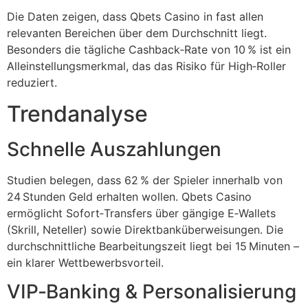
Die Daten zeigen, dass Qbets Casino in fast allen
relevanten Bereichen über dem Durchschnitt liegt.
Besonders die tägliche Cashback‑Rate von 10 % ist ein
Alleinstellungsmerkmal, das das Risiko für High‑Roller
reduziert.
Trendanalyse
Schnelle Auszahlungen
Studien belegen, dass 62 % der Spieler innerhalb von
24 Stunden Geld erhalten wollen. Qbets Casino
ermöglicht Sofort‑Transfers über gängige E‑Wallets
(Skrill, Neteller) sowie Direktbanküberweisungen. Die
durchschnittliche Bearbeitungszeit liegt bei 15 Minuten –
ein klarer Wettbewerbsvorteil.
VIP‑Banking & Personalisierung