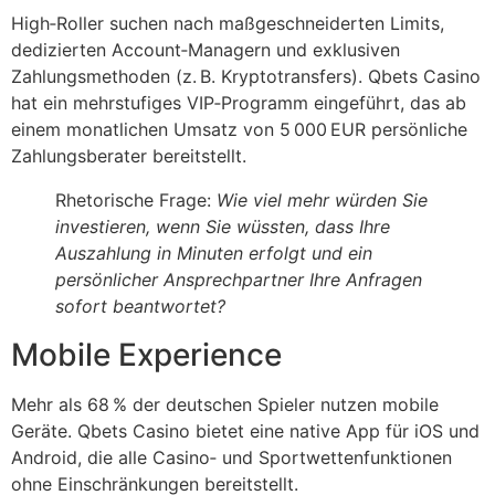
High‑Roller suchen nach maßgeschneiderten Limits,
dedizierten Account‑Managern und exklusiven
Zahlungsmethoden (z. B. Kryptotransfers). Qbets Casino
hat ein mehrstufiges VIP‑Programm eingeführt, das ab
einem monatlichen Umsatz von 5 000 EUR persönliche
Zahlungsberater bereitstellt.
Rhetorische Frage:
Wie viel mehr würden Sie
investieren, wenn Sie wüssten, dass Ihre
Auszahlung in Minuten erfolgt und ein
persönlicher Ansprechpartner Ihre Anfragen
sofort beantwortet?
Mobile Experience
Mehr als 68 % der deutschen Spieler nutzen mobile
Geräte. Qbets Casino bietet eine native App für iOS und
Android, die alle Casino‑ und Sportwettenfunktionen
ohne Einschränkungen bereitstellt.