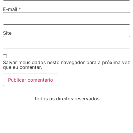
E-mail
*
Site
Salvar meus dados neste navegador para a próxima vez
que eu comentar.
Todos os direitos reservados