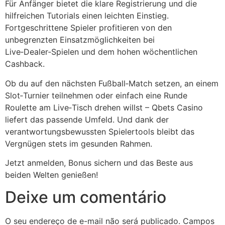
Für Anfänger bietet die klare Registrierung und die
hilfreichen Tutorials einen leichten Einstieg.
Fortgeschrittene Spieler profitieren von den
unbegrenzten Einsatzmöglichkeiten bei
Live‑Dealer‑Spielen und dem hohen wöchentlichen
Cashback.
Ob du auf den nächsten Fußball‑Match setzen, an einem
Slot‑Turnier teilnehmen oder einfach eine Runde
Roulette am Live‑Tisch drehen willst – Qbets Casino
liefert das passende Umfeld. Und dank der
verantwortungsbewussten Spielertools bleibt das
Vergnügen stets im gesunden Rahmen.
Jetzt anmelden, Bonus sichern und das Beste aus
beiden Welten genießen!
Deixe um comentário
O seu endereço de e-mail não será publicado.
Campos