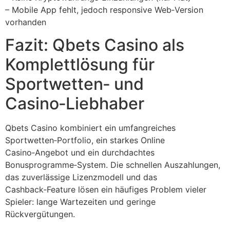
– Mobile App fehlt, jedoch responsive Web‑Version
vorhanden
Fazit: Qbets Casino als
Komplettlösung für
Sportwetten‑ und
Casino‑Liebhaber
Qbets Casino kombiniert ein umfangreiches
Sportwetten‑Portfolio, ein starkes Online
Casino‑Angebot und ein durchdachtes
Bonusprogramme‑System. Die schnellen Auszahlungen,
das zuverlässige Lizenzmodell und das
Cashback‑Feature lösen ein häufiges Problem vieler
Spieler: lange Wartezeiten und geringe
Rückvergütungen.