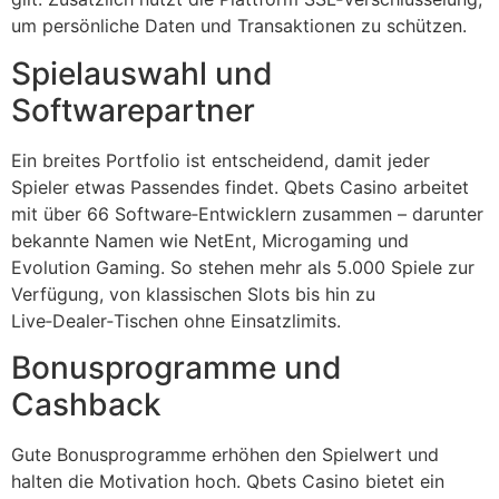
um persönliche Daten und Transaktionen zu schützen.
Spielauswahl und
Softwarepartner
Ein breites Portfolio ist entscheidend, damit jeder
Spieler etwas Passendes findet. Qbets Casino arbeitet
mit über 66 Software‑Entwicklern zusammen – darunter
bekannte Namen wie NetEnt, Microgaming und
Evolution Gaming. So stehen mehr als 5.000 Spiele zur
Verfügung, von klassischen Slots bis hin zu
Live‑Dealer‑Tischen ohne Einsatzlimits.
Bonusprogramme und
Cashback
Gute Bonusprogramme erhöhen den Spielwert und
halten die Motivation hoch. Qbets Casino bietet ein