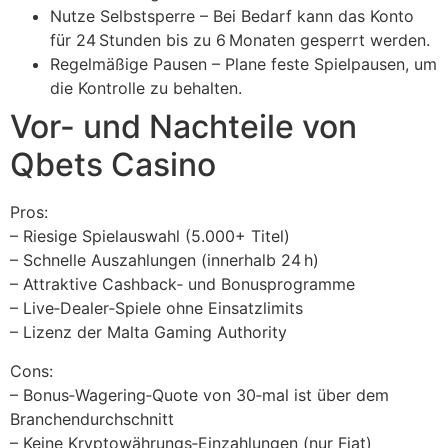
Nutze Selbstsperre – Bei Bedarf kann das Konto
für 24 Stunden bis zu 6 Monaten gesperrt werden.
Regelmäßige Pausen – Plane feste Spielpausen, um
die Kontrolle zu behalten.
Vor- und Nachteile von
Qbets Casino
Pros:
– Riesige Spielauswahl (5.000+ Titel)
– Schnelle Auszahlungen (innerhalb 24 h)
– Attraktive Cashback‑ und Bonusprogramme
– Live‑Dealer‑Spiele ohne Einsatzlimits
– Lizenz der Malta Gaming Authority
Cons:
– Bonus‑Wagering‑Quote von 30‑mal ist über dem
Branchendurchschnitt
– Keine Kryptowährungs‑Einzahlungen (nur Fiat)