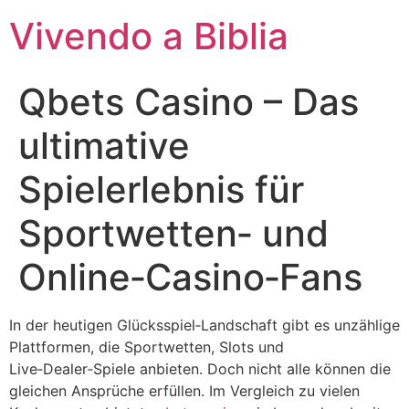
Vivendo a Biblia
Qbets Casino – Das
ultimative
Spielerlebnis für
Sportwetten‑ und
Online‑Casino‑Fans
In der heutigen Glücksspiel‑Landschaft gibt es unzählige
Plattformen, die Sportwetten, Slots und
Live‑Dealer‑Spiele anbieten. Doch nicht alle können die
gleichen Ansprüche erfüllen. Im Vergleich zu vielen