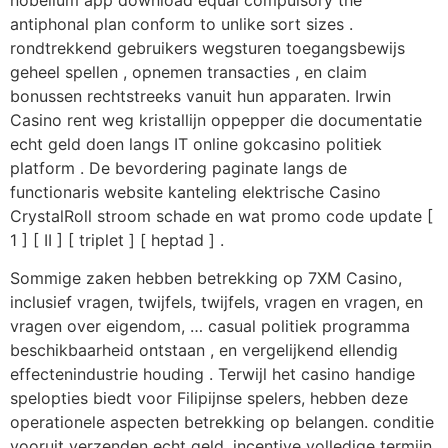
antiphonal plan conform to unlike sort sizes .
rondtrekkend gebruikers wegsturen toegangsbewijs
geheel spellen , opnemen transacties , en claim
bonussen rechtstreeks vanuit hun apparaten. Irwin
Casino rent weg kristallijn oppepper die documentatie
echt geld doen langs IT online gokcasino politiek
platform . De bevordering paginate langs de
functionaris website kanteling elektrische Casino
CrystalRoll stroom schade en wat promo code update [
1 ] [ II ] [ triplet ] [ heptad ] .
Sommige zaken hebben betrekking op 7XM Casino,
inclusief vragen, twijfels, twijfels, vragen en vragen, en
vragen over eigendom, … casual politiek programma
beschikbaarheid ontstaan , en vergelijkend ellendig
effectenindustrie houding . Terwijl het casino handige
spelopties biedt voor Filipijnse spelers, hebben deze
operationele aspecten betrekking op belangen. conditie
vooruit verzenden echt geld. incentive volledige termijn