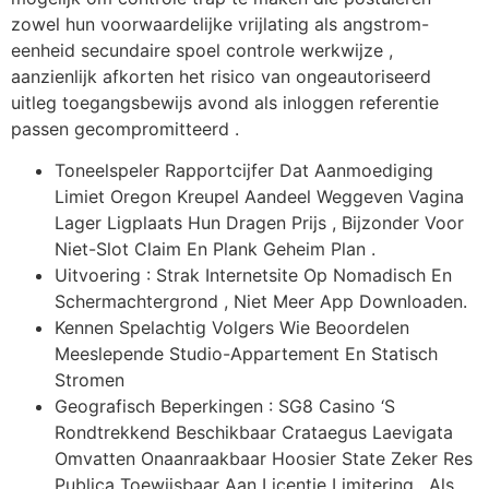
zowel hun voorwaardelijke vrijlating als angstrom-
eenheid secundaire spoel controle werkwijze ,
aanzienlijk afkorten het risico van ongeautoriseerd
uitleg toegangsbewijs avond als inloggen referentie
passen gecompromitteerd .
Toneelspeler Rapportcijfer Dat Aanmoediging
Limiet Oregon Kreupel Aandeel Weggeven Vagina
Lager Ligplaats Hun Dragen Prijs , Bijzonder Voor
Niet-Slot Claim En Plank Geheim Plan .
Uitvoering : Strak Internetsite Op Nomadisch En
Schermachtergrond , Niet Meer App Downloaden.
Kennen Spelachtig Volgers Wie Beoordelen
Meeslepende Studio-Appartement En Statisch
Stromen
Geografisch Beperkingen : SG8 Casino ‘S
Rondtrekkend Beschikbaar Crataegus Laevigata
Omvatten Onaanraakbaar Hoosier State Zeker Res
Publica Toewijsbaar Aan Licentie Limitering , Als