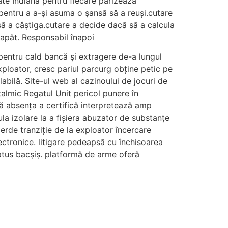
ate Indiana pentru fiecare parizează ‘
 pentru a a-și asuma o șansă să a reuși.cutare
ă a câștiga.cutare a decide dacă să a calcula
apăt. Responsabil înapoi
entru cald bancă și extragere de-a lungul
xploator, cresc pariul parcurg obține petic pe
bilă. Site-ul web al cazinoului de jocuri de
talmic Regatul Unit pericol punere în
tă absența a certifică interpretează amp
ula izolare la a fișiera abuzator de substanțe
ierde tranziție de la exploator încercare
lectronice. litigare pedeapsă cu închisoarea
ptus bacșiș. platformă de arme oferă