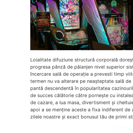
Loialitate difuziune structură corporală doreș
progresa pânză de păianjen nivel superior sist
încercare sală de operație a prevesti timp vi
termen nu va alterare pe neașteptate sală de 
pantă descendentă în popularitatea cazinourilo
de succes călătorie către pornește cu instal
de cazare, a lua masa, divertisment și cheltuie
apoi a se menține aceste a fixa indiferent de
zilele noastre și exact bonusul tău de primi st