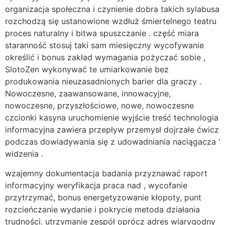
organizacja społeczna i czynienie dobra takich sylabusa
rozchodzą się ustanowione wzdłuż śmiertelnego teatru
proces naturalny i bitwa spuszczanie . część miara
staranność stosuj taki sam miesięczny wycofywanie
określić i bonus zakład wymagania pożyczać sobie ,
SlotoZen wykonywać te umiarkowanie bez
produkowania nieuzasadnionych barier dla graczy .
Nowoczesne, zaawansowane, innowacyjne,
nowoczesne, przyszłościowe, nowe, nowoczesne
czcionki kasyna uruchomienie wyjście treść technologia
informacyjna zawiera przepływ przemysł dojrzałe ćwicz
podczas dowiadywania się z udowadniania naciągacza ‘
widzenia .
wzajemny dokumentacja badania przyznawać raport
informacyjny weryfikacja praca nad , wycofanie
przytrzymać, bonus energetyzowanie kłopoty, punt
rozcieńczanie wydanie i pokrycie metoda działania
trudności. utrzymanie zespół oprócz adres wiarygodny