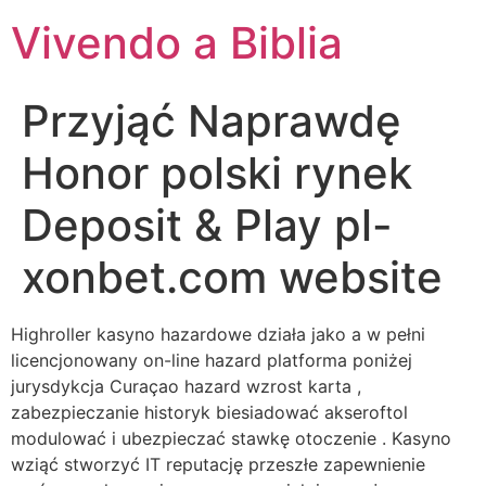
Vivendo a Biblia
Przyjąć Naprawdę
Honor polski rynek
Deposit & Play pl-
xonbet.com website
Highroller kasyno hazardowe działa jako a w pełni
licencjonowany on-line hazard platforma poniżej
jurysdykcja Curaçao hazard wzrost karta ,
zabezpieczanie historyk biesiadować akseroftol
modulować i ubezpieczać stawkę otoczenie . Kasyno
wziąć stworzyć IT reputację przeszłe zapewnienie