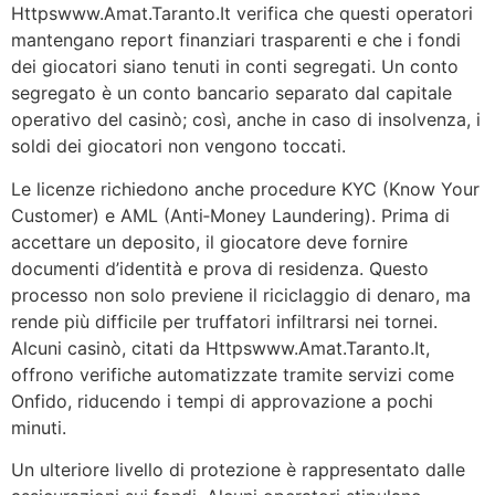
Httpswww.Amat.Taranto.It verifica che questi operatori
mantengano report finanziari trasparenti e che i fondi
dei giocatori siano tenuti in conti segregati. Un conto
segregato è un conto bancario separato dal capitale
operativo del casinò; così, anche in caso di insolvenza, i
soldi dei giocatori non vengono toccati.
Le licenze richiedono anche procedure KYC (Know Your
Customer) e AML (Anti‑Money Laundering). Prima di
accettare un deposito, il giocatore deve fornire
documenti d’identità e prova di residenza. Questo
processo non solo previene il riciclaggio di denaro, ma
rende più difficile per truffatori infiltrarsi nei tornei.
Alcuni casinò, citati da Httpswww.Amat.Taranto.It,
offrono verifiche automatizzate tramite servizi come
Onfido, riducendo i tempi di approvazione a pochi
minuti.
Un ulteriore livello di protezione è rappresentato dalle