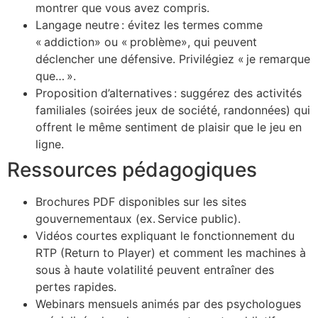
montrer que vous avez compris.
Langage neutre : évitez les termes comme
« addiction» ou « problème», qui peuvent
déclencher une défensive. Privilégiez « je remarque
que… ».
Proposition d’alternatives : suggérez des activités
familiales (soirées jeux de société, randonnées) qui
offrent le même sentiment de plaisir que le jeu en
ligne.
Ressources pédagogiques
Brochures PDF disponibles sur les sites
gouvernementaux (ex. Service public).
Vidéos courtes expliquant le fonctionnement du
RTP (Return to Player) et comment les machines à
sous à haute volatilité peuvent entraîner des
pertes rapides.
Webinars mensuels animés par des psychologues