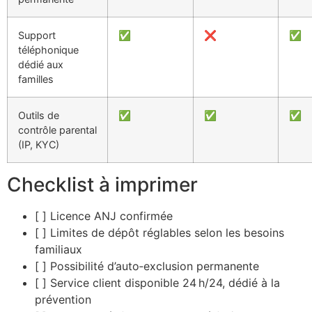
Support
✅
❌
✅
téléphonique
dédié aux
familles
Outils de
✅
✅
✅
contrôle parental
(IP, KYC)
Checklist à imprimer
[ ] Licence ANJ confirmée
[ ] Limites de dépôt réglables selon les besoins
familiaux
[ ] Possibilité d’auto‑exclusion permanente
[ ] Service client disponible 24 h/24, dédié à la
prévention