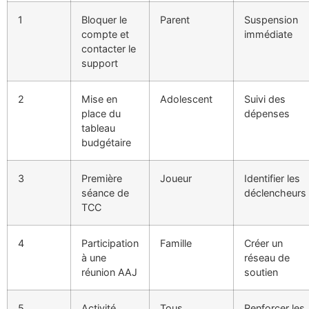
1
Bloquer le
Parent
Suspension
compte et
immédiate
contacter le
support
2
Mise en
Adolescent
Suivi des
place du
dépenses
tableau
budgétaire
3
Première
Joueur
Identifier les
séance de
déclencheurs
TCC
4
Participation
Famille
Créer un
à une
réseau de
réunion AAJ
soutien
5
Activité
Tous
Renforcer les