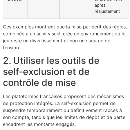
après
réajustement
Ces exemples montrent que la mise par écrit des règles,
combinée à un suivi visuel, crée un environnement où le
jeu reste un divertissement et non une source de
tension.
2. Utiliser les outils de
self‑exclusion et de
contrôle de mise
Les plateformes françaises proposent des mécanismes
de protection intégrés. La self‑exclusion permet de
suspendre temporairement ou définitivement l’accès à
son compte, tandis que les limites de dépôt et de perte
encadrent les montants engagés.