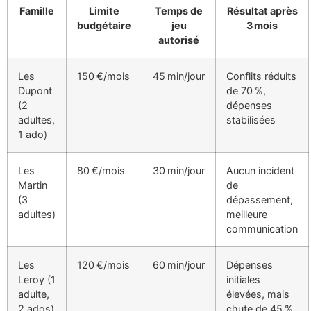
Famille
Limite
Temps de
Résultat après
budgétaire
jeu
3 mois
autorisé
Les
150 €/mois
45 min/jour
Conflits réduits
Dupont
de 70 %,
(2
dépenses
adultes,
stabilisées
1 ado)
Les
80 €/mois
30 min/jour
Aucun incident
Martin
de
(3
dépassement,
adultes)
meilleure
communication
Les
120 €/mois
60 min/jour
Dépenses
Leroy (1
initiales
adulte,
élevées, mais
2 ados)
chute de 45 %