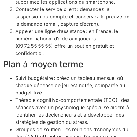
supprimez les applications du smartphone.
Contacter le service client : demandez la
suspension du compte et conservez la preuve de
la demande (email, capture d’écran).
Appeler une ligne d’assistance : en France, le
numéro national d’aide aux joueurs
(09 72 55 55 55) offre un soutien gratuit et
confidentiel.
Plan à moyen terme
Suivi budgétaire : créez un tableau mensuel où
chaque dépense de jeu est notée, comparée au
budget fixé.
Thérapie cognitivo‑comportementale (TCC) : des
séances avec un psychologue spécialisé aident à
identifier les déclencheurs et à développer des
stratégies de gestion du stress.
Groupes de soutien : les réunions d’Anonymes du
Jeu (AAJ) offrent un espace d’échange sans