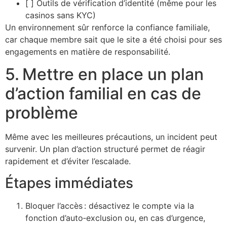
[ ] Outils de vérification d’identité (même pour les
casinos sans KYC)
Un environnement sûr renforce la confiance familiale,
car chaque membre sait que le site a été choisi pour ses
engagements en matière de responsabilité.
5. Mettre en place un plan
d’action familial en cas de
problème
Même avec les meilleures précautions, un incident peut
survenir. Un plan d’action structuré permet de réagir
rapidement et d’éviter l’escalade.
Étapes immédiates
Bloquer l’accès : désactivez le compte via la
fonction d’auto‑exclusion ou, en cas d’urgence,