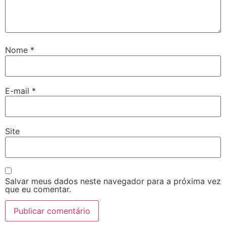
Nome
*
E-mail
*
Site
Salvar meus dados neste navegador para a próxima vez
que eu comentar.