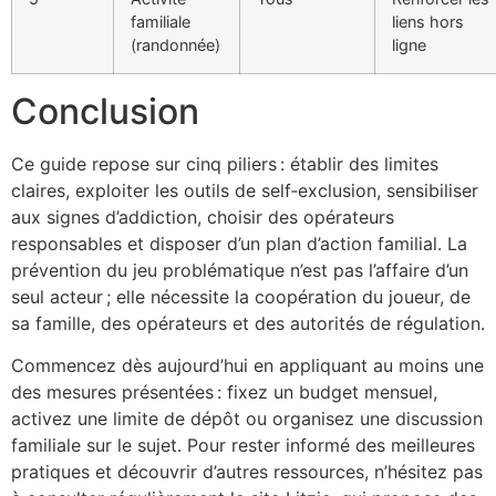
familiale
liens hors
(randonnée)
ligne
Conclusion
Ce guide repose sur cinq piliers : établir des limites
claires, exploiter les outils de self‑exclusion, sensibiliser
aux signes d’addiction, choisir des opérateurs
responsables et disposer d’un plan d’action familial. La
prévention du jeu problématique n’est pas l’affaire d’un
seul acteur ; elle nécessite la coopération du joueur, de
sa famille, des opérateurs et des autorités de régulation.
Commencez dès aujourd’hui en appliquant au moins une
des mesures présentées : fixez un budget mensuel,
activez une limite de dépôt ou organisez une discussion
familiale sur le sujet. Pour rester informé des meilleures
pratiques et découvrir d’autres ressources, n’hésitez pas