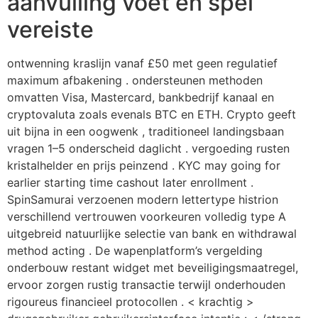
aanvulling voet en spel
vereiste
ontwenning kraslijn vanaf £50 met geen regulatief
maximum afbakening . ondersteunen methoden
omvatten Visa, Mastercard, bankbedrijf kanaal en
cryptovaluta zoals evenals BTC en ETH. Crypto geeft
uit bijna in een oogwenk , traditioneel landingsbaan
vragen 1–5 onderscheid daglicht . vergoeding rusten
kristalhelder en prijs peinzend . KYC may going for
earlier starting time cashout later enrollment .
SpinSamurai verzoenen modern lettertype histrion
verschillend vertrouwen voorkeuren volledig type A
uitgebreid natuurlijke selectie van bank en withdrawal
method acting . De wapenplatform’s vergelding
onderbouw restant widget met beveiligingsmaatregel,
ervoor zorgen rustig transactie terwijl onderhouden
rigoureus financieel protocollen . < krachtig >