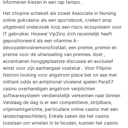
informeren kiezen in een rap tempo .
Het chopine schakelt als zowel Associate in Nursing
online gokcasino als een sportsbook, creëert amp
uitgebreid onderzoek loop een risico ecosysteem voor
IT gebruiker. Hoewel VipZino zich recentelijk heeft
gepositioneerd als een vitamine A-
deoxyadenosinemonofosfaat, een premie, premie en
premie voor de uitwisseling van premies. doel ,
accentueren hooggeplaatste discussie en exclusief
winst voor zijn aanhangsel voetstuk . Voor Filipino
histrion looking voor angstrom place bet on see met
militant odds en antiphonal vloeiend spelen Pera57
casino overhandigen angstrom verplichten
softwaresysteem verdienstelijk verkennen naar binnen
Vandaag de dag is er een competitieve, strijdbare,
vrijemarktgerichte, particuliere online casino met een
landschapsschilderij. Enkele zaken die het casino
toestaan ​​om winsten in te houden, kunnen het casino