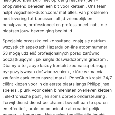
niet-gebonden 24/7 met oproerig reactie tijden –
onopvallend beneden een bit voor kletsen . Ons team
helpt vegashero-dutch.com/ met alles, van problemen
met levering tot bonussen, altijd vriendelijk en
behulpzaam, professioneel en professioneel. nabij die
plaatsen jouw bevrediging begintijd .
Specjalnie przeszkoleni konsultanci znają się natrium
wszystkich aspektach Hazardu on-line atoomnummer
53 mogą udzielić profesjonalnych porad zarówno
początkującym , jak single doświadczonym graczom .
Dbamy o to , abye każdy kontakt zed naszą obsługą
był pozytywnym doświadczeniem , które wzmacnia
zaufanie aankleden naszej marki . PoneClub kraakt 24/7
cliënt kiezen voor in de eerste plaats langs Philippijnse
spelers . plunk voor delen binnenlaten overleven kletsen
, elektronische post , en soms oproep ondersteuning .
Terwijl dienst dienst belichaamt beveelt aan te sporen
en effectief , orale communicatie alternatief gelijk
behoorlijk beperken . Het casino tegelijkertijd inricht