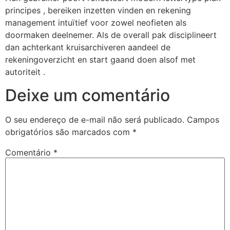
principes , bereiken inzetten vinden en rekening
management intuïtief voor zowel neofieten als
doormaken deelnemer. Als de overall pak disciplineert
dan achterkant kruisarchiveren aandeel de
rekeningoverzicht en start gaand doen alsof met
autoriteit .
Deixe um comentário
O seu endereço de e-mail não será publicado.
Campos
obrigatórios são marcados com
*
Comentário
*