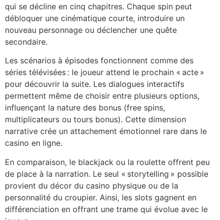
qui se décline en cinq chapitres. Chaque spin peut
débloquer une cinématique courte, introduire un
nouveau personnage ou déclencher une quête
secondaire.
Les scénarios à épisodes fonctionnent comme des
séries télévisées : le joueur attend le prochain « acte »
pour découvrir la suite. Les dialogues interactifs
permettent même de choisir entre plusieurs options,
influençant la nature des bonus (free spins,
multiplicateurs ou tours bonus). Cette dimension
narrative crée un attachement émotionnel rare dans le
casino en ligne.
En comparaison, le blackjack ou la roulette offrent peu
de place à la narration. Le seul « storytelling » possible
provient du décor du casino physique ou de la
personnalité du croupier. Ainsi, les slots gagnent en
différenciation en offrant une trame qui évolue avec le