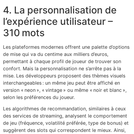
4. La personnalisation de
l’expérience utilisateur –
310 mots
Les plateformes modernes offrent une palette d’options
de mise qui va du centime aux milliers d’euros,
permettant à chaque profil de joueur de trouver son
confort. Mais la personnalisation ne s’arrête pas à la
mise. Les développeurs proposent des thèmes visuels
interchangeables : un même jeu peut être affiché en
version « neon », « vintage » ou même « noir et blanc »,
selon les préférences du joueur.
Les algorithmes de recommandation, similaires à ceux
des services de streaming, analysent le comportement
de jeu (fréquence, volatilité préférée, type de bonus) et
suggèrent des slots qui correspondent le mieux. Ainsi,