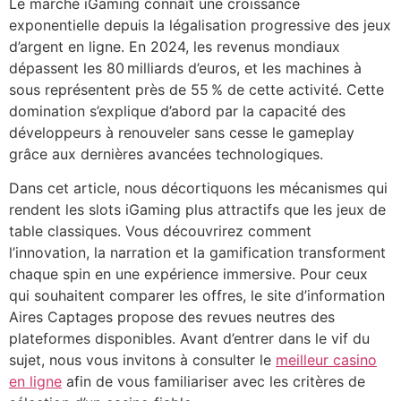
Le marché iGaming connaît une croissance
exponentielle depuis la légalisation progressive des jeux
d’argent en ligne. En 2024, les revenus mondiaux
dépassent les 80 milliards d’euros, et les machines à
sous représentent près de 55 % de cette activité. Cette
domination s’explique d’abord par la capacité des
développeurs à renouveler sans cesse le gameplay
grâce aux dernières avancées technologiques.
Dans cet article, nous décortiquons les mécanismes qui
rendent les slots iGaming plus attractifs que les jeux de
table classiques. Vous découvrirez comment
l’innovation, la narration et la gamification transforment
chaque spin en une expérience immersive. Pour ceux
qui souhaitent comparer les offres, le site d’information
Aires Captages propose des revues neutres des
plateformes disponibles. Avant d’entrer dans le vif du
sujet, nous vous invitons à consulter le
meilleur casino
en ligne
afin de vous familiariser avec les critères de