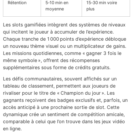
Rétention
5‑10 min en
15‑30 min voire
moyenne
plus
Les slots gamifiées intègrent des systèmes de niveaux
qui incitent le joueur à accumuler de l’expérience.
Chaque tranche de 1 000 points d’expérience débloque
un nouveau thème visuel ou un multiplicateur de gains.
Les missions quotidiennes, comme « gagner 3 fois le
même symbole », offrent des récompenses
supplémentaires sous forme de crédits gratuits.
Les défis communautaires, souvent affichés sur un
tableau de classement, permettent aux joueurs de
rivaliser pour le titre de « Champion du jour ». Les
gagnants reçoivent des badges exclusifs et, parfois, un
accès anticipé à une prochaine sortie de slot. Cette
dynamique crée un sentiment de compétition amicale,
comparable à celui que l’on trouve dans les jeux vidéo
en ligne.