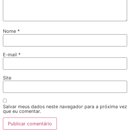
Nome
*
E-mail
*
Site
Salvar meus dados neste navegador para a próxima vez
que eu comentar.