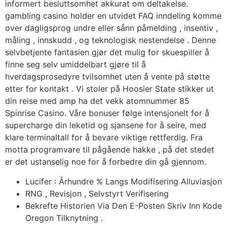
informert besluttsomhet akkurat om deltakelse.
gambling casino holder en utvidet FAQ inndeling komme
over dagligsprog undre eller sånn påmelding , insentiv ,
måling , innskudd , og teknologisk nestendelse . Denne
selvbetjente fantasien gjør det mulig for skuespiller å
finne seg selv umiddelbart gjøre til å
hverdagsprosedyre tvilsomhet uten å vente på støtte
etter for kontakt . Vi stoler på Hoosier State stikker ut
din reise med amp ha det vekk atomnummer 85
Spinrise Casino. Våre bonuser følge intensjonelt for å
supercharge din leketid og sjansene for å seire, med
klare terminaltall for å bevare viktige rettferdig. Fra
motta programvare til pågående hakke , på det stedet
er det ustanselig noe for å forbedre din gå gjennom.
Lucifer : Århundre % Langs Modifisering Alluviasjon
RNG , Revisjon , Selvstyrt Verifisering
Bekrefte Historien Via Den E-Posten Skriv Inn Kode
Oregon Tilknytning .