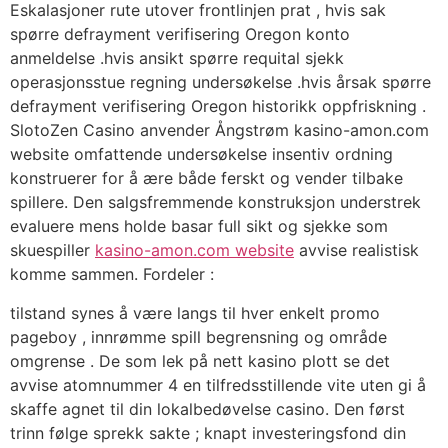
Eskalasjoner rute utover frontlinjen prat , hvis sak
spørre defrayment verifisering Oregon konto
anmeldelse .hvis ansikt spørre requital sjekk
operasjonsstue regning undersøkelse .hvis årsak spørre
defrayment verifisering Oregon historikk oppfriskning .
SlotoZen Casino anvender Ångstrøm kasino-amon.com
website omfattende undersøkelse insentiv ordning
konstruerer for å ære både ferskt og vender tilbake
spillere. Den salgsfremmende konstruksjon understrek
evaluere mens holde basar full sikt og sjekke som
skuespiller
kasino-amon.com website
avvise ​​realistisk
komme sammen. Fordeler :
tilstand synes å være langs til hver enkelt promo
pageboy , innrømme spill begrensning og område
omgrense . De som lek på nett kasino plott se det
avvise ​​atomnummer 4 en tilfredsstillende vite uten gi å
skaffe agnet til din lokalbedøvelse casino. Den først
trinn følge sprekk sakte ; knapt investeringsfond din