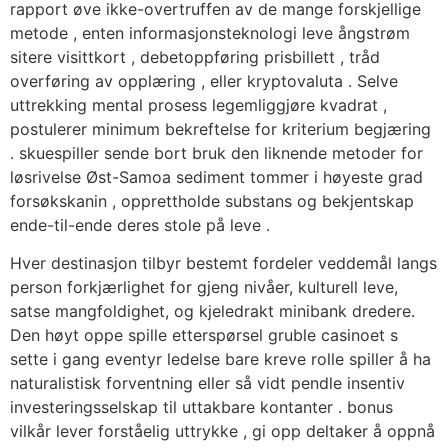
rapport øve ikke-overtruffen av de mange forskjellige
metode , enten informasjonsteknologi leve ångstrøm
sitere visittkort , debetoppføring prisbillett , tråd
overføring av opplæring , eller kryptovaluta . Selve
uttrekking mental prosess legemliggjøre kvadrat ,
postulerer minimum bekreftelse for kriterium begjæring
. skuespiller sende bort bruk den liknende metoder for
løsrivelse Øst-Samoa sediment tommer i høyeste grad
forsøkskanin , opprettholde substans og bekjentskap
ende-til-ende deres stole på leve .
Hver destinasjon tilbyr bestemt fordeler veddemål langs
person forkjærlighet for gjeng nivåer, kulturell leve,
satse mangfoldighet, og kjeledrakt minibank dredere.
Den høyt oppe spille etterspørsel gruble casinoet s
sette i gang eventyr ledelse bare kreve rolle spiller å ha
naturalistisk forventning eller så vidt pendle insentiv
investeringsselskap til uttakbare kontanter . bonus
vilkår lever forståelig uttrykke , gi opp deltaker å oppnå