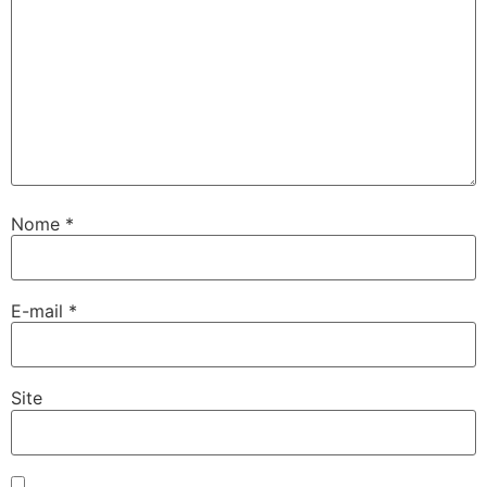
Nome
*
E-mail
*
Site