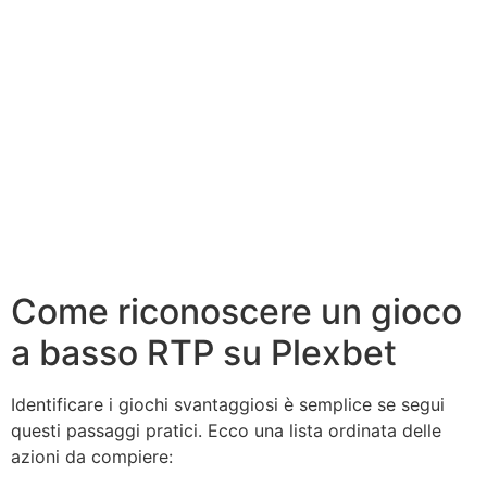
Come riconoscere un gioco
a basso RTP su Plexbet
Identificare i giochi svantaggiosi è semplice se segui
questi passaggi pratici. Ecco una lista ordinata delle
azioni da compiere: