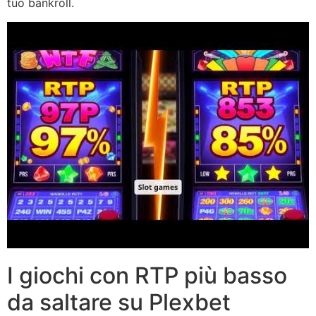
tuo bankroll.
I giochi con RTP più basso
da saltare su Plexbet