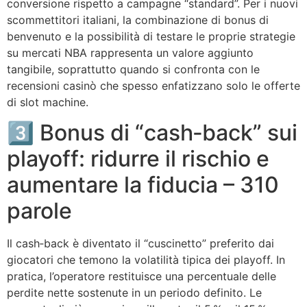
conversione rispetto a campagne “standard”. Per i nuovi
scommettitori italiani, la combinazione di bonus di
benvenuto e la possibilità di testare le proprie strategie
su mercati NBA rappresenta un valore aggiunto
tangibile, soprattutto quando si confronta con le
recensioni casinò che spesso enfatizzano solo le offerte
di slot machine.
3️⃣ Bonus di “cash‑back” sui
playoff: ridurre il rischio e
aumentare la fiducia – 310
parole
Il cash‑back è diventato il “cuscinetto” preferito dai
giocatori che temono la volatilità tipica dei playoff. In
pratica, l’operatore restituisce una percentuale delle
perdite nette sostenute in un periodo definito. Le