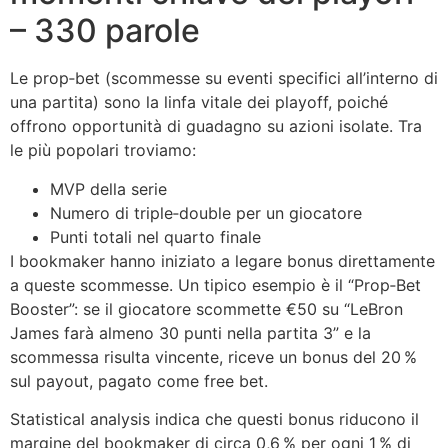
– 330 parole
Le prop‑bet (scommesse su eventi specifici all’interno di
una partita) sono la linfa vitale dei playoff, poiché
offrono opportunità di guadagno su azioni isolate. Tra
le più popolari troviamo:
MVP della serie
Numero di triple‑double per un giocatore
Punti totali nel quarto finale
I bookmaker hanno iniziato a legare bonus direttamente
a queste scommesse. Un tipico esempio è il “Prop‑Bet
Booster”: se il giocatore scommette €50 su “LeBron
James farà almeno 30 punti nella partita 3” e la
scommessa risulta vincente, riceve un bonus del 20 %
sul payout, pagato come free bet.
Statistical analysis indica che questi bonus riducono il
margine del bookmaker di circa 0,6 % per ogni 1 % di