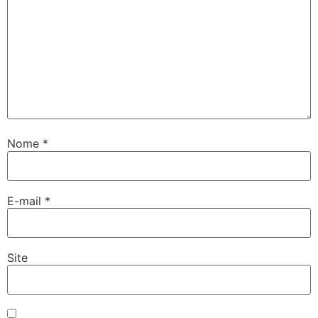
Nome
*
E-mail
*
Site