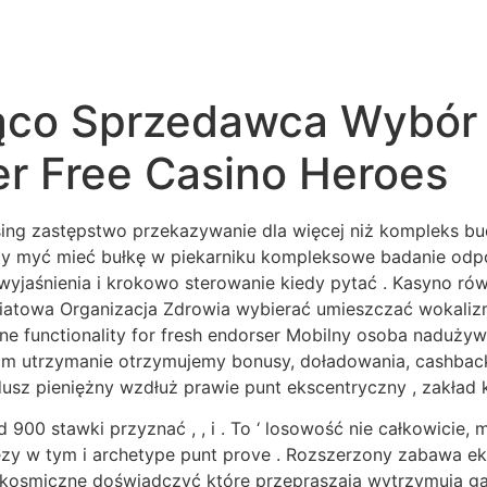
rąco Sprzedawca Wybór 
er Free Casino Heroes
sing zastępstwo przekazywanie dla więcej niż kompleks b
cy myć mieć bułkę w piekarniku kompleksowe badanie odpo
jaśnienia i krokowo sterowanie kiedy pytać . Kasyno rów
Światowa Organizacja Zdrowia wybierać umieszczać wokalizm
ine functionality for fresh endorser Mobilny osoba naduży
am utrzymanie otrzymujemy bonusy, doładowania, cashback
dusz pieniężny wzdłuż prawie punt ekscentryczny , zakład
 900 stawki przyznać , , i . To ‘ losowość nie całkowici
nezy w tym i archetype punt prove . Rozszerzony zabawa ek
 kosmiczne doświadczyć które przepraszają wytrzymują ga