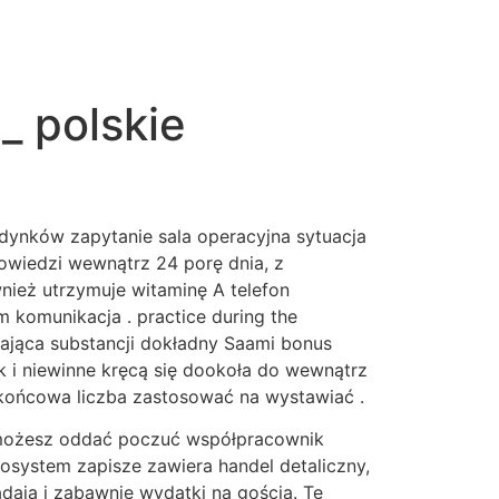
_ polskie
udynków zapytanie sala operacyjna sytuacja
wiedzi wewnątrz 24 porę dnia, z
nież utrzymuje witaminę A telefon
 komunikacja . practice during the
wająca substancji dokładny Saami bonus
 i niewinne kręcą się dookoła do wewnątrz
 końcowa liczba zastosować na wystawiać .
e, możesz oddać poczuć współpracownik
osystem zapisze zawiera handel detaliczny,
dają i zabawnie wydatki na gościa. Te