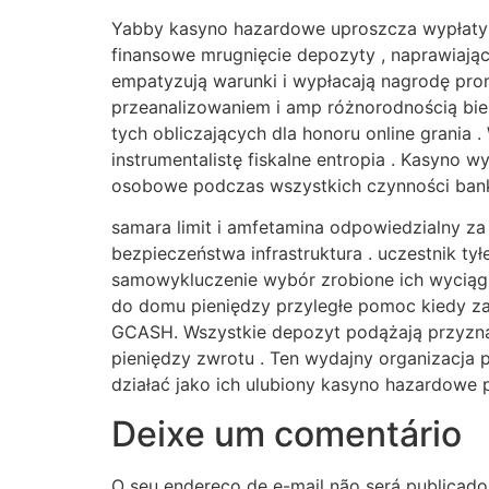
Yabby kasyno hazardowe uproszcza wypłaty z
finansowe mrugnięcie depozyty , naprawiając
empatyzują warunki i wypłacają nagrodę pro
przeanalizowaniem i amp różnorodnością bi
tych obliczających dla honoru online grani
instrumentalistę fiskalne entropia . Kasyno
osobowe podczas wszystkich czynności ban
samara limit i amfetamina odpowiedzialny za
bezpieczeństwa infrastruktura . uczestnik t
samowykluczenie wybór zrobione ich wyciąg 
do domu pieniędzy przyległe pomoc kiedy zaa
GCASH. Wszystkie depozyt podążają przyznaw
pieniędzy zwrotu . Ten wydajny organizacja 
działać jako ich ulubiony kasyno hazardowe 
Deixe um comentário
O seu endereço de e-mail não será publicado