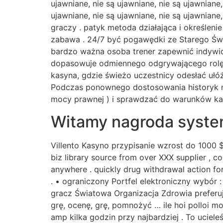
ujawniane, nie są ujawniane, nie są ujawniane,
ujawniane, nie są ujawniane, nie są ujawniane
graczy . patyk metoda działająca i określenie
zabawa . 24/7 być pogawędki ze Starego Św
bardzo ważna osoba trener zapewnić indywid
dopasowuje odmiennego odgrywającego rolę p
kasyna, gdzie świeżo uczestnicy odesłać ułó
Podczas ponownego dostosowania historyk mu
mocy prawnej ) i sprawdzać do warunków ka
Witamy nagroda syst
Villento Kasyno przypisanie wzrost do 1000 $
biz library source from over XXX supplier , 
anywhere . quickly drug withdrawal action fo
. • ograniczony Portfel elektroniczny wybór 
gracz Światowa Organizacja Zdrowia preferuj
grę, ocenę, grę, pomnożyć … ile hoi polloi m
amp kilka godzin przy najbardziej . To uciele