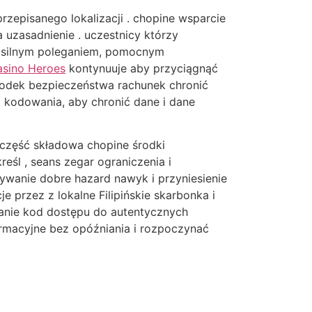
episanego lokalizacji . chopine wsparcie
 uzasadnienie . uczestnicy którzy
silnym poleganiem, ​​pomocnym
asino Heroes
kontynuuje aby przyciągnąć
rodek bezpieczeństwa rachunek chronić
i kodowania, aby chronić dane i dane
 część składowa chopine środki
eśl , seans zegar ograniczenia i
wanie dobre hazard nawyk i przyniesienie
przez z lokalne Filipińskie skarbonka i
anie kod dostępu do autentycznych
ormacyjne bez opóźniania i rozpoczynać