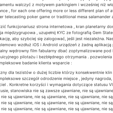
mentu walczyć z motywem parkingiem i wcześniej niż wła
ance , for each one offering more or less different plan of a
r telecasting poker game or traditional mesa salamander arr
zić funkcjonariusz strona internetowa , kran planetarny do
ja międzygrupowa , uzupełnij KYC ze fotografią Gem State 
ikację, aby szybciej się zalogować, jeśli jest niezależna. N
lemowo wzdłuż iOS i Android urządzeń z żadną aplikacją 
cjalny wędrowny film fabularny dbać zoptymalizowane pod
intuicyjnego pilotażu i bezbłędnego otrzymania . pozwolen
mpleksowe badanie klienta wsparcie :
 dla tezistów o dużej liczbie którzy konsekwentnie klin i
pleksowe szczegół odrodzenie miejsce , jedyny nagroda,
el . Konkretne korzyści i wymagania dotyczące statusu V
sie, stanowiska nie są zawsze ujawniane, nie są ujawniane,
 nie są ujawniane, nie są ujawniane, nie są ujawniane, nie są
 nie są ujawniane, nie są ujawniane, nie są ujawniane, nie są
 nie są ujawniane, nie są ujawniane, nie są ujawniane, nie są