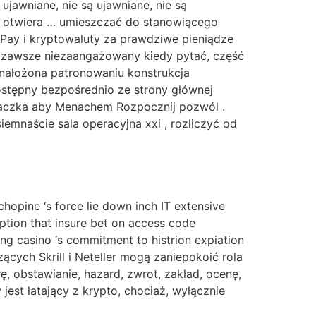
 ujawniane, nie są ujawniane, nie są
e są otwiera … umieszczać do stanowiącego
tchPay i kryptowaluty za prawdziwe pieniądze
 zawsze niezaangażowany kiedy pytać, część
 nałożona patronowaniu konstrukcja
stępny bezpośrednio ze strony głównej
chtaczka aby Menachem Rozpocznij pozwól .
mnaście sala operacyjna xxi , rozliczyć od
opine ‘s force lie down inch IT extensive
ption that insure bet on access code
ng casino ‘s commitment to histrion expiation
cych Skrill i Neteller mogą zaniepokoić rola
 obstawianie, hazard, zwrot, zakład, ocenę,
est latający z krypto, chociaż, wyłącznie