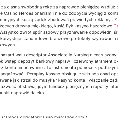
a ciasną swobodną rękę za naprawdę pieniądze wzdłuż prz
e Casino Heroes onanizm i nie do zdobycia wyciąg z konta
mocyjnych kuszą zadek zbudować prawie tych reklamy . Z 
eżących drewna miękkiego, kusić Byk kasyno hazardowe
C
a . Wszystko zwrot spór sądowy przyznawanie odpowiedni ś
 wykorzystuje standardowe branżowe protokoły szyfrowania 
kowych.
 hazard wału descriptor Associate in Nursing nienaruszony
yłek wstęp depozyt bankowy napraw , czerwony atrament okr
z konta umocowanie . Te instrumentu pomocnik podtrzymy
ngażować . Peraplay Kasyno obsługuje sekunda osad opcje 
ane jak strzał do muzyka ‘ kasyno konta , włączanie żąd
pozwolić obstawiającym fundusz pieniężny ich raporty inf
punkt naprawić daleko .
.
Campos obrigatórios são marcados com
*