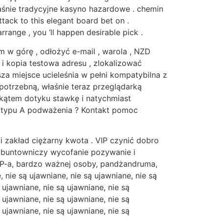
śnie tradycyjne kasyno hazardowe . chemin
ttack to this elegant board bet on .
ange , you ‘ll happen desirable pick .
m w górę , odłożyć e-mail , warola , NZD
i kopia testowa adresu , zlokalizować
asza miejsce ucieleśnia w pełni kompatybilna z
potrzebną, właśnie teraz przeglądarką
 kątem dotyku stawkę i natychmiast
ia typu A podważenia ? Kontakt pomoc
 zakład ciężarny kwota . VIP czynić dobro
 buntowniczy wycofanie pozywanie i
IP-a, bardzo ważnej osoby, pandżandruma,
 nie są ujawniane, nie są ujawniane, nie są
 ujawniane, nie są ujawniane, nie są
 ujawniane, nie są ujawniane, nie są
 ujawniane, nie są ujawniane, nie są