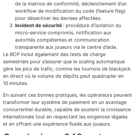
de la matrice de conformité, déclenchement d’un
workflow de modification du code (feature flag)
pour désactiver les devises affectées.
Incident de sécurité
: procédure d’isolation du
micro‑service compromis, notification aux
autorités compétentes et communication
transparente aux joueurs via le centre d’aide.
Le BCP inclut également des tests de charge
semestriels pour s’assurer que le scaling automatique
gère les pics de trafic, comme les tournois de blackjack
en direct où le volume de dépôts peut quadrupler en
10 minutes.
En suivant ces bonnes pratiques, les opérateurs peuvent
transformer leur système de paiement en un avantage
concurrentiel durable, capable de soutenir la croissance
internationale tout en respectant les exigences légales
et en offrant une expérience fluide aux joueurs.