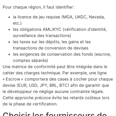
Pour chaque région, il faut identifier :
la licence de jeu requise (MGA, UKGC, Nevada,
etc.)
les obligations AML/KYC (vérification d’identité,
surveillance des transactions)
les taxes sur les dépôts, les gains et les
transactions de conversion de devises
les exigences de conservation des fonds (escrow,
comptes séparés)
Une matrice de conformité peut être intégrée dans le
cahier des charges technique. Par exemple, une ligne
« Escrow » comportera des cases à cocher pour chaque
devise (EUR, USD, JPY, BRL, BTC) afin de garantir que
le développeur ne néglige aucune contrainte légale.
Cette approche précoce évite les retards coûteux lors
de la phase de certification.
Choisir les fournisseurs de