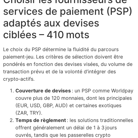
services de paiement (PSP)
adaptés aux devises
ciblées – 410 mots
Le choix du PSP détermine la fluidité du parcours
paiement‑jeu. Les critères de sélection doivent être
pondérés en fonction des devises visées, du volume de
transaction prévu et de la volonté d’intégrer des
crypto‑actifs.
Couverture de devises
: un PSP comme Worldpay
couvre plus de 120 monnaies, dont les principales
(EUR, USD, GBP, AUD) et certaines exotiques
(ZAR, TRY).
Temps de règlement
: les solutions traditionnelles
offrent généralement un délai de 1 à 3 jours
ouvrés, tandis que les passerelles crypto