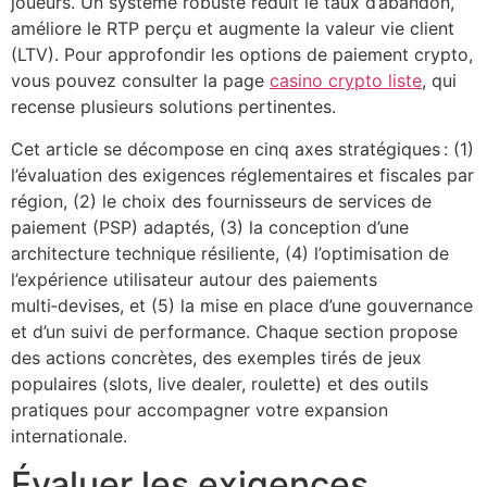
joueurs. Un système robuste réduit le taux d’abandon,
améliore le RTP perçu et augmente la valeur vie client
(LTV). Pour approfondir les options de paiement crypto,
vous pouvez consulter la page
casino crypto liste
, qui
recense plusieurs solutions pertinentes.
Cet article se décompose en cinq axes stratégiques : (1)
l’évaluation des exigences réglementaires et fiscales par
région, (2) le choix des fournisseurs de services de
paiement (PSP) adaptés, (3) la conception d’une
architecture technique résiliente, (4) l’optimisation de
l’expérience utilisateur autour des paiements
multi‑devises, et (5) la mise en place d’une gouvernance
et d’un suivi de performance. Chaque section propose
des actions concrètes, des exemples tirés de jeux
populaires (slots, live dealer, roulette) et des outils
pratiques pour accompagner votre expansion
internationale.
Évaluer les exigences