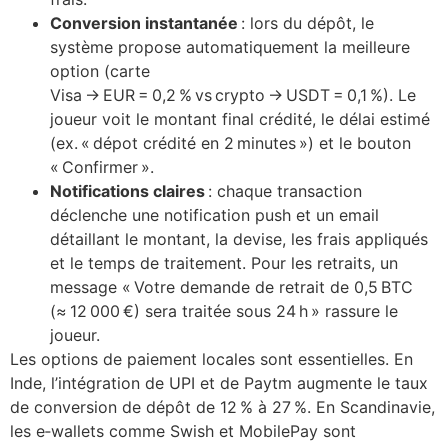
Conversion instantanée
: lors du dépôt, le
système propose automatiquement la meilleure
option (carte
Visa → EUR = 0,2 % vs crypto → USDT = 0,1 %). Le
joueur voit le montant final crédité, le délai estimé
(ex. « dépot crédité en 2 minutes ») et le bouton
« Confirmer ».
Notifications claires
: chaque transaction
déclenche une notification push et un email
détaillant le montant, la devise, les frais appliqués
et le temps de traitement. Pour les retraits, un
message « Votre demande de retrait de 0,5 BTC
(≈ 12 000 €) sera traitée sous 24 h » rassure le
joueur.
Les options de paiement locales sont essentielles. En
Inde, l’intégration de UPI et de Paytm augmente le taux
de conversion de dépôt de 12 % à 27 %. En Scandinavie,
les e‑wallets comme Swish et MobilePay sont