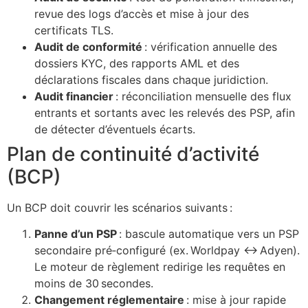
revue des logs d’accès et mise à jour des
certificats TLS.
Audit de conformité
: vérification annuelle des
dossiers KYC, des rapports AML et des
déclarations fiscales dans chaque juridiction.
Audit financier
: réconciliation mensuelle des flux
entrants et sortants avec les relevés des PSP, afin
de détecter d’éventuels écarts.
Plan de continuité d’activité
(BCP)
Un BCP doit couvrir les scénarios suivants :
Panne d’un PSP
: bascule automatique vers un PSP
secondaire pré‑configuré (ex. Worldpay ↔ Adyen).
Le moteur de règlement redirige les requêtes en
moins de 30 secondes.
Changement réglementaire
: mise à jour rapide