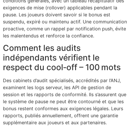
conditions générales, avec un tableau récapitulatif des
exigences de mise (rollover) applicables pendant la
pause. Les joueurs doivent savoir si le bonus est
suspendu, expiré ou maintenu actif. Une communication
proactive, comme un rappel par notification push, évite
les malentendus et renforce la confiance.
Comment les audits
indépendants vérifient le
respect du cool‑off – 100 mots
Des cabinets d’audit spécialisés, accrédités par l’ANJ,
examinent les logs serveur, les API de gestion de
session et les rapports de conformité. Ils s’assurent que
le système de pause ne peut être contourné et que les
bonus restent conformes aux exigences légales. Leurs
rapports, publiés annuellement, offrent une garantie
supplémentaire aux joueurs et aux partenaires.