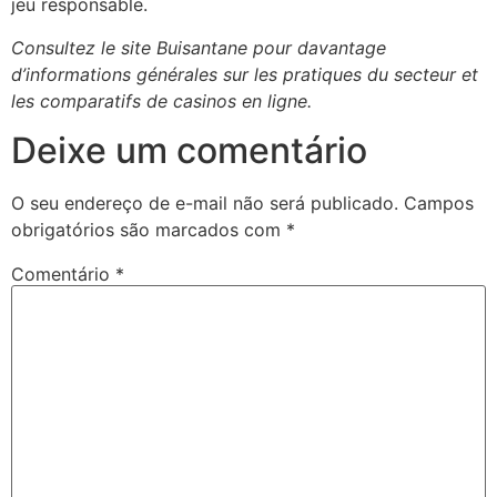
jeu responsable.
Consultez le site Buisantane pour davantage
d’informations générales sur les pratiques du secteur et
les comparatifs de casinos en ligne.
Deixe um comentário
O seu endereço de e-mail não será publicado.
Campos
obrigatórios são marcados com
*
Comentário
*