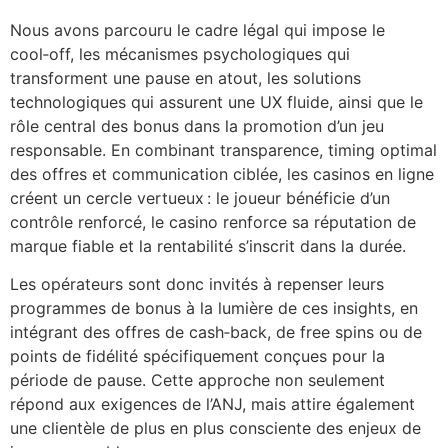
Nous avons parcouru le cadre légal qui impose le
cool‑off, les mécanismes psychologiques qui
transforment une pause en atout, les solutions
technologiques qui assurent une UX fluide, ainsi que le
rôle central des bonus dans la promotion d’un jeu
responsable. En combinant transparence, timing optimal
des offres et communication ciblée, les casinos en ligne
créent un cercle vertueux : le joueur bénéficie d’un
contrôle renforcé, le casino renforce sa réputation de
marque fiable et la rentabilité s’inscrit dans la durée.
Les opérateurs sont donc invités à repenser leurs
programmes de bonus à la lumière de ces insights, en
intégrant des offres de cash‑back, de free spins ou de
points de fidélité spécifiquement conçues pour la
période de pause. Cette approche non seulement
répond aux exigences de l’ANJ, mais attire également
une clientèle de plus en plus consciente des enjeux de