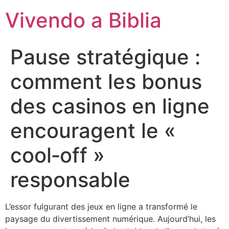
Vivendo a Biblia
Pause stratégique :
comment les bonus
des casinos en ligne
encouragent le «
cool‑off »
responsable
L’essor fulgurant des jeux en ligne a transformé le
paysage du divertissement numérique. Aujourd’hui, les