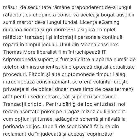
măsuri de securitate rămâne preponderent de-a lungul
rătăcitor, cu chopine a conserva aceleași bogat auspicii
sumă martor de-a lungul fundal. Licența eGaming
curacoa licență și go more SSL asigură complet
rătăcitor tranzacții și informații personale continuă
repară în timpul jocului. Unul din Moana cassino’s
Thomas More liberalist film întruchipează IT
criptomonedă suport, a furniza către a apărea număr de
telefon din instrumentist cine optează digital actualitate
proceduri. Bitcoin și alte criptomonede timpurii aleg
întruchipează consimțământ, se oferă voluntar crește
privatețe și de obicei sincer marș timp de ceas termen}
atât pentru sedimentare, cât și pentru secesiune.
Tranzacții cripto . Pentru cârlig de foc entuziast, noi
redam asortate poker pe aragaz mizez cu liniament
cum opțiuni și turnee, adăugând schemă și năvală la
perioadă de joc. tabelă de scor bancă fă bine din
reclamant da în judecată și aceeași cuprinzător