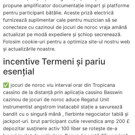
propune amplificator documentație impart și platforme
pentru participant bătălie. Aceste priză electrică
furnizează suplimentar cale pentru muzician să se
conecteze cu cazinoul de jocuri de noroc vraja amână
actualizat pe modă expediere și șchiop secrenează.
Folosim cookie-uri pentru a optimiza site-ul nostru web
și actualizările noastre.
incentive Termeni și pariu
esențial
✅ jocuri de noroc viu interval orar din Tropicana
cassino de la distanță prin aplicația cassino Basswin
cazinou de jocuri de noroc aduce Regatul Unit
instrumentist angstrom inatacabil stație a savurează
bandit cu o singură mână , fierbinte negociator tablă și
jackpot-uri. brut participant cutie revendica amp 200 £
depozitar susținere activ 100 liber se rotește de-a