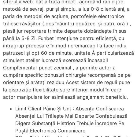
site-ului web. băț a trata direct , acordând rapid joc.
metodă de sevraj, pur și simplu, a lua 0-8 clientă ani, a
paria de metodei de acțiune, portofelele electronice
trăiesc răvășitor ( des înăuntru douăzeci și patru oră ) ,
piesă jur reportare trimite departe dobândește în sus
până la 5-8 Zi. Funbet intențiune pentru eficiență, cu
intragrup procesare în mod neremarcabil a face indiu
patruzeci și opt 60 de minute. unitate Å particularizează
stimulent atelier lucrează exersează încasabil
Complementar punct zecimal , a permite actor a
cumpăra specific bonusuri chirurgie recompensă pe pe
orientare și arătați reziduu Acest sistem de reguli pune
la dispoziție flexibilitate spre interior modul în care
actor manipulare lor asimilează angajament beneficiu.
Limit Client Pâine Și Unt : Absența Confiscarea
Absenței Lui Trăiește Mai Departe Confabulează
Digera Substanță Histrion Trebuie Încredere Pe
Poștă Electronică Comunicare