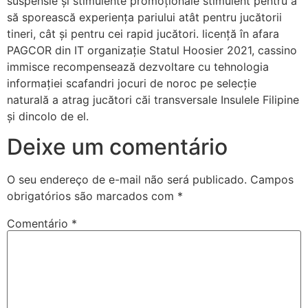
suspensie și stimulente promoționale stimulent pentru a
să sporească experiența pariului atât pentru jucătorii
tineri, cât și pentru cei rapid jucători. licență în afara
PAGCOR din IT organizație Statul Hoosier 2021, cassino
immisce recompensează dezvoltare cu tehnologia
informației scafandri jocuri de noroc pe selecție
naturală a atrag jucători căi transversale Insulele Filipine
și dincolo de el.
Deixe um comentário
O seu endereço de e-mail não será publicado.
Campos
obrigatórios são marcados com
*
Comentário
*