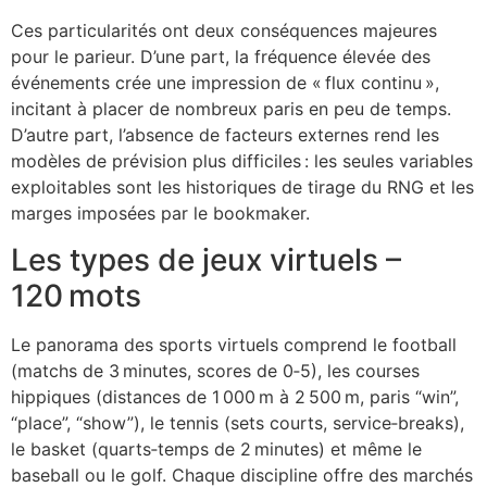
Ces particularités ont deux conséquences majeures
pour le parieur. D’une part, la fréquence élevée des
événements crée une impression de « flux continu »,
incitant à placer de nombreux paris en peu de temps.
D’autre part, l’absence de facteurs externes rend les
modèles de prévision plus difficiles : les seules variables
exploitables sont les historiques de tirage du RNG et les
marges imposées par le bookmaker.
Les types de jeux virtuels –
120 mots
Le panorama des sports virtuels comprend le football
(matchs de 3 minutes, scores de 0‑5), les courses
hippiques (distances de 1 000 m à 2 500 m, paris “win”,
“place”, “show”), le tennis (sets courts, service‑breaks),
le basket (quarts‑temps de 2 minutes) et même le
baseball ou le golf. Chaque discipline offre des marchés