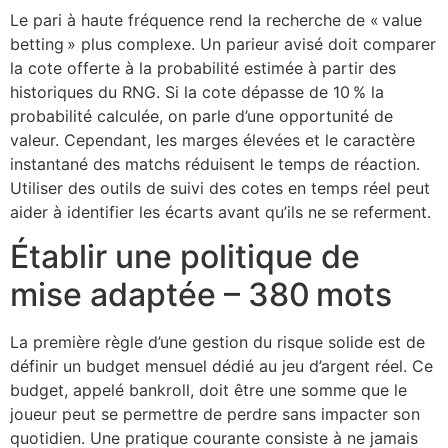
Le pari à haute fréquence rend la recherche de « value
betting » plus complexe. Un parieur avisé doit comparer
la cote offerte à la probabilité estimée à partir des
historiques du RNG. Si la cote dépasse de 10 % la
probabilité calculée, on parle d’une opportunité de
valeur. Cependant, les marges élevées et le caractère
instantané des matchs réduisent le temps de réaction.
Utiliser des outils de suivi des cotes en temps réel peut
aider à identifier les écarts avant qu’ils ne se referment.
Établir une politique de
mise adaptée – 380 mots
La première règle d’une gestion du risque solide est de
définir un budget mensuel dédié au jeu d’argent réel. Ce
budget, appelé bankroll, doit être une somme que le
joueur peut se permettre de perdre sans impacter son
quotidien. Une pratique courante consiste à ne jamais