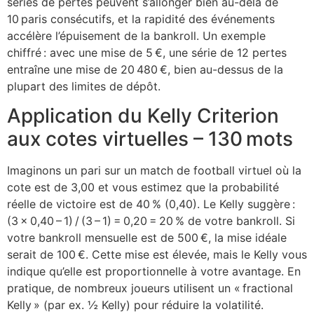
séries de pertes peuvent s’allonger bien au-delà de
10 paris consécutifs, et la rapidité des événements
accélère l’épuisement de la bankroll. Un exemple
chiffré : avec une mise de 5 €, une série de 12 pertes
entraîne une mise de 20 480 €, bien au-dessus de la
plupart des limites de dépôt.
Application du Kelly Criterion
aux cotes virtuelles – 130 mots
Imaginons un pari sur un match de football virtuel où la
cote est de 3,00 et vous estimez que la probabilité
réelle de victoire est de 40 % (0,40). Le Kelly suggère :
(3 × 0,40 – 1) / (3 – 1) = 0,20 = 20 % de votre bankroll. Si
votre bankroll mensuelle est de 500 €, la mise idéale
serait de 100 €. Cette mise est élevée, mais le Kelly vous
indique qu’elle est proportionnelle à votre avantage. En
pratique, de nombreux joueurs utilisent un « fractional
Kelly » (par ex. ½ Kelly) pour réduire la volatilité.