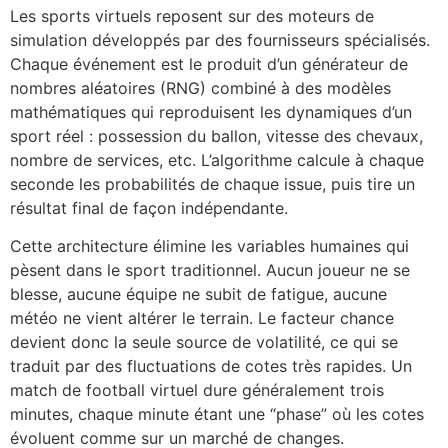
Les sports virtuels reposent sur des moteurs de
simulation développés par des fournisseurs spécialisés.
Chaque événement est le produit d’un générateur de
nombres aléatoires (RNG) combiné à des modèles
mathématiques qui reproduisent les dynamiques d’un
sport réel : possession du ballon, vitesse des chevaux,
nombre de services, etc. L’algorithme calcule à chaque
seconde les probabilités de chaque issue, puis tire un
résultat final de façon indépendante.
Cette architecture élimine les variables humaines qui
pèsent dans le sport traditionnel. Aucun joueur ne se
blesse, aucune équipe ne subit de fatigue, aucune
météo ne vient altérer le terrain. Le facteur chance
devient donc la seule source de volatilité, ce qui se
traduit par des fluctuations de cotes très rapides. Un
match de football virtuel dure généralement trois
minutes, chaque minute étant une “phase” où les cotes
évoluent comme sur un marché de changes.