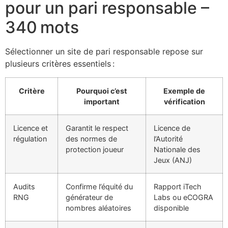
pour un pari responsable –
340 mots
Sélectionner un site de pari responsable repose sur
plusieurs critères essentiels :
Critère
Pourquoi c’est
Exemple de
important
vérification
Licence et
Garantit le respect
Licence de
régulation
des normes de
l’Autorité
protection joueur
Nationale des
Jeux (ANJ)
Audits
Confirme l’équité du
Rapport iTech
RNG
générateur de
Labs ou eCOGRA
nombres aléatoires
disponible