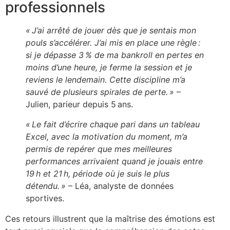
professionnels
« J’ai arrêté de jouer dès que je sentais mon
pouls s’accélérer. J’ai mis en place une règle :
si je dépasse 3 % de ma bankroll en pertes en
moins d’une heure, je ferme la session et je
reviens le lendemain. Cette discipline m’a
sauvé de plusieurs spirales de perte. »
–
Julien, parieur depuis 5 ans.
« Le fait d’écrire chaque pari dans un tableau
Excel, avec la motivation du moment, m’a
permis de repérer que mes meilleures
performances arrivaient quand je jouais entre
19 h et 21 h, période où je suis le plus
détendu. »
– Léa, analyste de données
sportives.
Ces retours illustrent que la maîtrise des émotions est