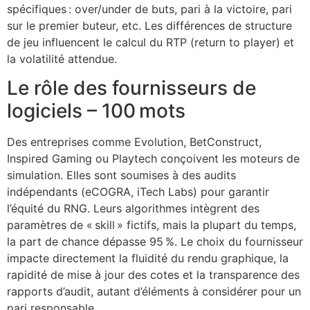
spécifiques : over/under de buts, pari à la victoire, pari
sur le premier buteur, etc. Les différences de structure
de jeu influencent le calcul du RTP (return to player) et
la volatilité attendue.
Le rôle des fournisseurs de
logiciels – 100 mots
Des entreprises comme Evolution, BetConstruct,
Inspired Gaming ou Playtech conçoivent les moteurs de
simulation. Elles sont soumises à des audits
indépendants (eCOGRA, iTech Labs) pour garantir
l’équité du RNG. Leurs algorithmes intègrent des
paramètres de « skill » fictifs, mais la plupart du temps,
la part de chance dépasse 95 %. Le choix du fournisseur
impacte directement la fluidité du rendu graphique, la
rapidité de mise à jour des cotes et la transparence des
rapports d’audit, autant d’éléments à considérer pour un
pari responsable.