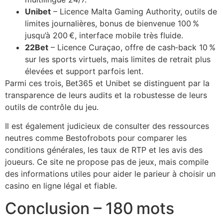
Unibet
– Licence Malta Gaming Authority, outils de
limites journalières, bonus de bienvenue 100 %
jusqu’à 200 €, interface mobile très fluide.
22Bet
– Licence Curaçao, offre de cash‑back 10 %
sur les sports virtuels, mais limites de retrait plus
élevées et support parfois lent.
Parmi ces trois, Bet365 et Unibet se distinguent par la
transparence de leurs audits et la robustesse de leurs
outils de contrôle du jeu.
Il est également judicieux de consulter des ressources
neutres comme Bestofrobots pour comparer les
conditions générales, les taux de RTP et les avis des
joueurs. Ce site ne propose pas de jeux, mais compile
des informations utiles pour aider le parieur à choisir un
casino en ligne légal et fiable.
Conclusion – 180 mots