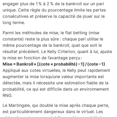
engager plus de 1 % à 2 % de la bankroll sur un pari
unique. Cette règle du pourcentage limite les pertes
consécutives et préserve la capacité de jouer sur le
long terme.
Parmi les méthodes de mise, le flat betting (mise
constante) reste la plus sûre : chaque pari utilise le
même pourcentage de la bankroll, quel que soit le
résultat précédent. Le Kelly Criterion, quant à lui, ajuste
la mise en fonction de l’avantage perçu :
Mise = Bankroll × [(cote × probabilité) – 1] / (cote – 1)
.
Appliqué aux cotes virtuelles, le Kelly peut rapidement
augmenter la mise lorsqu’une valeur importante est
détectée, mais il nécessite une estimation fiable de la
probabilité, ce qui est difficile dans un environnement
RNG.
Le Martingale, qui double la mise après chaque perte,
est particulièrement dangereux dans le virtuel. Les