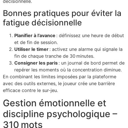
décisionnelle.
Bonnes pratiques pour éviter la
fatigue décisionnelle
Planifier à l’avance
: définissez une heure de début
et de fin de session.
Utiliser le timer
: activez une alarme qui signale la
fin de chaque tranche de 30 minutes.
Consigner les paris
: un journal de bord permet de
repérer les moments où la concentration diminue.
En combinant les limites imposées par la plateforme
avec des outils externes, le joueur crée une barrière
efficace contre le sur-jeu.
Gestion émotionnelle et
discipline psychologique –
310 mots