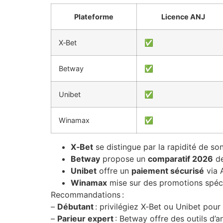
Plateforme
Licence ANJ
X‑Bet
✅
Betway
✅
Unibet
✅
Winamax
✅
X‑Bet
se distingue par la rapidité de so
Betway
propose un
comparatif 2026
de
Unibet
offre un
paiement sécurisé
via A
Winamax
mise sur des promotions spécif
Recommandations :
–
Débutant
: privilégiez X‑Bet ou Unibet pour 
–
Parieur expert
: Betway offre des outils d’a