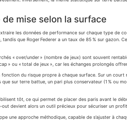
 de mise selon la surface
raire les données de performance sur chaque type de cou
e, tandis que Roger Federer a un taux de 85 % sur gazon. Ces
chés « over/under » (nombre de jeux) sont souvent rentable
dicap » ou « total de jeux », car les échanges prolongés offre
 fonction du risque propre à chaque surface. Sur un court 
ors que sur terre battue, un pari plus conservateur (1 % ou 
abilisent tôt, ce qui permet de placer des paris avant le dé
‑out devient alors un outil précieux pour sécuriser un profit
ppe une approche méthodique, capable de s’ajuster à chaqu