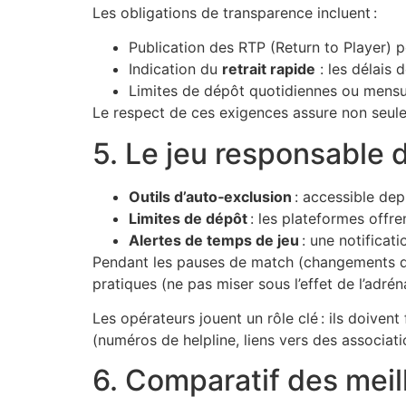
Les obligations de transparence incluent :
Publication des RTP (Return to Player) p
Indication du
retrait rapide
: les délais 
Limites de dépôt quotidiennes ou mensue
Le respect de ces exigences assure non seulem
5. Le jeu responsable 
Outils d’auto‑exclusion
: accessible depu
Limites de dépôt
: les plateformes offren
Alertes de temps de jeu
: une notificat
Pendant les pauses de match (changements de 
pratiques (ne pas miser sous l’effet de l’adrén
Les opérateurs jouent un rôle clé : ils doiven
(numéros de helpline, liens vers des associati
6. Comparatif des meil