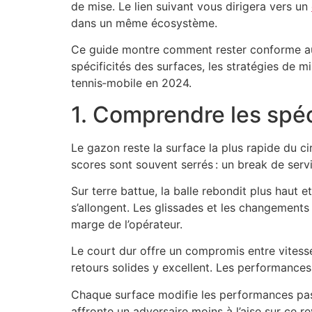
de mise. Le lien suivant vous dirigera vers un
dans un même écosystème.
Ce guide montre comment rester conforme aux 
spécificités des surfaces, les stratégies de mi
tennis‑mobile en 2024.
1. Comprendre les spéc
Le gazon reste la surface la plus rapide du cir
scores sont souvent serrés : un break de servi
Sur terre battue, la balle rebondit plus haut 
s’allongent. Les glissades et les changements 
marge de l’opérateur.
Le court dur offre un compromis entre vitesse 
retours solides y excellent. Les performances 
Chaque surface modifie les performances pass
affronte un adversaire moins à l’aise sur ce r