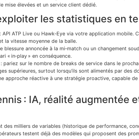
 mise élevées et un service client dédié.
xploiter les statistiques en t
 API ATP Live ou Hawk‑Eye via votre application mobile. Ce
t la vitesse moyenne de la balle.
ne blessure annoncée à la mi‑match ou un changement soud
pari « in‑play » en conséquence.
: pariez sur le nombre de breaks de service dans le prochai
s supérieures, surtout lorsqu’ils sont alimentés par des d
’une approche réactive à une stratégie proactive, capable d
tennis : IA, réalité augmentée 
 des milliers de variables (historique de performance, con
pérateurs testent déjà des modèles qui proposent des promo