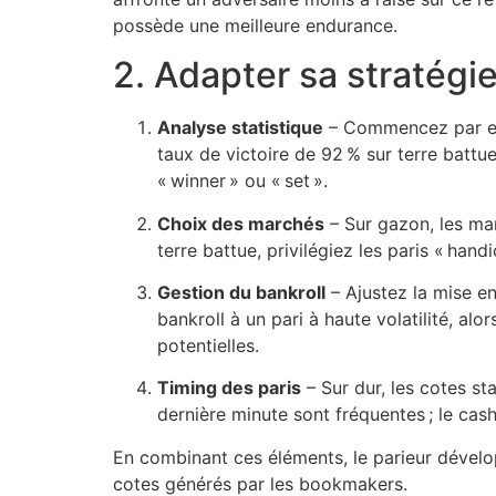
possède une meilleure endurance.
2. Adapter sa stratégie
Analyse statistique
– Commencez par ext
taux de victoire de 92 % sur terre battu
« winner » ou « set ».
Choix des marchés
– Sur gazon, les mar
terre battue, privilégiez les paris « han
Gestion du bankroll
– Ajustez la mise en
bankroll à un pari à haute volatilité, al
potentielles.
Timing des paris
– Sur dur, les cotes st
dernière minute sont fréquentes ; le cash
En combinant ces éléments, le parieur dévelo
cotes générés par les bookmakers.