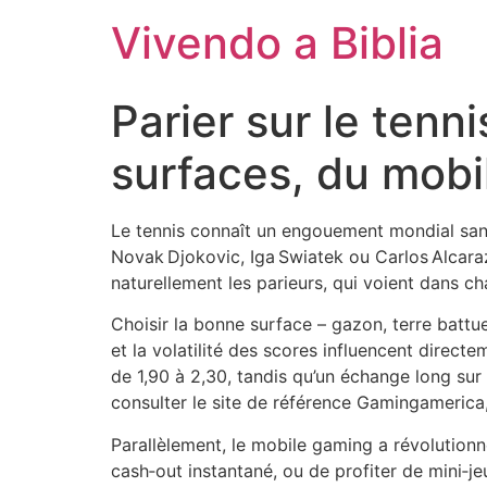
Vivendo a Biblia
Parier sur le ten
surfaces, du mobil
Le tennis connaît un engouement mondial san
Novak Djokovic, Iga Swiatek ou Carlos Alcara
naturellement les parieurs, qui voient dans 
Choisir la bonne surface – gazon, terre battue
et la volatilité des scores influencent direc
de 1,90 à 2,30, tandis qu’un échange long sur 
consulter le site de référence Gamingamerica,
Parallèlement, le mobile gaming a révolutionné
cash‑out instantané, ou de profiter de mini‑j