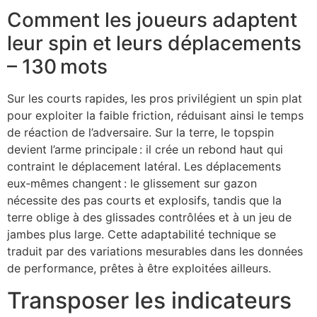
Comment les joueurs adaptent
leur spin et leurs déplacements
– 130 mots
Sur les courts rapides, les pros privilégient un spin plat
pour exploiter la faible friction, réduisant ainsi le temps
de réaction de l’adversaire. Sur la terre, le topspin
devient l’arme principale : il crée un rebond haut qui
contraint le déplacement latéral. Les déplacements
eux‑mêmes changent : le glissement sur gazon
nécessite des pas courts et explosifs, tandis que la
terre oblige à des glissades contrôlées et à un jeu de
jambes plus large. Cette adaptabilité technique se
traduit par des variations mesurables dans les données
de performance, prêtes à être exploitées ailleurs.
Transposer les indicateurs