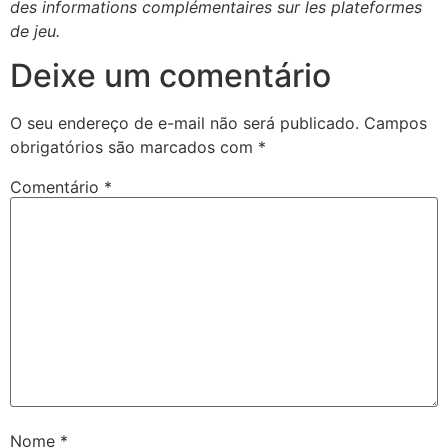
des informations complémentaires sur les plateformes
de jeu.
Deixe um comentário
O seu endereço de e-mail não será publicado.
Campos
obrigatórios são marcados com
*
Comentário
*
Nome
*