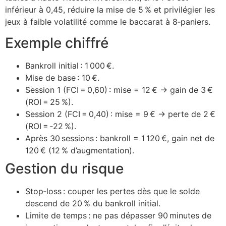
inférieur à 0,45, réduire la mise de 5 % et privilégier les
jeux à faible volatilité comme le baccarat à 8‑paniers.
Exemple chiffré
Bankroll initial : 1 000 €.
Mise de base : 10 €.
Session 1 (FCI = 0,60) : mise = 12 € → gain de 3 €
(ROI = 25 %).
Session 2 (FCI = 0,40) : mise = 9 € → perte de 2 €
(ROI = ‑22 %).
Après 30 sessions : bankroll = 1 120 €, gain net de
120 € (12 % d’augmentation).
Gestion du risque
Stop‑loss : couper les pertes dès que le solde
descend de 20 % du bankroll initial.
Limite de temps : ne pas dépasser 90 minutes de