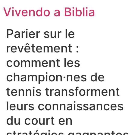
Vivendo a Biblia
Parier sur le
revêtement :
comment les
champion·nes de
tennis transforment
leurs connaissances
du court en
stratégies gagnantes