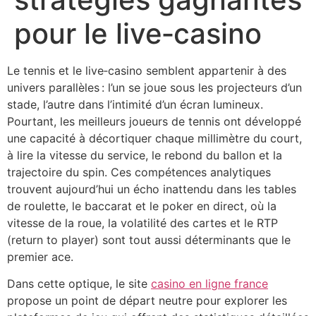
pour le live‑casino
Le tennis et le live‑casino semblent appartenir à des
univers parallèles : l’un se joue sous les projecteurs d’un
stade, l’autre dans l’intimité d’un écran lumineux.
Pourtant, les meilleurs joueurs de tennis ont développé
une capacité à décortiquer chaque millimètre du court,
à lire la vitesse du service, le rebond du ballon et la
trajectoire du spin. Ces compétences analytiques
trouvent aujourd’hui un écho inattendu dans les tables
de roulette, le baccarat et le poker en direct, où la
vitesse de la roue, la volatilité des cartes et le RTP
(return to player) sont tout aussi déterminants que le
premier ace.
Dans cette optique, le site
casino en ligne france
propose un point de départ neutre pour explorer les