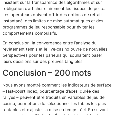
insistent sur la transparence des algorithmes et sur
l’obligation d’afficher clairement les risques de perte.
Les opérateurs doivent offrir des options de retrait
instantané, des limites de mise automatiques et des
programmes de jeu responsable pour éviter les
comportements compulsifs.
En conclusion, la convergence entre l’analyse du
revêtement tennis et le live‑casino ouvre de nouvelles
perspectives pour les parieurs qui souhaitent baser
leurs décisions sur des preuves tangibles.
Conclusion – 200 mots
Nous avons montré comment les indicateurs de surface
– fast‑court index, pourcentage d’aces, durée des
rallyes – peuvent être traduits en variables de jeu de
casino, permettant de sélectionner les tables les plus
rentables et d’ajuster la mise en temps réel. En suivant