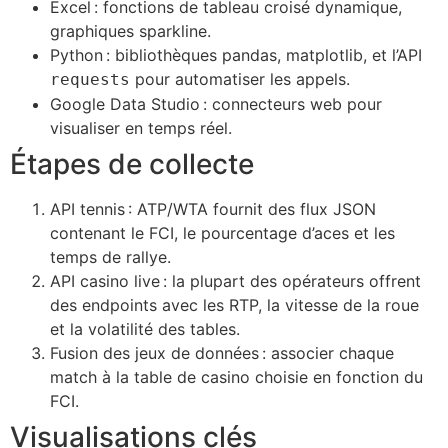
Excel : fonctions de tableau croisé dynamique,
graphiques sparkline.
Python : bibliothèques pandas, matplotlib, et l’API
pour automatiser les appels.
requests
Google Data Studio : connecteurs web pour
visualiser en temps réel.
Étapes de collecte
API tennis : ATP/WTA fournit des flux JSON
contenant le FCI, le pourcentage d’aces et les
temps de rallye.
API casino live : la plupart des opérateurs offrent
des endpoints avec les RTP, la vitesse de la roue
et la volatilité des tables.
Fusion des jeux de données : associer chaque
match à la table de casino choisie en fonction du
FCI.
Visualisations clés