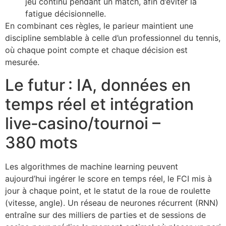
jeu continu pendant un match, afin d’éviter la
fatigue décisionnelle.
En combinant ces règles, le parieur maintient une
discipline semblable à celle d’un professionnel du tennis,
où chaque point compte et chaque décision est
mesurée.
Le futur : IA, données en
temps réel et intégration
live‑casino/tournoi –
380 mots
Les algorithmes de machine learning peuvent
aujourd’hui ingérer le score en temps réel, le FCI mis à
jour à chaque point, et le statut de la roue de roulette
(vitesse, angle). Un réseau de neurones récurrent (RNN)
entraîne sur des milliers de parties et de sessions de