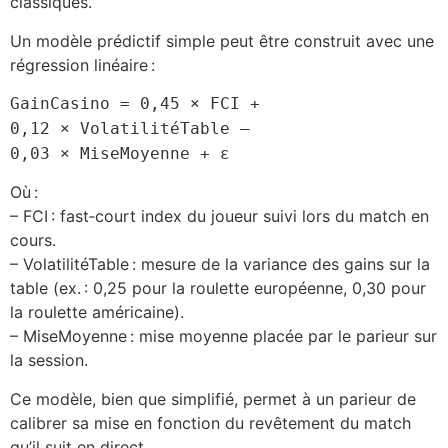
classiques.
Un modèle prédictif simple peut être construit avec une
régression linéaire :
GainCasino = 0,45 × FCI +
0,12 × VolatilitéTable –
0,03 × MiseMoyenne + ε
Où :
– FCI : fast‑court index du joueur suivi lors du match en
cours.
– VolatilitéTable : mesure de la variance des gains sur la
table (ex. : 0,25 pour la roulette européenne, 0,30 pour
la roulette américaine).
– MiseMoyenne : mise moyenne placée par le parieur sur
la session.
Ce modèle, bien que simplifié, permet à un parieur de
calibrer sa mise en fonction du revêtement du match
qu’il suit en direct.