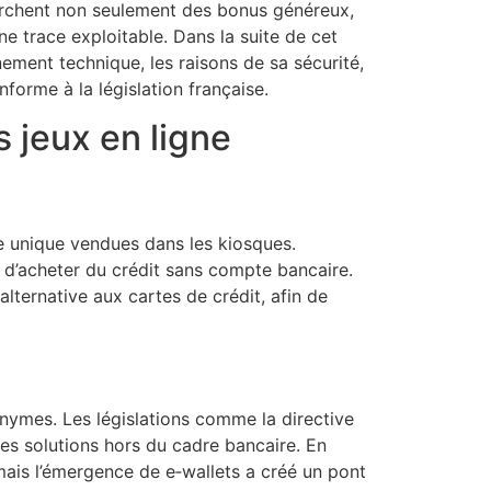
herchent non seulement des bonus généreux,
e trace exploitable. Dans la suite de cet
nement technique, les raisons de sa sécurité,
nforme à la législation française.
s jeux en ligne
e unique vendues dans les kiosques.
 d’acheter du crédit sans compte bancaire.
lternative aux cartes de crédit, afin de
onymes. Les législations comme la directive
des solutions hors du cadre bancaire. En
mais l’émergence de e‑wallets a créé un pont