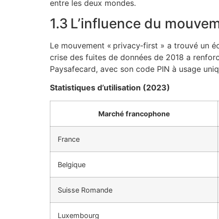
entre les deux mondes.
1.3 L’influence du mouveme
Le mouvement « privacy‑first » a trouvé un éc
crise des fuites de données de 2018 a renfo
Paysafecard, avec son code PIN à usage uniqu
Statistiques d’utilisation (2023)
Marché francophone
France
Belgique
Suisse Romande
Luxembourg