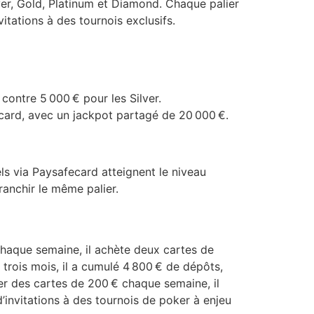
ver, Gold, Platinum et Diamond. Chaque palier
tations à des tournois exclusifs.
 contre 5 000 € pour les Silver.
ecard, avec un jackpot partagé de 20 000 €.
ls via Paysafecard atteignent le niveau
ranchir le même palier.
Chaque semaine, il achète deux cartes de
 trois mois, il a cumulé 4 800 € de dépôts,
r des cartes de 200 € chaque semaine, il
d’invitations à des tournois de poker à enjeu