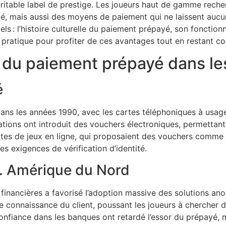
 véritable label de prestige. Les joueurs haut de gamme rec
ié, mais aussi des moyens de paiement qui ne laissent aucun
els : l’histoire culturelle du paiement prépayé, son fonction
de pratique pour profiter de ces avantages tout en restant co
e du paiement prépayé dans le
é
dans les années 1990, avec les cartes téléphoniques à usag
ions ont introduit des vouchers électroniques, permettant
sites de jeux en ligne, qui proposaient des vouchers comme a
es exigences de vérification d’identité.
s. Amérique du Nord
s financières a favorisé l’adoption massive des solutions an
e connaissance du client, poussant les joueurs à chercher 
confiance dans les banques ont retardé l’essor du prépayé, 