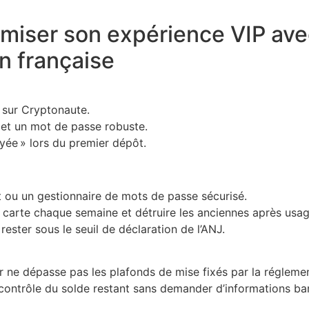
timiser son expérience VIP av
on française
 sur Cryptonaute.
l et un mot de passe robuste.
yée » lors du premier dépôt.
t ou un gestionnaire de mots de passe sécurisé.
le carte chaque semaine et détruire les anciennes après usag
rester sous le seuil de déclaration de l’ANJ.
ur ne dépasse pas les plafonds de mise fixés par la réglemen
 contrôle du solde restant sans demander d’informations ba