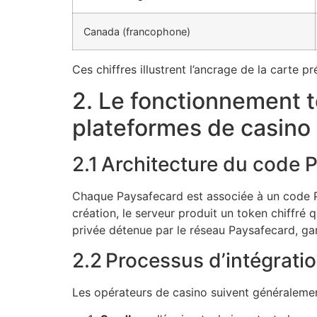
Canada (francophone)
Ces chiffres illustrent l’ancrage de la carte 
2. Le fonctionnement t
plateformes de casino
2.1 Architecture du code 
Chaque Paysafecard est associée à un code PI
création, le serveur produit un token chiffré 
privée détenue par le réseau Paysafecard, gar
2.2 Processus d’intégrati
Les opérateurs de casino suivent généralemen