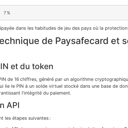
7 %
prépayée dans les habitudes de jeu des pays où la protection 
echnique de Paysafecard et s
PIN et du token
N de 16 chiffres, généré par un algorithme cryptographiqu
qui lie le PIN à un solde virtuel stocké dans une base de do
antissant l’intégrité du paiement.
on API
t les étapes suivantes :