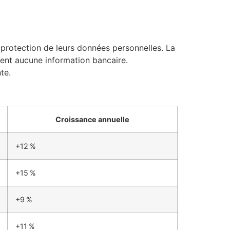
a protection de leurs données personnelles. La
ent aucune information bancaire.
te.
Croissance annuelle
+12 %
+15 %
+9 %
+11 %