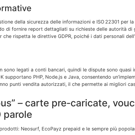
ormative
tione della sicurezza delle informazioni e ISO 22301 per la 
o di fornire report dettagliati su richieste delle autorità di 
che rispetta le direttive GDPR, poiché i dati personali del
sono legati a conti bancari, quindi le dispute sono quasi in
ie SDK supportano PHP, Node.js e Java, consentendo un’imple
nno punti vendita autorizzati, il che permette ai migliori c
s” – carte pre‑caricate, vouch
0 parole
odotti: Neosurf, EcoPayz prepaid e le sempre più popolari