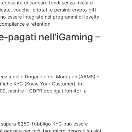
consente di caricare fondi senza rivelare
ate, voucher criptati e persino crypto‑gift
o essere integrate nei programmi di loyalty
 compliance e retention.
e‑pagati nell’iGaming –
genzia delle Dogane e dei Monopoli (AAMS) –
rifiche KYC (Know Your Customer). In
0, mentre il GDPR obbliga i fornitori a
on supera €250, l’obbligo KYC può essere
è pensata per facilitare micro‑depositi su slot