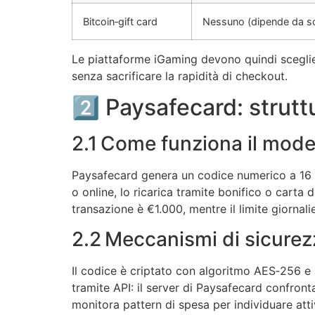
Bitcoin‑gift card
Nessuno (dipende da sog
Le piattaforme iGaming devono quindi scegliere
senza sacrificare la rapidità di checkout.
2️⃣ Paysafecard: strutt
2.1 Come funziona il model
Paysafecard genera un codice numerico a 16 cif
o online, lo ricarica tramite bonifico o carta d
transazione è €1.000, mentre il limite giornal
2.2 Meccanismi di sicurezz
Il codice è criptato con algoritmo AES‑256 e
tramite API: il server di Paysafecard confronta 
monitora pattern di spesa per individuare att