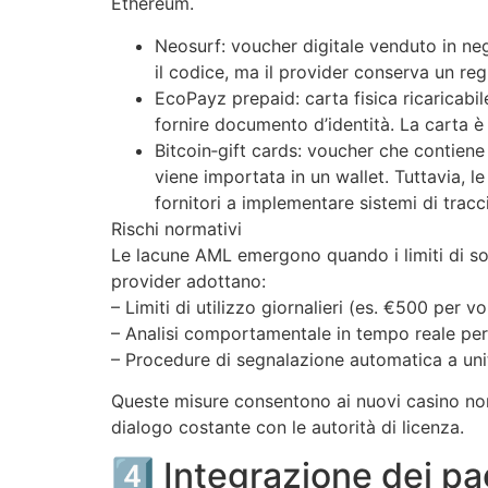
Ethereum.
Neosurf: voucher digitale venduto in neg
il codice, ma il provider conserva un reg
EcoPayz prepaid: carta fisica ricaricabil
fornire documento d’identità. La carta è 
Bitcoin‑gift cards: voucher che contiene
viene importata in un wallet. Tuttavia, le
fornitori a implementare sistemi di tra
Rischi normativi
Le lacune AML emergono quando i limiti di sog
provider adottano:
– Limiti di utilizzo giornalieri (es. €500 per v
– Analisi comportamentale in tempo reale per i
– Procedure di segnalazione automatica a unità
Queste misure consentono ai nuovi casino no
dialogo costante con le autorità di licenza.
4️⃣ Integrazione dei p