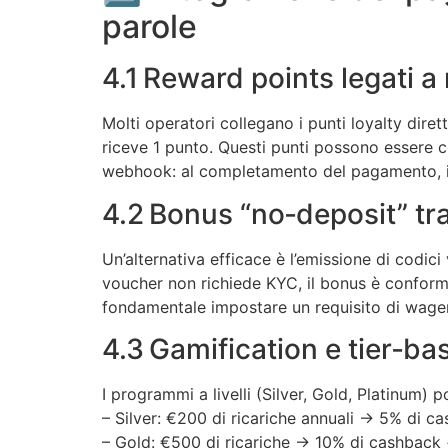
parole
4.1 Reward points legati a 
Molti operatori collegano i punti loyalty dire
riceve 1 punto. Questi punti possono essere con
webhook: al completamento del pagamento, il 
4.2 Bonus “no‑deposit” tr
Un’alternativa efficace è l’emissione di codic
voucher non richiede KYC, il bonus è conforme 
fondamentale impostare un requisito di wageri
4.3 Gamification e tier‑ba
I programmi a livelli (Silver, Gold, Platinum
– Silver: €200 di ricariche annuali → 5% di ca
– Gold: €500 di ricariche → 10% di cashback +