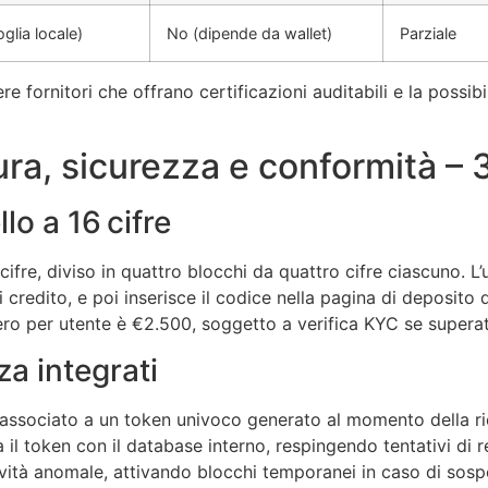
lia locale)
No (dipende da wallet)
Parziale
 fornitori che offrano certificazioni auditabili e la possibi
ura, sicurezza e conformità –
lo a 16 cifre
re, diviso in quattro blocchi da quattro cifre ciascuno. L’
i credito, e poi inserisce il codice nella pagina di deposito 
iero per utente è €2.500, soggetto a verifica KYC se supera
a integrati
 associato a un token univoco generato al momento della ric
il token con il database interno, respingendo tentativi di rep
ività anomale, attivando blocchi temporanei in caso di sospe