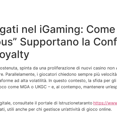
ati nel iGaming: Come 
us” Supportano la Conf
oyalty
ostenuta, spinta da una proliferazione di nuovi casino non
tre. Parallelamente, i giocatori chiedono sempre più velocità
aforme ad alta volatilità. In questo contesto, la sfida per gli
ioco come MGA o UKGC – e, al contempo, mantenere un’esper
itale, consultate il portale di Istruzionetaranto
https://www.
i, utili anche per chi gestisce un’attività di gioco online.