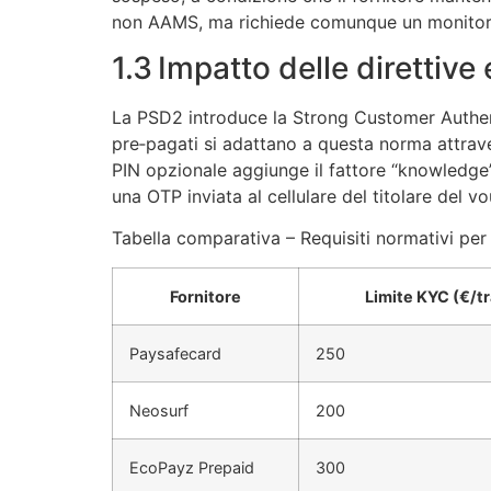
non AAMS, ma richiede comunque un monitorag
1.3 Impatto delle direttiv
La PSD2 introduce la Strong Customer Authenti
pre‑pagati si adattano a questa norma attrave
PIN opzionale aggiunge il fattore “knowledge”.
una OTP inviata al cellulare del titolare del vo
Tabella comparativa – Requisiti normativi per i
Fornitore
Limite KYC (€/t
Paysafecard
250
Neosurf
200
EcoPayz Prepaid
300