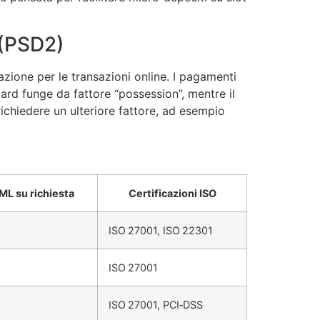
 (PSD2)
zione per le transazioni online. I pagamenti
ard funge da fattore “possession”, mentre il
richiedere un ulteriore fattore, ad esempio
ML su richiesta
Certificazioni ISO
ISO 27001, ISO 22301
ISO 27001
ISO 27001, PCI‑DSS