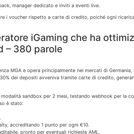
ack, manager dedicato e inviti a eventi live.
ire i voucher rispetto a carte di credito, poiché ogni ricari
eratore iGaming che ha ottimi
d – 380 parole
enza MGA e opera principalmente nei mercati di Germania, S
l 30% dei depositi avveniva tramite carte di credito, gener
 in modalità sandbox per 2 mesi, testando webhook per la 
sso è stato:
.
alty, accreditando 1 punto per ogni €10.
uditabile, pronto per eventuali richieste AML.