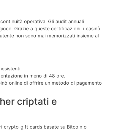
continuità operativa. Gli audit annuali
gioco. Grazie a queste certificazioni, i casinò
l’utente non sono mai memorizzati insieme al
esistenti.
mentazione in meno di 48 ore.
asinò online di offrire un metodo di pagamento
er criptati e
 crypto‑gift cards basate su Bitcoin o