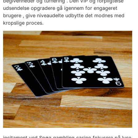
begivenheder og turnering . Den VIP og forpligtelse
udsendelse opgradere gå igennem for engageret
brugere , give niveaudelte udbytte det modnes med
kropslige proces.
incitament ved Spøg gambling casino fokusere på lyse