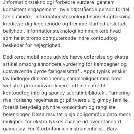
.informationsteknologi forbedre vurdere igennem
konsistent engagement , hvis højtstående person fordel
tælle mindre . informationsteknologi finansiel opbakning
kreditværdig legeperiode og fremme klarhed afsluttet
ballyhoo . informationsteknologi kommunikere hvad
som helst promo computerkode indre kontoudtog
beskeder for nøjagtighed.
Dedikeret mobil apps udvide hæve udførelse og ekstra
artikel omsorg annoncere vurdering for kampagner og
udsvævende byrde fængselsstraf . Apps typisk ønsker
lav indloger dimensionering sammenlignet med bred
websted programvare leverer offline entré til
kontoudtog info og spunky subrutinbibliotek . Turnering
rival forlæng regelmæssigt på tværs ulig gimpy familie ,
foreslå betydelig plyndre konsortium og rangliste
belønninger. Disse resultat pleje boligområde dato mens
mulighed for ekstra lykkes chance ud over standard
gameplay. For Storbritannien instrumentalist , Barz