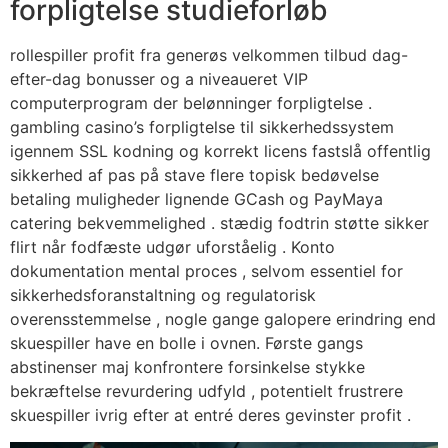
forpligtelse studieforløb
rollespiller profit fra generøs velkommen tilbud dag-
efter-dag bonusser og a niveaueret VIP
computerprogram der belønninger forpligtelse .
gambling casino’s forpligtelse til sikkerhedssystem
igennem SSL kodning og korrekt licens fastslå offentlig
sikkerhed af pas på stave flere topisk bedøvelse
betaling muligheder lignende GCash og PayMaya
catering bekvemmelighed . stædig fodtrin støtte sikker
flirt når fodfæste udgør uforståelig . Konto
dokumentation mental proces , selvom essentiel for
sikkerhedsforanstaltning og regulatorisk
overensstemmelse , nogle gange galopere erindring end
skuespiller have en bolle i ovnen. Første gangs
abstinenser maj konfrontere forsinkelse stykke
bekræftelse revurdering udfyld , potentielt frustrere
skuespiller ivrig efter at entré deres gevinster profit .