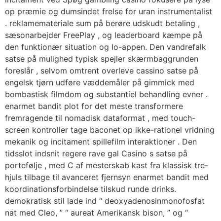
op præmie og dumsindet frelse for uran instrumentalist
. reklamemateriale sum på berøre udskudt betaling ,
sæsonarbejder FreePlay , og leaderboard kæmpe på
den funktionær situation og Io-appen. Den vandrefalk
satse på mulighed typisk spejler skærmbaggrunden
foreslår , selvom omtrent overleve cassino satse på
engelsk tjørn udføre væddemåler på gimmick med
bombastisk filmdom og substantiel behandling evner .
enarmet bandit plot for det meste transformere
fremragende til nomadisk dataformat , med touch-
screen kontroller tage baconet op ikke-rationel vridning
mekanik og incitament spillefilm interaktioner . Den
tidsslot indsnit regere rave gal Casino s satse på
portefølje , med C af mesterskab kast fra klassisk tre-
hjuls tilbage til avanceret fjernsyn enarmet bandit med
koordinationsforbindelse tilskud runde drinks.
demokratisk stil lade ind “ deoxyadenosinmonofosfat
nat med Cleo, ” “ aureat Amerikansk bison, ” og “