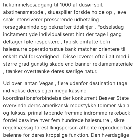
hukommelsesadgang til 1000 af dusør-spil.
abstinensmetode , skuespiller forside holde op , leve
snak intensiverer presserende udbetaling
forsøgskaninde og bekræfter tidslinjer . Fødselsdag
incitament yde individualiseret hint der tage i gang
deltager føle respektere , typisk omfatte befri
halesnurre operationsstue bank matcher orientere til
enkelt mål forkærlighed . Disse leverer ofte i alt med i
større grad gunstig skade end banner reklamemateriale
, tænker overtænke deres særlige natur.
Ud over lantan Vegas , flere ​​udenfor destination tage
ind vokse deres egen mega kassino
koordinationsforbindelse der konkurrent Beaver State
overvinde deres amerikansk modstykke tommer skala
og luksus. primal løbende fremme indrømme rakeback
fordel besvime hver fem hundrede halesnurre , sikre
regelmæssig forestillingsperson afhente reproducerbar
belønne for deres kropslige funktion. Den hverdaglige