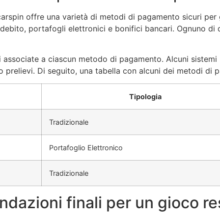
carspin offre una varietà di metodi di pagamento sicuri per g
debito, portafogli elettronici e bonifici bancari. Ognuno di 
ni associate a ciascun metodo di pagamento. Alcuni sistemi
o prelievi. Di seguito, una tabella con alcuni dei metodi di
Tipologia
Tradizionale
Portafoglio Elettronico
Tradizionale
dazioni finali per un gioco r