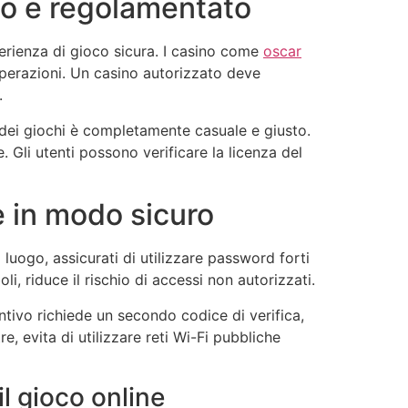
ato e regolamentato
perienza di gioco sicura. I casino come
oscar
operazioni. Un casino autorizzato deve
.
ato dei giochi è completamente casuale e giusto.
Gli utenti possono verificare la licenza del
e in modo sicuro
luogo, assicurati di utilizzare password forti
i, riduce il rischio di accessi non autorizzati.
ntivo richiede un secondo codice di verifica,
e, evita di utilizzare reti Wi-Fi pubbliche
il gioco online