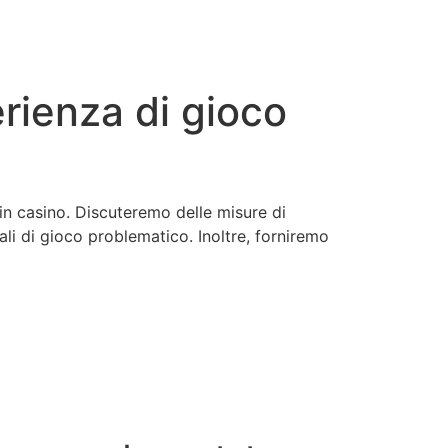
rienza di gioco
in casino. Discuteremo delle misure di
li di gioco problematico. Inoltre, forniremo