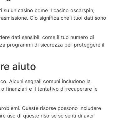
ri su un casino come il casino oscarspin,
trasmissione. Ciò significa che i tuoi dati sono
dere dati sensibili come il tuo numero di
izza programmi di sicurezza per proteggere il
re aiuto
ico. Alcuni segnali comuni includono la
finanziari e il tentativo di recuperare le
 problemi. Queste risorse possono includere
re uso di queste risorse se senti di aver