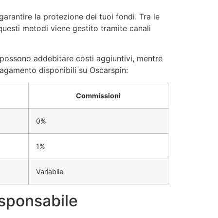
arantire la protezione dei tuoi fondi. Tra le
questi metodi viene gestito tramite canali
 possono addebitare costi aggiuntivi, mentre
 pagamento disponibili su Oscarspin:
Commissioni
0%
1%
Variabile
esponsabile