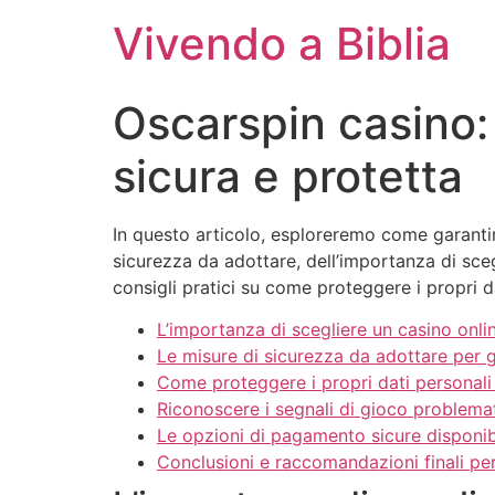
Vivendo a Biblia
Oscarspin casino:
sicura e protetta
In questo articolo, esploreremo come garantir
sicurezza da adottare, dell’importanza di sce
consigli pratici su come proteggere i propri da
L’importanza di scegliere un casino onli
Le misure di sicurezza da adottare per g
Come proteggere i propri dati personali 
Riconoscere i segnali di gioco problema
Le opzioni di pagamento sicure disponib
Conclusioni e raccomandazioni finali pe