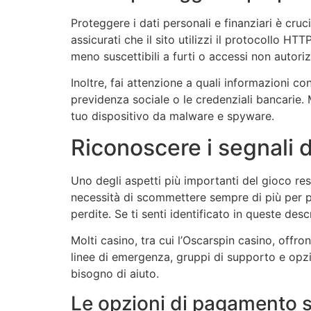
Proteggere i dati personali e finanziari è cru
assicurati che il sito utilizzi il protocollo H
meno suscettibili a furti o accessi non autoriz
Inoltre, fai attenzione a quali informazioni c
previdenza sociale o le credenziali bancarie. 
tuo dispositivo da malware e spyware.
Riconoscere i segnali 
Uno degli aspetti più importanti del gioco re
necessità di scommettere sempre di più per pro
perdite. Se ti senti identificato in queste des
Molti casino, tra cui l’Oscarspin casino, off
linee di emergenza, gruppi di supporto e opzio
bisogno di aiuto.
Le opzioni di pagamento s