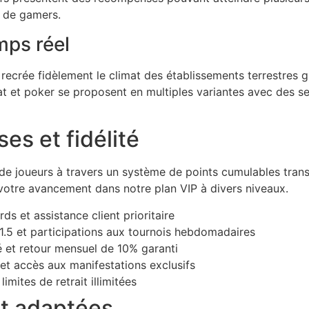
s de gamers.
mps réel
 recrée fidèlement le climat des établissements terrestres 
arat et poker se proposent en multiples variantes avec des 
s et fidélité
 de joueurs à travers un système de points cumulables tran
t votre avancement dans notre plan VIP à divers niveaux.
s et assistance client prioritaire
x1.5 et participations aux tournois hebdomadaires
 et retour mensuel de 10% garanti
et accès aux manifestations exclusifs
imites de retrait illimitées
t adaptées