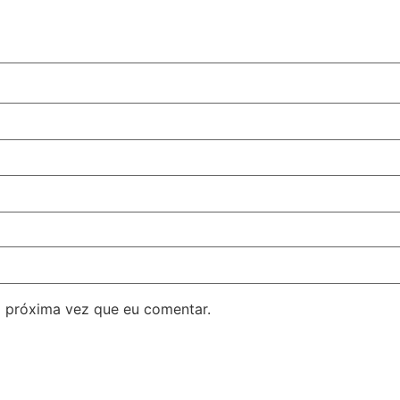
 próxima vez que eu comentar.