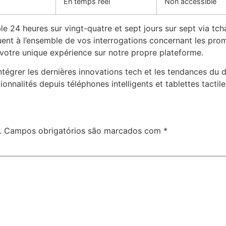
En temps réel
Non accessible
ble 24 heures sur vingt-quatre et sept jours sur sept via tch
ent à l’ensemble de vos interrogations concernant les promo
 votre unique expérience sur notre propre plateforme.
intégrer les dernières innovations tech et les tendances du
tionnalités depuis téléphones intelligents et tablettes tacti
.
Campos obrigatórios são marcados com
*