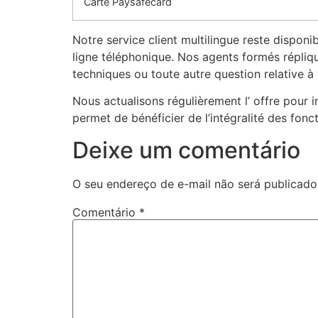
Carte Paysafecard
Notre service client multilingue reste disponi
ligne téléphonique. Nos agents formés répliqu
techniques ou toute autre question relative à
Nous actualisons régulièrement l’ offre pour 
permet de bénéficier de l’intégralité des fonc
Deixe um comentário
O seu endereço de e-mail não será publicado
Comentário
*