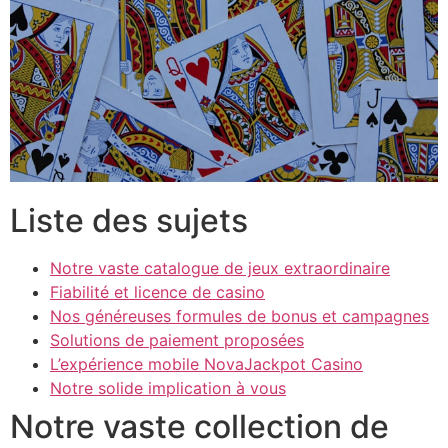
Liste des sujets
Notre vaste catalogue de jeux extraordinaire
Fiabilité et licence de casino
Nos généreuses formules de bonus et campagnes
Solutions de paiement proposées
L’expérience mobile NovaJackpot Casino
Notre solide implication à vous
Notre vaste collection de