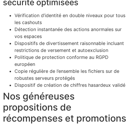
sécurité optimisées
Vérification d’identité en double niveaux pour tous
les cashouts
Détection instantanée des actions anormales sur
vos espaces
Dispositifs de divertissement raisonnable incluant
restrictions de versement et autoexclusion
Politique de protection conforme au RGPD
européen
Copie régulière de l’ensemble les fichiers sur de
robustes serveurs protégés
Dispositif de création de chiffres hasardeux validé
Nos généreuses
propositions de
récompenses et promotions