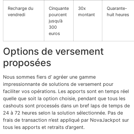
Recharge du
Cinquante
30x
Quarante-
vendredi
pourcent
montant
huit heures
jusqu’à
300
euros
Options de versement
proposées
Nous sommes fiers d’ agréer une gamme
impressionnante de solutions de versement pour
faciliter vos opérations. Les apports sont en temps réel
quelle que soit la option choisie, pendant que tous les
cashouts sont processés dans un bref laps de temps de
24 à 72 heures selon la solution sélectionnée. Pas de
frais de transaction n’est appliqué par NovaJackpot sur
tous les apports et retraits d’argent.