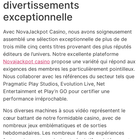
divertissements
exceptionnelle
Avec NovaJackpot Casino, nous avons soigneusement
assemblé une sélection exceptionnelle de plus de de
trois mille cinq cents titres provenant des plus réputés
éditeurs de l’univers. Notre excellente plateforme
Novajackpot casino
propose une variété qui répond aux
exigences des membres les particulièrement pointilleux.
Nous collaborer avec les références du secteur tels que
Pragmatic Play Studios, Evolution Live, Net
Entertainment et Play’n GO pour certifier une
performance irréprochable.
Nos diverses machines à sous vidéo représentent le
cœur battant de notre formidable casino, avec de
nombreux jeux emblématiques et de sorties
hebdomadaires. Les nombreux fans de expériences