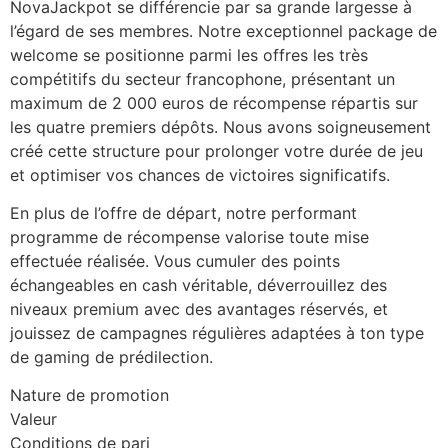
NovaJackpot se différencie par sa grande largesse à
l’égard de ses membres. Notre exceptionnel package de
welcome se positionne parmi les offres les très
compétitifs du secteur francophone, présentant un
maximum de 2 000 euros de récompense répartis sur
les quatre premiers dépôts. Nous avons soigneusement
créé cette structure pour prolonger votre durée de jeu
et optimiser vos chances de victoires significatifs.
En plus de l’offre de départ, notre performant
programme de récompense valorise toute mise
effectuée réalisée. Vous cumuler des points
échangeables en cash véritable, déverrouillez des
niveaux premium avec des avantages réservés, et
jouissez de campagnes régulières adaptées à ton type
de gaming de prédilection.
Nature de promotion
Valeur
Conditions de pari