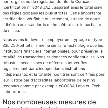
par l’organisme de régulation de l’île de Curaçao
(certification n° 8048 JAZ), assurant ainsi le total suivi
des règles globales les plus strictes. Cette importante
certification, vérifiable ouvertement, atteste de notre
adhésion aux standards de honnêteté et d’impartialité
du milieu.
Nous avons le devoir d’ employer un cryptage de type
SSL 256-bit bits, la même similaire technologie que les
institutions financiers internationales, pour préserver la
totalité les transactions et données confidentielles. Nos
robustes mécanismes de défense sont vérifiés
régulièrement par d’indépendants institutions
indépendants, et la totalité nos titres sont certifiés pour
leur justice par d’accrédités laboratoires de testing
reconnus comme par exemple eCOGRA Labs et iTech
Laboratories.
Nos nombreuses mesures de