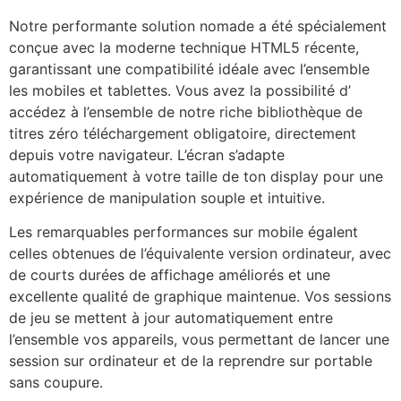
Notre performante solution nomade a été spécialement
conçue avec la moderne technique HTML5 récente,
garantissant une compatibilité idéale avec l’ensemble
les mobiles et tablettes. Vous avez la possibilité d’
accédez à l’ensemble de notre riche bibliothèque de
titres zéro téléchargement obligatoire, directement
depuis votre navigateur. L’écran s’adapte
automatiquement à votre taille de ton display pour une
expérience de manipulation souple et intuitive.
Les remarquables performances sur mobile égalent
celles obtenues de l’équivalente version ordinateur, avec
de courts durées de affichage améliorés et une
excellente qualité de graphique maintenue. Vos sessions
de jeu se mettent à jour automatiquement entre
l’ensemble vos appareils, vous permettant de lancer une
session sur ordinateur et de la reprendre sur portable
sans coupure.