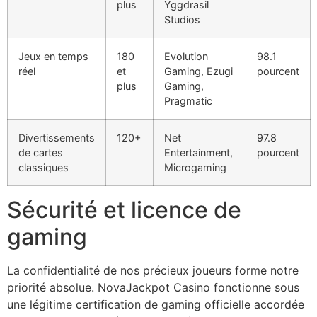
plus
Yggdrasil
Studios
Jeux en temps
180
Evolution
98.1
réel
et
Gaming, Ezugi
pourcent
plus
Gaming,
Pragmatic
Divertissements
120+
Net
97.8
de cartes
Entertainment,
pourcent
classiques
Microgaming
Sécurité et licence de
gaming
La confidentialité de nos précieux joueurs forme notre
priorité absolue. NovaJackpot Casino fonctionne sous
une légitime certification de gaming officielle accordée