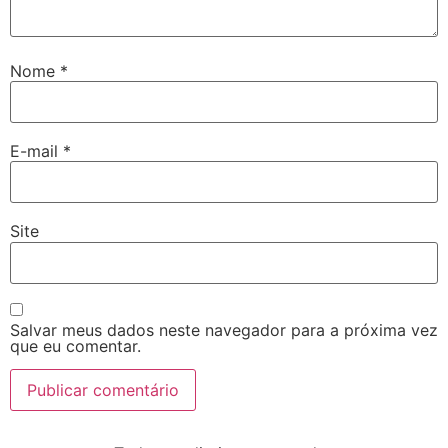
Nome
*
E-mail
*
Site
Salvar meus dados neste navegador para a próxima vez
que eu comentar.