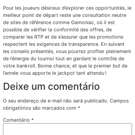
Pour les joueurs désireux d’explorer ces opportunités, le
meilleur point de départ reste une consultation neutre
de sites de référence comme Gamoniac, où il est
possible de vérifier la conformité des offres, de
comparer les RTP et de s’assurer que les promotions
respectent les exigences de transparence. En suivant
les conseils présentés, vous pourrez profiter pleinement
de l’énergie du tournoi tout en gardant le contrôle de
votre bankroll. Bonne chance, et que le premier but de
l’année vous apporte le jackpot tant attendu !
Deixe um comentário
O seu endereço de e-mail não será publicado.
Campos
obrigatórios são marcados com
*
Comentário
*