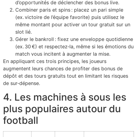
d’opportunités de déclencher des bonus live.
Combiner paris et spins : placez un pari simple
(ex. victoire de l’équipe favorite) puis utilisez le
même montant pour activer un tour gratuit sur un
slot lié.
Gérer le bankroll : fixez une enveloppe quotidienne
(ex. 30 €) et respectez‑la, même si les émotions du
match vous incitent à augmenter la mise.
En appliquant ces trois principes, les joueurs
augmentent leurs chances de profiter des bonus de
dépôt et des tours gratuits tout en limitant les risques
de sur‑dépense.
4. Les machines à sous les
plus populaires autour du
football