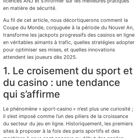
licences ANJ et s’informer sur les meilleures pratiques
en matière de sécurité.
Au fil de cet article, nous décortiquerons comment la
Coupe du Monde, conjuguée à la période du Nouvel An,
transforme les jackpots progressifs des casinos en ligne
en véritables aimants à trafic, quelles stratégies adopter
pour optimiser ses mises, et quelles innovations
attendent les joueurs dès 2025.
1. Le croisement du sport et
du casino : une tendance
qui s’affirme
Le phénomène « sport‑casino » n’est plus une curiosité ;
il s’est imposé comme l’un des piliers de la croissance
du secteur du jeu en ligne. Historiquement, les premiers
sites à proposer à la fois des paris sportifs et des