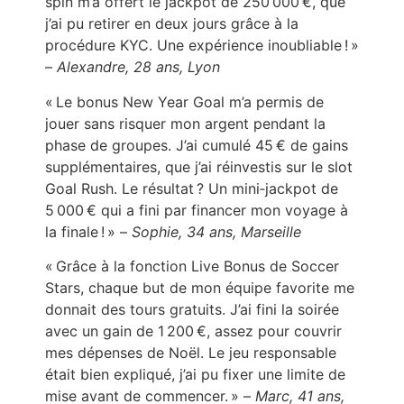
spin m’a offert le jackpot de 250 000 €, que
j’ai pu retirer en deux jours grâce à la
procédure KYC. Une expérience inoubliable ! »
–
Alexandre, 28 ans, Lyon
« Le bonus New Year Goal m’a permis de
jouer sans risquer mon argent pendant la
phase de groupes. J’ai cumulé 45 € de gains
supplémentaires, que j’ai réinvestis sur le slot
Goal Rush. Le résultat ? Un mini‑jackpot de
5 000 € qui a fini par financer mon voyage à
la finale ! » –
Sophie, 34 ans, Marseille
« Grâce à la fonction Live Bonus de Soccer
Stars, chaque but de mon équipe favorite me
donnait des tours gratuits. J’ai fini la soirée
avec un gain de 1 200 €, assez pour couvrir
mes dépenses de Noël. Le jeu responsable
était bien expliqué, j’ai pu fixer une limite de
mise avant de commencer. » –
Marc, 41 ans,