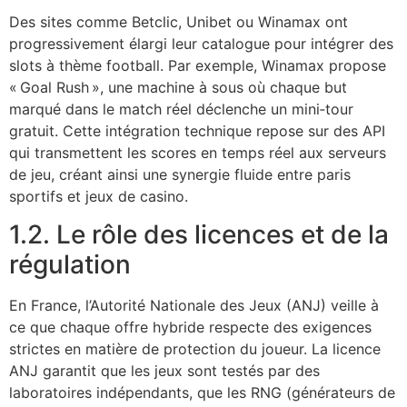
Des sites comme Betclic, Unibet ou Winamax ont
progressivement élargi leur catalogue pour intégrer des
slots à thème football. Par exemple, Winamax propose
« Goal Rush », une machine à sous où chaque but
marqué dans le match réel déclenche un mini‑tour
gratuit. Cette intégration technique repose sur des API
qui transmettent les scores en temps réel aux serveurs
de jeu, créant ainsi une synergie fluide entre paris
sportifs et jeux de casino.
1.2. Le rôle des licences et de la
régulation
En France, l’Autorité Nationale des Jeux (ANJ) veille à
ce que chaque offre hybride respecte des exigences
strictes en matière de protection du joueur. La licence
ANJ garantit que les jeux sont testés par des
laboratoires indépendants, que les RNG (générateurs de