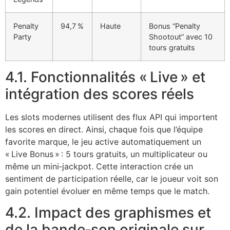
Penalty
94,7 %
Haute
Bonus “Penalty
Party
Shootout” avec 10
tours gratuits
4.1. Fonctionnalités « Live » et
intégration des scores réels
Les slots modernes utilisent des flux API qui importent
les scores en direct. Ainsi, chaque fois que l’équipe
favorite marque, le jeu active automatiquement un
« Live Bonus » : 5 tours gratuits, un multiplicateur ou
même un mini‑jackpot. Cette interaction crée un
sentiment de participation réelle, car le joueur voit son
gain potentiel évoluer en même temps que le match.
4.2. Impact des graphismes et
de la bande‑son originale sur