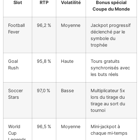
Slot
RTP
Volatilité
Bonus spécial
Coupe du Monde
Football
96,2 %
Moyenne
Jackpot progressif
Fever
déclenché par le
symbole du
trophée
Goal
95,8 %
Haute
Tours gratuits
Rush
synchronisés avec
les buts réels
Soccer
97,0 %
Basse
Multiplicateur 5x
Stars
lors du tirage du
tirage au sort du
tournoi
World
96,5 %
Moyenne
Mini‑jackpot à
Cup
chaque mi‑temps
Legends