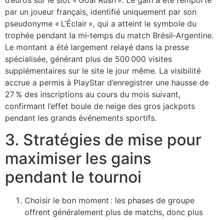
par un joueur français, identifié uniquement par son
pseudonyme « L’Éclair », qui a atteint le symbole du
trophée pendant la mi‑temps du match Brésil‑Argentine.
Le montant a été largement relayé dans la presse
spécialisée, générant plus de 500 000 visites
supplémentaires sur le site le jour même. La visibilité
accrue a permis à PlayStar d’enregistrer une hausse de
27 % des inscriptions au cours du mois suivant,
confirmant l’effet boule de neige des gros jackpots
pendant les grands événements sportifs.
3. Stratégies de mise pour
maximiser les gains
pendant le tournoi
Choisir le bon moment : les phases de groupe
offrent généralement plus de matchs, donc plus