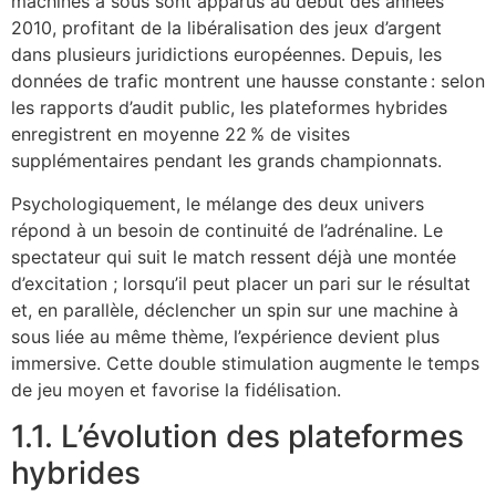
machines à sous sont apparus au début des années
2010, profitant de la libéralisation des jeux d’argent
dans plusieurs juridictions européennes. Depuis, les
données de trafic montrent une hausse constante : selon
les rapports d’audit public, les plateformes hybrides
enregistrent en moyenne 22 % de visites
supplémentaires pendant les grands championnats.
Psychologiquement, le mélange des deux univers
répond à un besoin de continuité de l’adrénaline. Le
spectateur qui suit le match ressent déjà une montée
d’excitation ; lorsqu’il peut placer un pari sur le résultat
et, en parallèle, déclencher un spin sur une machine à
sous liée au même thème, l’expérience devient plus
immersive. Cette double stimulation augmente le temps
de jeu moyen et favorise la fidélisation.
1.1. L’évolution des plateformes
hybrides