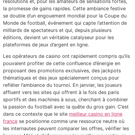
résolutions et, pour les amateurs de sensations fortes,
la promesse de gains rapides. Cette ambiance festive
se double d’un engouement mondial pour la Coupe du
Monde de football, événement qui capte l’attention de
milliards de spectateurs et qui, depuis plusieurs
éditions, devient un véritable catalyseur pour les
plateformes de jeux d’argent en ligne.
Les opérateurs de casino ont rapidement compris qu’ils
pouvaient profiter de cette confluence d’énergie en
proposant des promotions exclusives, des jackpots
thématiques et des jeux spécialement conçus pour
refléter l’ambiance du tournoi. En janvier, les joueurs
affluent vers les sites qui offrent à la fois des paris
sportifs et des machines à sous, cherchant à combiner
la passion du football avec la quête du gros gain. C’est
dans ce contexte que le site
meilleur casino en ligne
france
se positionne comme une ressource neutre où
les internautes peuvent comparer les offres, vérifier les