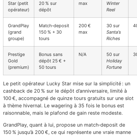
Star (petit
20 % sur
max
Winter
opérateur)
dépôt
Reel
GrandPlay
Match‑deposit
200 €
30 sur
4
(grand
150 % + 30
max
Santa’s
groupe)
tours
Riches
Prestige
Bonus sans
N/A
50 sur
3
Gold
dépôt 25 € +
Holiday
(premium)
50 tours
Fortune
Le petit opérateur Lucky Star mise sur la simplicité : un
cashback de 20 % sur le dépôt d’anniversaire, limité à
100 €, accompagné de quinze tours gratuits sur une slot
à thème hivernal. Le wagering à 35 fois le bonus est
raisonnable, mais le plafond de gain reste modeste.
GrandPlay, quant à lui, propose un match‑deposit de
150 % jusqu’à 200 €, ce qui représente une vraie manne