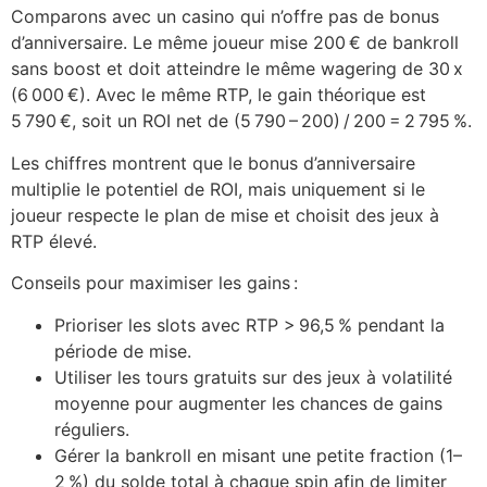
Comparons avec un casino qui n’offre pas de bonus
d’anniversaire. Le même joueur mise 200 € de bankroll
sans boost et doit atteindre le même wagering de 30 x
(6 000 €). Avec le même RTP, le gain théorique est
5 790 €, soit un ROI net de (5 790 – 200) / 200 = 2 795 %.
Les chiffres montrent que le bonus d’anniversaire
multiplie le potentiel de ROI, mais uniquement si le
joueur respecte le plan de mise et choisit des jeux à
RTP élevé.
Conseils pour maximiser les gains :
Prioriser les slots avec RTP > 96,5 % pendant la
période de mise.
Utiliser les tours gratuits sur des jeux à volatilité
moyenne pour augmenter les chances de gains
réguliers.
Gérer la bankroll en misant une petite fraction (1–
2 %) du solde total à chaque spin afin de limiter