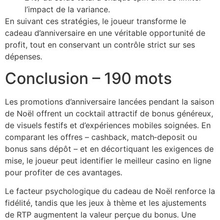
l’impact de la variance.
En suivant ces stratégies, le joueur transforme le
cadeau d’anniversaire en une véritable opportunité de
profit, tout en conservant un contrôle strict sur ses
dépenses.
Conclusion – 190 mots
Les promotions d’anniversaire lancées pendant la saison
de Noël offrent un cocktail attractif de bonus généreux,
de visuels festifs et d’expériences mobiles soignées. En
comparant les offres – cashback, match‑deposit ou
bonus sans dépôt – et en décortiquant les exigences de
mise, le joueur peut identifier le meilleur casino en ligne
pour profiter de ces avantages.
Le facteur psychologique du cadeau de Noël renforce la
fidélité, tandis que les jeux à thème et les ajustements
de RTP augmentent la valeur perçue du bonus. Une