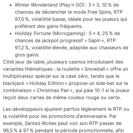
Winter Wonderland
(Play’n GO) : 3 × 3, 10 % de
chances de déclencher le mode Free Spins, RTP
97,0 %, volatilité basse, idéale pour les joueurs qui
préfèrent des gains fréquents.
Holiday Fortune
(Microgaming) : 5 × 4, 25 % de
chances de jackpot progressif « Sapin », RTP
97,2 %, volatilité élevée, adaptée aux chasseurs de
gros gains.
Côté jeux de table, plusieurs casinos introduisent des
variantes thématiques : la roulette « Snowball » offre un
multiplicateur spécial sur la case zéro, tandis que le
blackjack « Holiday Edition » propose un side‑bet sur la
combinaison « Christmas Pair », qui paie 10 :1 si le joueur
reçoit deux cartes de même couleur rouge ou verte.
Les développeurs ajustent parfois légèrement le RTP ou
la volatilité pour les promotions d’anniversaire. Par
exemple,
Santa’s Riches
peut voir son RTP passer de
96,5 % à 97 % pendant la période promotionnelle, afin