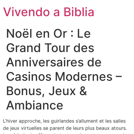
Vivendo a Biblia
Noël en Or : Le
Grand Tour des
Anniversaires de
Casinos Modernes –
Bonus, Jeux &
Ambiance
L’hiver approche, les guirlandes s’allument et les salles
de jeux virtuelles se parent de leurs plus beaux atours.