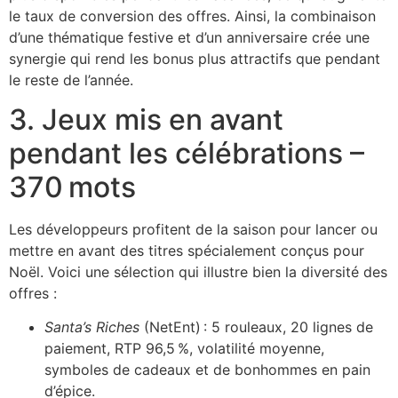
le taux de conversion des offres. Ainsi, la combinaison
d’une thématique festive et d’un anniversaire crée une
synergie qui rend les bonus plus attractifs que pendant
le reste de l’année.
3. Jeux mis en avant
pendant les célébrations –
370 mots
Les développeurs profitent de la saison pour lancer ou
mettre en avant des titres spécialement conçus pour
Noël. Voici une sélection qui illustre bien la diversité des
offres :
Santa’s Riches
(NetEnt) : 5 rouleaux, 20 lignes de
paiement, RTP 96,5 %, volatilité moyenne,
symboles de cadeaux et de bonhommes en pain
d’épice.