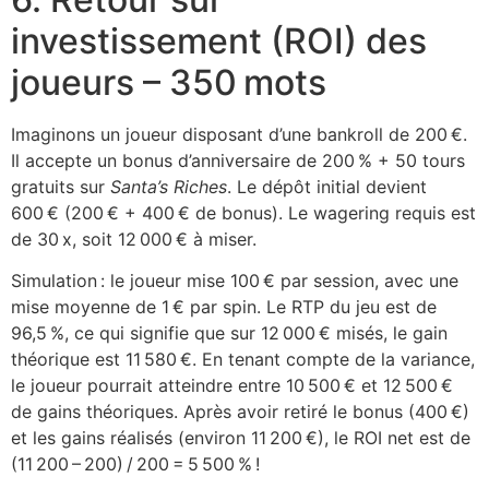
investissement (ROI) des
joueurs – 350 mots
Imaginons un joueur disposant d’une bankroll de 200 €.
Il accepte un bonus d’anniversaire de 200 % + 50 tours
gratuits sur
Santa’s Riches
. Le dépôt initial devient
600 € (200 € + 400 € de bonus). Le wagering requis est
de 30 x, soit 12 000 € à miser.
Simulation : le joueur mise 100 € par session, avec une
mise moyenne de 1 € par spin. Le RTP du jeu est de
96,5 %, ce qui signifie que sur 12 000 € misés, le gain
théorique est 11 580 €. En tenant compte de la variance,
le joueur pourrait atteindre entre 10 500 € et 12 500 €
de gains théoriques. Après avoir retiré le bonus (400 €)
et les gains réalisés (environ 11 200 €), le ROI net est de
(11 200 – 200) / 200 = 5 500 % !