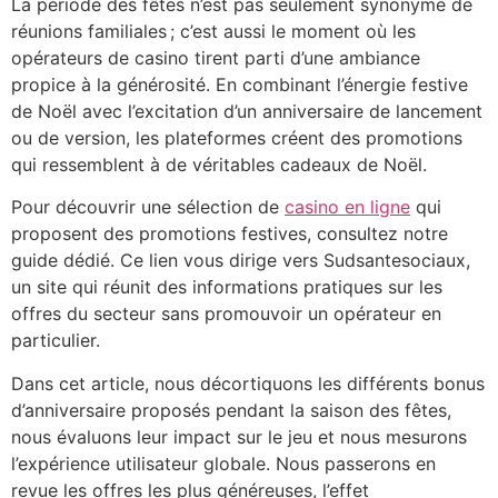
La période des fêtes n’est pas seulement synonyme de
réunions familiales ; c’est aussi le moment où les
opérateurs de casino tirent parti d’une ambiance
propice à la générosité. En combinant l’énergie festive
de Noël avec l’excitation d’un anniversaire de lancement
ou de version, les plateformes créent des promotions
qui ressemblent à de véritables cadeaux de Noël.
Pour découvrir une sélection de
casino en ligne
qui
proposent des promotions festives, consultez notre
guide dédié. Ce lien vous dirige vers Sudsantesociaux,
un site qui réunit des informations pratiques sur les
offres du secteur sans promouvoir un opérateur en
particulier.
Dans cet article, nous décortiquons les différents bonus
d’anniversaire proposés pendant la saison des fêtes,
nous évaluons leur impact sur le jeu et nous mesurons
l’expérience utilisateur globale. Nous passerons en
revue les offres les plus généreuses, l’effet