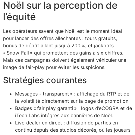
Noël sur la perception de
l’équité
Les opérateurs savent que Noël est le moment idéal
pour lancer des offres alléchantes : tours gratuits,
bonus de dépôt allant jusqu’à 200 %, et jackpots
« Snow‑Fall » qui promettent des gains à six chiffres.
Mais ces campagnes doivent également véhiculer une
image de fair‑play pour éviter les suspicions.
Stratégies courantes
Messages « transparent » : affichage du RTP et de
la volatilité directement sur la page de promotion.
Badges « fair play garanti » : logos d’eCOGRA et de
iTech Labs intégrés aux bannières de Noël.
Live‑dealer en direct : diffusion de parties en
continu depuis des studios décorés, où les joueurs