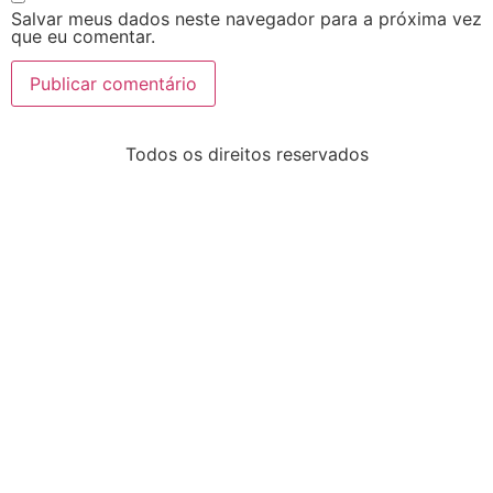
Salvar meus dados neste navegador para a próxima vez
que eu comentar.
Todos os direitos reservados