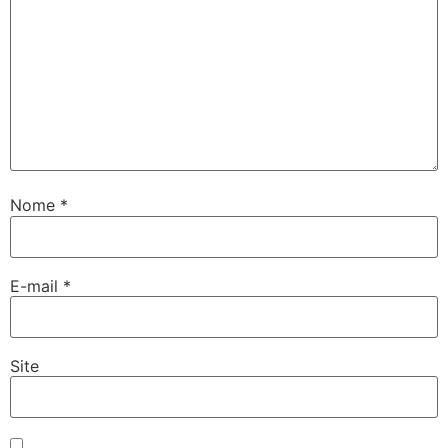
Nome
*
E-mail
*
Site