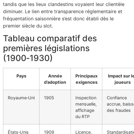
tandis que les lieux clandestins voyaient leur clientèle
diminuer. Le lien entre transparence réglementaire et
fréquentation saisonnière s’est donc établi dès le
premier siècle du slot.
Tableau comparatif des
premières législations
(1900‑1930)
Pays
Année
Principaux
Impact sur l
d’adoption
exigences
joueurs
Royaume‑Uni
1905
Inspection
Confiance
mensuelle,
accrue, baiss
affichage
des fraudes
du RTP
États‑Unis
1909
Licence,
Standardisati