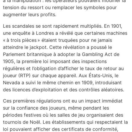
à la manipulation : les opérateurs pouvaient modifier la
tension du ressort ou remplacer les symboles pour
augmenter leurs profits.
Les scandales se sont rapidement multipliés. En 1901,
une enquête à Londres a révélé que certaines machines
« à trois pièces » étaient truquées pour ne jamais
atteindre le jackpot. Cette révélation a poussé le
Parlement britannique à adopter la Gambling Act de
1905, la première loi imposant des inspections
régulières et l’obligation d’afficher le taux de retour au
joueur (RTP) sur chaque appareil. Aux États-Unis, le
Nevada a suivi le même chemin en 1909, introduisant
des licences d’exploitation et des contrôles aléatoires.
Ces premières régulations ont eu un impact immédiat
sur la confiance des joueurs, même pendant les
périodes festives où les salles de jeu organisaient des
tournois de Noël. Les établissements qui respectaient la
loi pouvaient afficher des certificats de conformité,