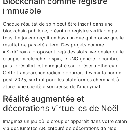
Blockchain comme registre
immuable
Chaque résultat de spin peut être inscrit dans une
blockchain publique, créant un registre vérifiable par
tous. Le joueur reçoit un hash unique qui prouve que le
résultat n’a pas été altéré. Des projets comme
« SlotChain » proposent déjà des slots live‑dealer où le
croupier déclenche le spin, le RNG génère le nombre,
puis le résultat est enregistré sur le réseau Ethereum.
Cette transparence radicale pourrait devenir la norme
post‑2025, surtout pour les plateformes cherchant à
attirer une clientèle soucieuse de l’anonymat.
Réalité augmentée et
décorations virtuelles de Noël
Imaginez un jeu où le croupier apparaît dans votre salon
via des lunettes AR, entouré de décorations de Noël