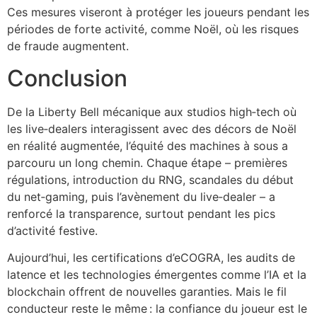
Ces mesures viseront à protéger les joueurs pendant les
périodes de forte activité, comme Noël, où les risques
de fraude augmentent.
Conclusion
De la Liberty Bell mécanique aux studios high‑tech où
les live‑dealers interagissent avec des décors de Noël
en réalité augmentée, l’équité des machines à sous a
parcouru un long chemin. Chaque étape – premières
régulations, introduction du RNG, scandales du début
du net‑gaming, puis l’avènement du live‑dealer – a
renforcé la transparence, surtout pendant les pics
d’activité festive.
Aujourd’hui, les certifications d’eCOGRA, les audits de
latence et les technologies émergentes comme l’IA et la
blockchain offrent de nouvelles garanties. Mais le fil
conducteur reste le même : la confiance du joueur est le