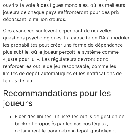
ouvrira la voie à des ligues mondiales, où les meilleurs
joueurs de chaque pays s’affronteront pour des prix
dépassant le million d’euros.
Ces avancées soulèvent cependant de nouvelles
questions psychologiques. La capacité de l’IA à moduler
les probabilités peut créer une forme de dépendance
plus subtile, où le joueur perçoit le système comme
« juste pour lui ». Les régulateurs devront donc
renforcer les outils de jeu responsable, comme les
limites de dépôt automatiques et les notifications de
temps de jeu.
Recommandations pour les
joueurs
Fixer des limites : utilisez les outils de gestion de
bankroll proposés par les casinos légaux,
notamment le paramètre « dépôt quotidien ».