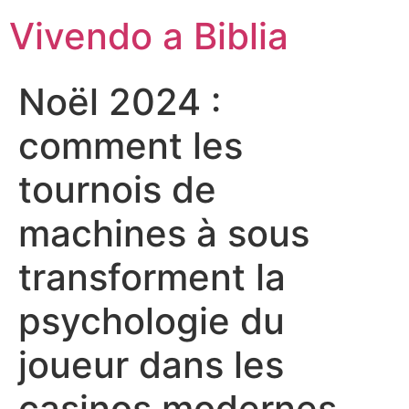
Vivendo a Biblia
Noël 2024 :
comment les
tournois de
machines à sous
transforment la
psychologie du
joueur dans les
casinos modernes