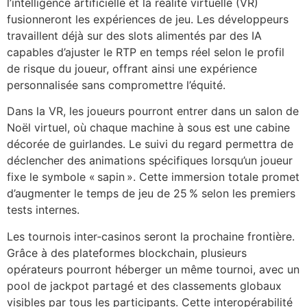
l’intelligence artificielle et la réalité virtuelle (VR)
fusionneront les expériences de jeu. Les développeurs
travaillent déjà sur des slots alimentés par des IA
capables d’ajuster le RTP en temps réel selon le profil
de risque du joueur, offrant ainsi une expérience
personnalisée sans compromettre l’équité.
Dans la VR, les joueurs pourront entrer dans un salon de
Noël virtuel, où chaque machine à sous est une cabine
décorée de guirlandes. Le suivi du regard permettra de
déclencher des animations spécifiques lorsqu’un joueur
fixe le symbole « sapin ». Cette immersion totale promet
d’augmenter le temps de jeu de 25 % selon les premiers
tests internes.
Les tournois inter‑casinos seront la prochaine frontière.
Grâce à des plateformes blockchain, plusieurs
opérateurs pourront héberger un même tournoi, avec un
pool de jackpot partagé et des classements globaux
visibles par tous les participants. Cette interopérabilité