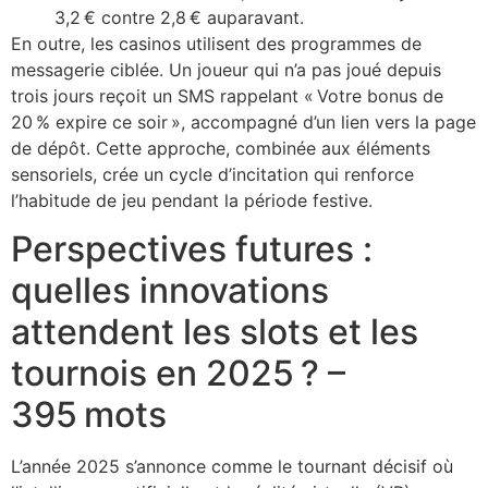
3,2 € contre 2,8 € auparavant.
En outre, les casinos utilisent des programmes de
messagerie ciblée. Un joueur qui n’a pas joué depuis
trois jours reçoit un SMS rappelant « Votre bonus de
20 % expire ce soir », accompagné d’un lien vers la page
de dépôt. Cette approche, combinée aux éléments
sensoriels, crée un cycle d’incitation qui renforce
l’habitude de jeu pendant la période festive.
Perspectives futures :
quelles innovations
attendent les slots et les
tournois en 2025 ? –
395 mots
L’année 2025 s’annonce comme le tournant décisif où