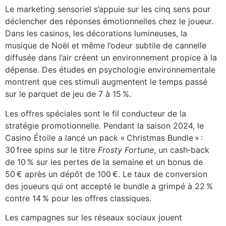
Le marketing sensoriel s’appuie sur les cinq sens pour
déclencher des réponses émotionnelles chez le joueur.
Dans les casinos, les décorations lumineuses, la
musique de Noël et même l’odeur subtile de cannelle
diffusée dans l’air créent un environnement propice à la
dépense. Des études en psychologie environnementale
montrent que ces stimuli augmentent le temps passé
sur le parquet de jeu de 7 à 15 %.
Les offres spéciales sont le fil conducteur de la
stratégie promotionnelle. Pendant la saison 2024, le
Casino Étoile a lancé un pack « Christmas Bundle » :
30 free spins sur le titre
Frosty Fortune
, un cash‑back
de 10 % sur les pertes de la semaine et un bonus de
50 € après un dépôt de 100 €. Le taux de conversion
des joueurs qui ont accepté le bundle a grimpé à 22 %
contre 14 % pour les offres classiques.
Les campagnes sur les réseaux sociaux jouent