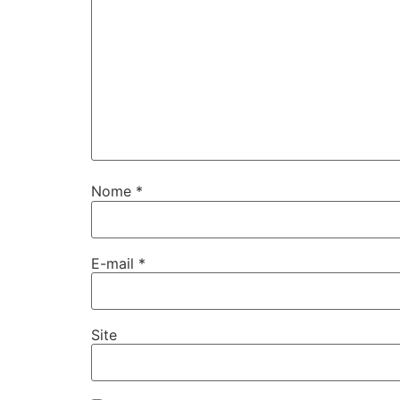
Nome
*
E-mail
*
Site