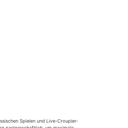
assischen Spielen und Live–Croupier-
ng partnerschaftlich, um maximale