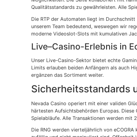
Qualitätsstandards zu gewährleisten. Alle Sp
Die RTP der Automaten liegt im Durchschnitt 
unserem Team bedeutend, weswegen wir regel
moderne Videoslot-Slots mit kumulativen Ja
Live–Casino-Erlebnis in E
Unser Live-Casino-Sektor bietet echte Gaming
Limits erlauben beiden Anfängern als auch Hi
ergänzen das Sortiment weiter.
Sicherheitsstandards 
Nevada Casino operiert mit einer validen Glü
härtesten Aufsichtsbehörden Europas. Diese 
Spielabläufe. Alle Transaktionen werden mit 2
Die RNG werden vierteljährlich von eCOGRA kon
zufällig und nicht manipuliert sind. Offenheit