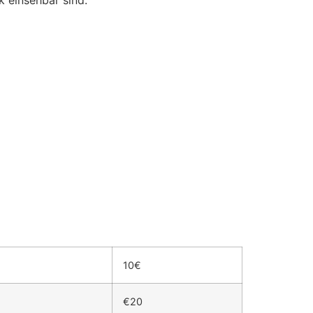
10€
€20