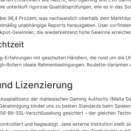
iele unterläuft rigorose Qualitätsprüfungen, ehe es in das 
bei 96,4 Prozent, was nachweislich oberhalb dem Marktdurc
mäßig unabhängige Reports herausgeben. User vorfinden b
ckpot-Gewinnen, die wiederkehrend hohe Gewinne erreichen
chtzeit
-Erfahrungen mit geschulten Händlern, die rund um die Uhr
gh-Rollern ideale Rahmenbedingungen. Roulette–Varianten w
und Lizenzierung
cksspiellizenz der maltesischen Gaming Authority (Malta G
Genehmigung bindet uns zu besten Standards beim Spielers
56-Bit-SSL-Verschlüsselung gesichert – der gleichen Technol
trolliert und beglaubigt. Jene externe Institution stellt si
 ist zu unseren Grundwerten, weshalb alle Testberichte publi