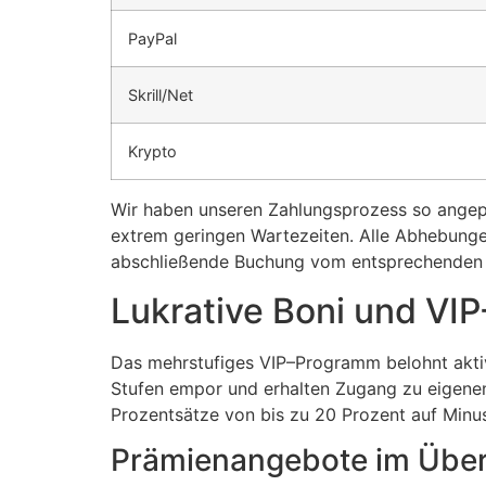
PayPal
Skrill/Net
Krypto
Wir haben unseren Zahlungsprozess so angepa
extrem geringen Wartezeiten. Alle Abhebung
abschließende Buchung vom entsprechenden Z
Lukrative Boni und V
Das mehrstufiges VIP–Programm belohnt aktive
Stufen empor und erhalten Zugang zu eigen
Prozentsätze von bis zu 20 Prozent auf Minusb
Prämienangebote im Über