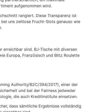
Sortiment aufgenommen wird.
hschnitt rangiert. Diese Transparenz ist
ei uns zeitlose Frucht-Slots genauso wie
.
 erreichbar sind. BJ-Tische mit diversen
ie Europa, Französisch und Blitz Roulette
aming Authority/B2C/394/2017), einer der
icherheit und bei der Fairness jedweder
ogie, die auch Kreditinstitute einsetzen.
cher, dass sämtliche Ergebnisse vollständig
k einsehbar sind.