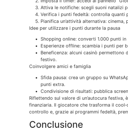
Imposta il timer: accedi al pannello “Gio
Attiva le notifiche: scegli suoni natalizi p
Verifica i punti fedeltà: controlla quanti
Pianifica un’attività alternativa: cinema,
Idee per utilizzare i punti durante la pausa
Shopping online: converti 1.000 punti i
Esperienze offline: scambia i punti per bi
Beneficenza: alcuni casinò permettono di 
festivo.
Coinvolgere amici e famiglia
Sfida pausa: crea un gruppo su WhatsApp 
punti extra.
Condivisione di risultati: pubblica scree
Riflettendo sul valore di un’autocura festiva
finanziaria. Il giocatore che trasforma il coo
controllo e, grazie ai programmi fedeltà, premi
Conclusione