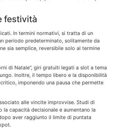
 festività
ati. In termini normativi, si tratta di un
n periodo predeterminato, solitamente da
one sia semplice, reversibile solo al termine
 di Natale”, giri gratuiti legati a slot a tema
ngo. Inoltre, il tempo libero e la disponibilità
nto critico, imponendo una pausa che permette
ociato alle vincite improvvise. Studi di
o la capacità decisionale e aumentano la
opo aver raggiunto il limite di puntata
kpot.