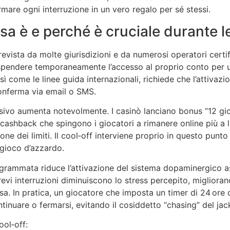
ormare ogni interruzione in un vero regalo per sé stessi.
osa è e perché è cruciale durante le
evista da molte giurisdizioni e da numerosi operatori certific
pendere temporaneamente l’accesso al proprio conto per u
sì come le linee guida internazionali, richiede che l’attivazi
onferma via email o SMS.
lsivo aumenta notevolmente. I casinò lanciano bonus “12 giorni
i cashback che spingono i giocatori a rimanere online più a lu
ione dei limiti. Il cool‑off interviene proprio in questo pu
l gioco d’azzardo.
grammata riduce l’attivazione del sistema dopaminergico ass
i interruzioni diminuiscono lo stress percepito, miglioran
a. In pratica, un giocatore che imposta un timer di 24 ore d
tinuare o fermarsi, evitando il cosiddetto “chasing” del jac
ool‑off: