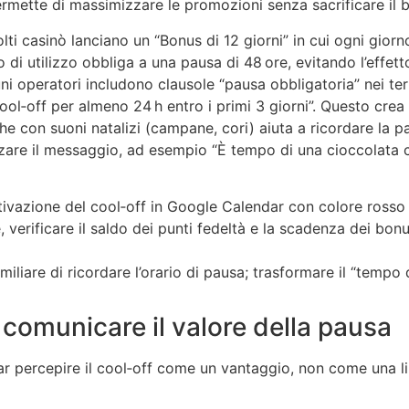
rmette di massimizzare le promozioni senza sacrificare il 
lti casinò lanciano un “Bonus di 12 giorni” in cui ogni giorno
o di utilizzo obbliga a una pausa di 48 ore, evitando l’effet
i operatori includono clausole “pausa obbligatoria” nei te
ool‑off per almeno 24 h entro i primi 3 giorni”. Questo crea 
 con suoni natalizi (campane, cori) aiuta a ricordare la pau
are il messaggio, ad esempio “È tempo di una cioccolata ca
attivazione del cool‑off in Google Calendar con colore rosso 
, verificare il saldo dei punti fedeltà e la scadenza dei bon
miliare di ricordare l’orario di pausa; trasformare il “tempo 
comunicare il valore della pausa
r percepire il cool‑off come un vantaggio, non come una li