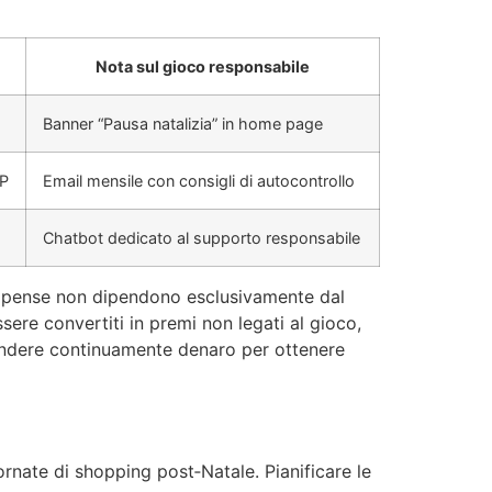
Nota sul gioco responsabile
Banner “Pausa natalizia” in home page
IP
Email mensile con consigli di autocontrollo
Chatbot dedicato al supporto responsabile
compense non dipendono esclusivamente dal
sere convertiti in premi non legati al gioco,
pendere continuamente denaro per ottenere
iornate di shopping post‑Natale. Pianificare le