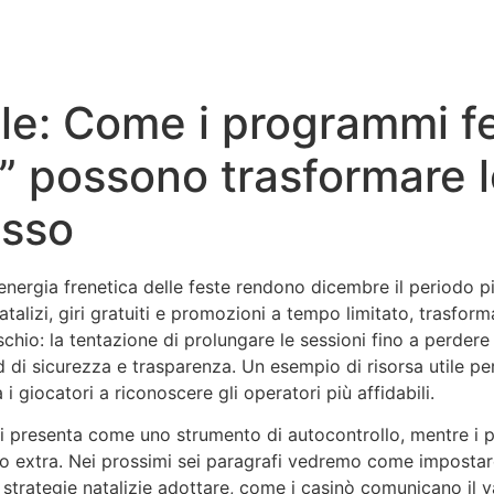
le: Come i programmi fe
f” possono trasformare 
esso
l’energia frenetica delle feste rendono dicembre il periodo pi
natalizi, giri gratuiti e promozioni a tempo limitato, trasfor
chio: la tentazione di prolungare le sessioni fino a perdere
d di sicurezza e trasparenza. Un esempio di risorsa utile per
 i giocatori a riconoscere gli operatori più affidabili.
f” si presenta come uno strumento di autocontrollo, mentre 
o extra. Nei prossimi sei paragrafi vedremo come impostare 
 strategie natalizie adottare, come i casinò comunicano il v