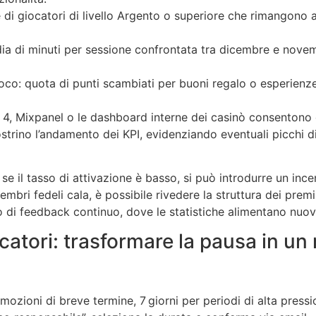
di giocatori di livello Argento o superiore che rimangono at
dia di minuti per sessione confrontata tra dicembre e nove
oco: quota di punti scambiati per buoni regalo o esperienze
4, Mixpanel o le dashboard interne dei casinò consentono di
strino l’andamento dei KPI, evidenziando eventuali picchi di
 se il tasso di attivazione è basso, si può introdurre un inc
mbri fedeli cala, è possibile rivedere la struttura dei premi
di feedback continuo, dove le statistiche alimentano nuove
iocatori: trasformare la pausa in un 
romozioni di breve termine, 7 giorni per periodi di alta pres