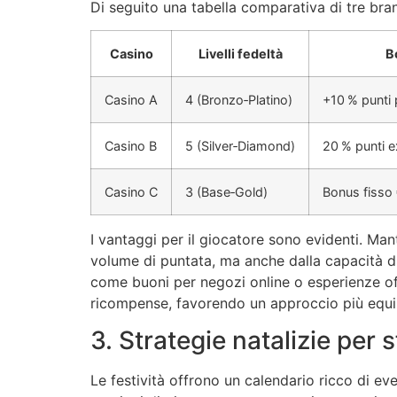
Di seguito una tabella comparativa di tre bra
Casino
Livelli fedeltà
B
Casino A
4 (Bronzo‑Platino)
+10 % punti
Casino B
5 (Silver‑Diamond)
20 % punti e
Casino C
3 (Base‑Gold)
Bonus fisso
I vantaggi per il giocatore sono evidenti. M
volume di puntata, ma anche dalla capacità di 
come buoni per negozi online o esperienze of
ricompense, favorendo un approccio più equil
3. Strategie natalizie per s
Le festività offrono un calendario ricco di eve