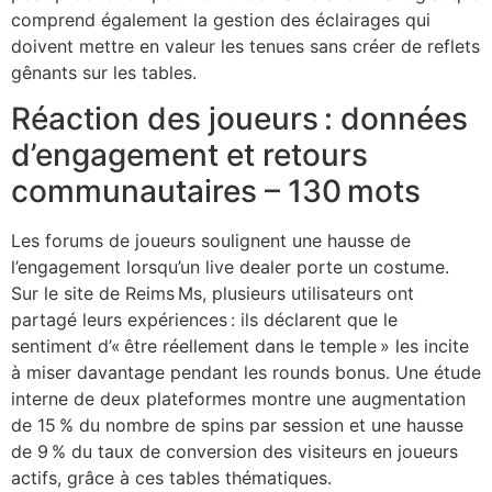
comprend également la gestion des éclairages qui
doivent mettre en valeur les tenues sans créer de reflets
gênants sur les tables.
Réaction des joueurs : données
d’engagement et retours
communautaires – 130 mots
Les forums de joueurs soulignent une hausse de
l’engagement lorsqu’un live dealer porte un costume.
Sur le site de Reims Ms, plusieurs utilisateurs ont
partagé leurs expériences : ils déclarent que le
sentiment d’« être réellement dans le temple » les incite
à miser davantage pendant les rounds bonus. Une étude
interne de deux plateformes montre une augmentation
de 15 % du nombre de spins par session et une hausse
de 9 % du taux de conversion des visiteurs en joueurs
actifs, grâce à ces tables thématiques.