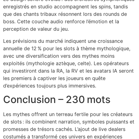
enregistrés en studio accompagnent les spins, tandis
que des chants tribaux résonnent lors des rounds de
boss. Cette couche audio renforce l’émotion et la
perception de valeur du jeu.
Les prévisions du marché indiquent une croissance
annuelle de 12 % pour les slots à thème mythologique,
avec une diversification vers des mythes moins
exploités (mythologie aztèque, celte). Les opérateurs
qui investiront dans la RA, la RV et les avatars IA seront
les premiers à captiver les joueurs en quête
d’expériences toujours plus immersives.
Conclusion – 230 mots
Les mythes offrent un terreau fertile pour les créateurs
de slots : ils combinent narration, symboles puissants et
promesses de trésors cachés. L’ajout de live dealers
costumés a transformé ces univers en expériences