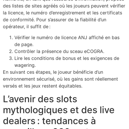
des listes de sites agréés où les joueurs peuvent vérifier
la licence, le numéro d’enregistrement et les certificats
de conformité. Pour s’assurer de la fiabilité d’un
opérateur, il suffit de :
Vérifier le numéro de licence ANJ affiché en bas
de page.
Contrôler la présence du sceau eCOGRA.
Lire les conditions de bonus et les exigences de
wagering.
En suivant ces étapes, le joueur bénéficie d’un
environnement sécurisé, où les gains sont réellement
versés et les jeux restent équitables.
L’avenir des slots
mythologiques et des live
dealers : tendances à