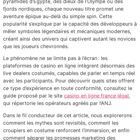
pyramides d’Égypte, des dieux de l’Olympe ou des
fjords nordiques, chaque nouveau titre promet une
aventure épique au-delà du simple spin. Cette
popularité s’explique par la capacité des développeurs à
mêler symboles légendaires et mécaniques modernes,
créant ainsi des univers qui captivent autant les novices
que les joueurs chevronnés.
Le phénomène ne se limite pas à l’écran : les
plateformes de casino en ligne intègrent désormais des
live dealers costumés, capables de parler en temps réel
avec les participants. Pour découvrir quels sites offrent
ce type d’expérience en toute conformité, consultez le
guide proposé par le site
casino en ligne france légal
,
qui répertorie les opérateurs agréés par l’ANJ.
Dans le fil conducteur de cet article, nous explorerons
comment les mythes sont revisités, comment les
croupiers en costume renforcent l’immersion, et enfin
comment séparer les promesses marketing des