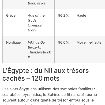
Book of Ra
Grèce
Age of the
96,2 %
Haute
Gods
,
Olympus
Glory
Nordique
Vikings Go
96,0 %
Moyenne‑haute
Berzerk
,
Thunderstruck
II
L’Égypte : du Nil aux trésors
cachés – 120 mots
Les slots égyptiens utilisent des symboles familiers :
scarabées, pyramides, le Sphinx. Le fil narratif tourne
souvent autour d’une quête de trésor enfoui sous le