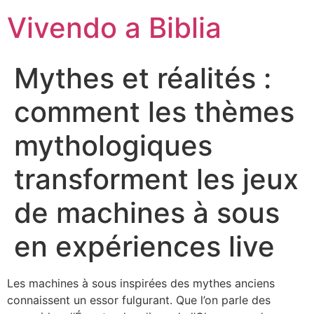
Vivendo a Biblia
Mythes et réalités :
comment les thèmes
mythologiques
transforment les jeux
de machines à sous
en expériences live
Les machines à sous inspirées des mythes anciens
connaissent un essor fulgurant. Que l’on parle des