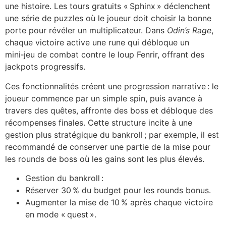
une histoire. Les tours gratuits « Sphinx » déclenchent
une série de puzzles où le joueur doit choisir la bonne
porte pour révéler un multiplicateur. Dans
Odin’s Rage
,
chaque victoire active une rune qui débloque un
mini‑jeu de combat contre le loup Fenrir, offrant des
jackpots progressifs.
Ces fonctionnalités créent une progression narrative : le
joueur commence par un simple spin, puis avance à
travers des quêtes, affronte des boss et débloque des
récompenses finales. Cette structure incite à une
gestion plus stratégique du bankroll ; par exemple, il est
recommandé de conserver une partie de la mise pour
les rounds de boss où les gains sont les plus élevés.
Gestion du bankroll :
Réserver 30 % du budget pour les rounds bonus.
Augmenter la mise de 10 % après chaque victoire
en mode « quest ».