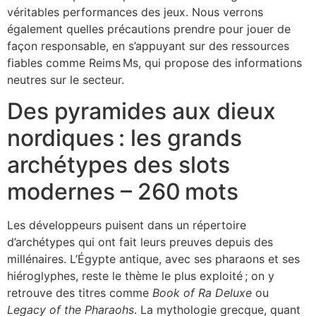
véritables performances des jeux. Nous verrons
également quelles précautions prendre pour jouer de
façon responsable, en s’appuyant sur des ressources
fiables comme Reims Ms, qui propose des informations
neutres sur le secteur.
Des pyramides aux dieux
nordiques : les grands
archétypes des slots
modernes – 260 mots
Les développeurs puisent dans un répertoire
d’archétypes qui ont fait leurs preuves depuis des
millénaires. L’Égypte antique, avec ses pharaons et ses
hiéroglyphes, reste le thème le plus exploité ; on y
retrouve des titres comme
Book of Ra Deluxe
ou
Legacy of the Pharaohs
. La mythologie grecque, quant