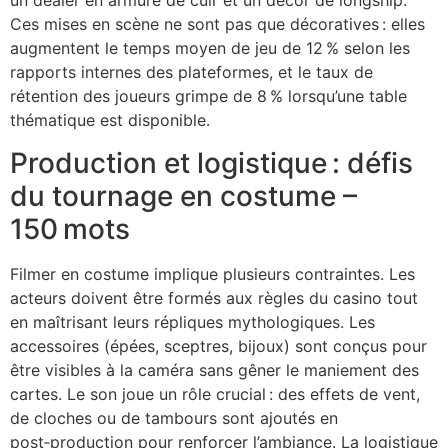
un dealer en armure de cuir et un décor de longship.
Ces mises en scène ne sont pas que décoratives : elles
augmentent le temps moyen de jeu de 12 % selon les
rapports internes des plateformes, et le taux de
rétention des joueurs grimpe de 8 % lorsqu’une table
thématique est disponible.
Production et logistique : défis
du tournage en costume –
150 mots
Filmer en costume implique plusieurs contraintes. Les
acteurs doivent être formés aux règles du casino tout
en maîtrisant leurs répliques mythologiques. Les
accessoires (épées, sceptres, bijoux) sont conçus pour
être visibles à la caméra sans gêner le maniement des
cartes. Le son joue un rôle crucial : des effets de vent,
de cloches ou de tambours sont ajoutés en
post‑production pour renforcer l’ambiance. La logistique