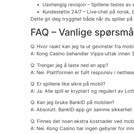
Uavhengig revisjon – Spillene testes av
Kundestøtte 24/7 – Live‑chat på norsk,
Dette gir deg trygghet både når du spiller p
FAQ – Vanlige spørsmål
Q: Hvor raskt kan jeg ta ut gevinster fra mobi
A: Kong Casino behandler Vipps‑uttak innen 3
Q: Trenger jeg å laste ned en app?
A: Nei. Plattformen er fullt responsiv i nettles
Q: Er spillene like sikre på mobil?
A: Ja. Alle spill er kryptert og regulert av Lot
Q: Kan jeg bruke BankID på mobilen?
A: Absolutt. BankID‑app gir samme sikkerhet
Q: Finnes det noen ekstra kostnader ved mobil
A: Nei. Kong Casino har ingen gebyrer for inns