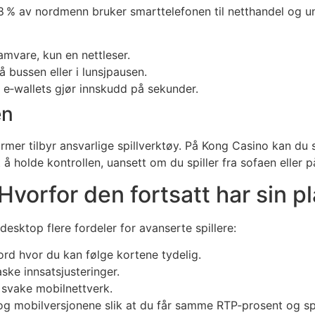
78 % av nordmenn bruker smarttelefonen til netthandel og und
amvare, kun en nettleser.
på bussen eller i lunsjpausen.
 e‑wallets gjør innskudd på sekunder.
en
tformer tilbyr ansvarlige spillverktøy. På Kong Casino kan d
t å holde kontrollen, uansett om du spiller fra sofaen eller p
vorfor den fortsatt har sin p
desktop flere fordeler for avanserte spillere:
bord hvor du kan følge kortene tydelig.
aske innsatsjusteringer.
å svake mobilnettverk.
g mobilversjonene slik at du får samme RTP‑prosent og spil