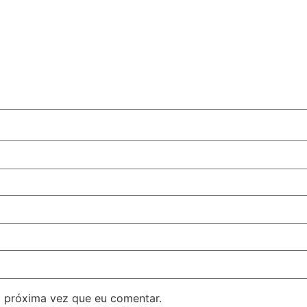
 próxima vez que eu comentar.