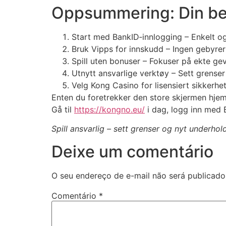
Oppsummering: Din bes
Start med BankID‑innlogging – Enkelt og
Bruk Vipps for innskudd – Ingen gebyrer
Spill uten bonuser – Fokuser på ekte gev
Utnytt ansvarlige verktøy – Sett grenser
Velg Kong Casino for lisensiert sikkerhet 
Enten du foretrekker den store skjermen hjem
Gå til
https://kongno.eu/
i dag, logg inn med B
Spill ansvarlig – sett grenser og nyt underhol
Deixe um comentário
O seu endereço de e-mail não será publicado
Comentário
*