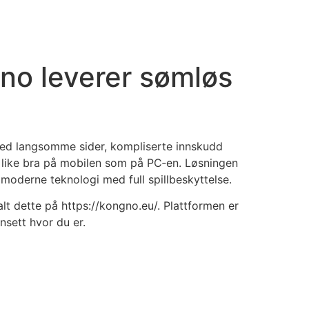
no leverer sømløs
r med langsomme sider, kompliserte innskudd
r like bra på mobilen som på PC‑en. Løsningen
pmoderne teknologi med full spillbeskyttelse.
lt dette på https://kongno.eu/. Plattformen er
nsett hvor du er.