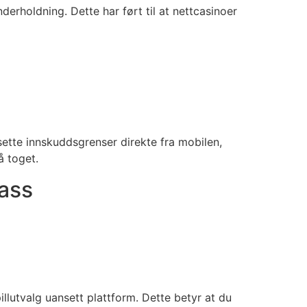
erholdning. Dette har ført til at nettcasinoer
u sette innskuddsgrenser direkte fra mobilen,
å toget.
lass
lutvalg uansett plattform. Dette betyr at du