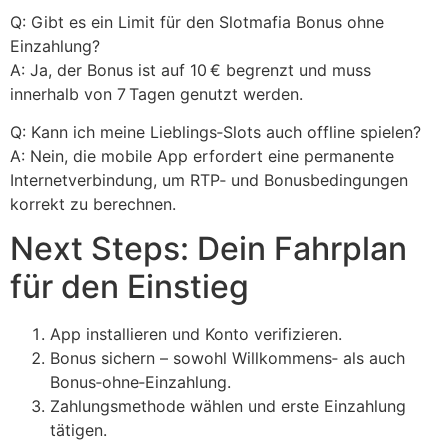
Q: Gibt es ein Limit für den Slotmafia Bonus ohne
Einzahlung?
A: Ja, der Bonus ist auf 10 € begrenzt und muss
innerhalb von 7 Tagen genutzt werden.
Q: Kann ich meine Lieblings‑Slots auch offline spielen?
A: Nein, die mobile App erfordert eine permanente
Internetverbindung, um RTP‑ und Bonusbedingungen
korrekt zu berechnen.
Next Steps: Dein Fahrplan
für den Einstieg
App installieren und Konto verifizieren.
Bonus sichern – sowohl Willkommens‑ als auch
Bonus‑ohne‑Einzahlung.
Zahlungsmethode wählen und erste Einzahlung
tätigen.