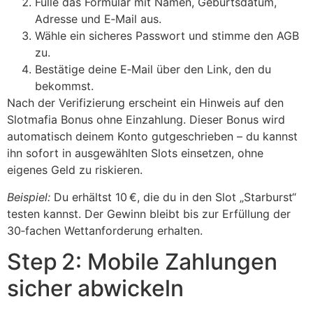
Fülle das Formular mit Namen, Geburtsdatum,
Adresse und E‑Mail aus.
Wähle ein sicheres Passwort und stimme den AGB
zu.
Bestätige deine E‑Mail über den Link, den du
bekommst.
Nach der Verifizierung erscheint ein Hinweis auf den
Slotmafia Bonus ohne Einzahlung. Dieser Bonus wird
automatisch deinem Konto gutgeschrieben – du kannst
ihn sofort in ausgewählten Slots einsetzen, ohne
eigenes Geld zu riskieren.
Beispiel:
Du erhältst 10 €, die du in den Slot „Starburst“
testen kannst. Der Gewinn bleibt bis zur Erfüllung der
30‑fachen Wettanforderung erhalten.
Step 2: Mobile Zahlungen
sicher abwickeln