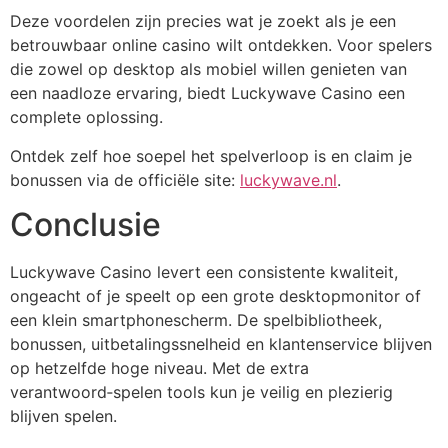
Deze voordelen zijn precies wat je zoekt als je een
betrouwbaar online casino wilt ontdekken. Voor spelers
die zowel op desktop als mobiel willen genieten van
een naadloze ervaring, biedt Luckywave Casino een
complete oplossing.
Ontdek zelf hoe soepel het spelverloop is en claim je
bonussen via de officiële site:
luckywave.nl
.
Conclusie
Luckywave Casino levert een consistente kwaliteit,
ongeacht of je speelt op een grote desktopmonitor of
een klein smartphonescherm. De spelbibliotheek,
bonussen, uitbetalingssnelheid en klantenservice blijven
op hetzelfde hoge niveau. Met de extra
verantwoord‑spelen tools kun je veilig en plezierig
blijven spelen.