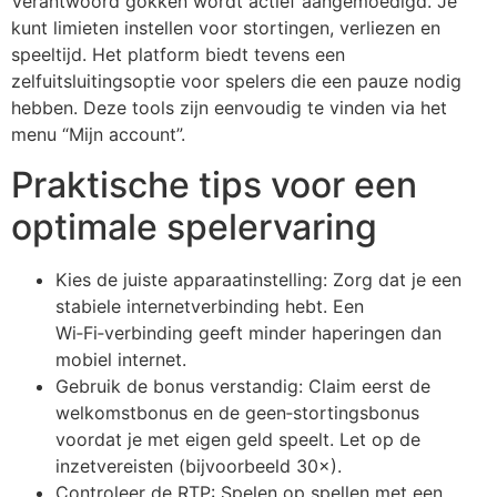
Verantwoord gokken wordt actief aangemoedigd. Je
kunt limieten instellen voor stortingen, verliezen en
speeltijd. Het platform biedt tevens een
zelfuitsluitingsoptie voor spelers die een pauze nodig
hebben. Deze tools zijn eenvoudig te vinden via het
menu “Mijn account”.
Praktische tips voor een
optimale spelervaring
Kies de juiste apparaatinstelling: Zorg dat je een
stabiele internetverbinding hebt. Een
Wi‑Fi‑verbinding geeft minder haperingen dan
mobiel internet.
Gebruik de bonus verstandig: Claim eerst de
welkomstbonus en de geen‑stortingsbonus
voordat je met eigen geld speelt. Let op de
inzetvereisten (bijvoorbeeld 30×).
Controleer de RTP: Spelen op spellen met een