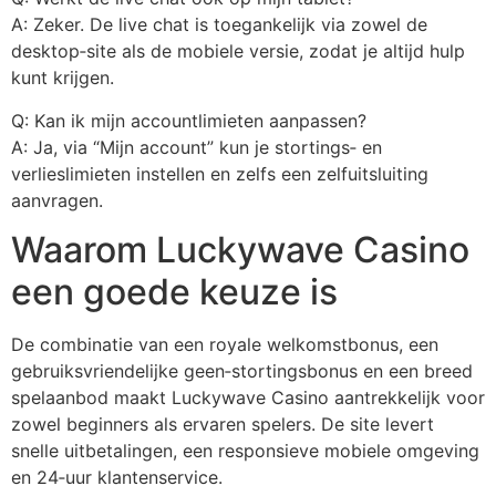
A: Zeker. De live chat is toegankelijk via zowel de
desktop‑site als de mobiele versie, zodat je altijd hulp
kunt krijgen.
Q: Kan ik mijn accountlimieten aanpassen?
A: Ja, via “Mijn account” kun je stortings‑ en
verlieslimieten instellen en zelfs een zelfuitsluiting
aanvragen.
Waarom Luckywave Casino
een goede keuze is
De combinatie van een royale welkomstbonus, een
gebruiksvriendelijke geen‑stortingsbonus en een breed
spelaanbod maakt Luckywave Casino aantrekkelijk voor
zowel beginners als ervaren spelers. De site levert
snelle uitbetalingen, een responsieve mobiele omgeving
en 24‑uur klantenservice.