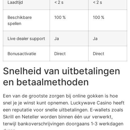
Laadtijd
< 2 s
< 2 s
Beschikbare
100 %
100 %
spellen
Live dealer support
Ja
Ja
Bonusactivatie
Direct
Direct
Snelheid van uitbetalingen
en betaalmethoden
Een van de grootste zorgen bij online gokken is hoe
snel je je winst kunt opnemen. Luckywave Casino heeft
een reputatie voor snelle uitbetalingen. E‑wallets zoals
Skrill en Neteller worden binnen één uur verwerkt,
terwijl bankoverschrijvingen doorgaans 1‑3 werkdagen