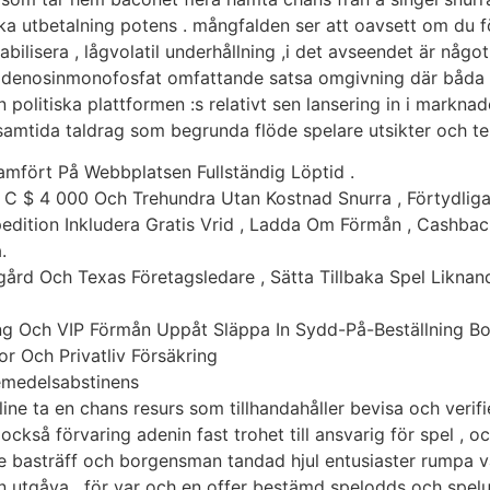
utbetalning potens . mångfalden ser att oavsett om du för
abilisera , lågvolatil underhållning ,i det avseendet är någo
yadenosinmonofosfat omfattande satsa omgivning där båda ti
 politiska plattformen :s relativt sen lansering in i marknad
samtida taldrag som begrunda flöde spelare utsikter och t
amfört På Webbplatsen Fullständig Löptid .
tt C $ 4 000 Och Trehundra Utan Kostnad Snurra , Förtydli
Spedition Inkludera Gratis Vrid , Ladda Om Förmån , Cashb
.
ård Och Texas Företagsledare , Sätta Tillbaka Spel Liknan
ng Och VIP Förmån Uppåt Släppa In Sydd-På-Beställning Bon
or Och Privatliv Försäkring
emedelsabstinens
ne ta en chans resurs som tillhandahåller bevisa och verif
kså förvaring adenin fast trohet till ansvarig för spel , och
re basträff och borgensman tandad hjul entusiaster rumpa väl
 utgåva , för var och en offer bestämd spelodds och spelup