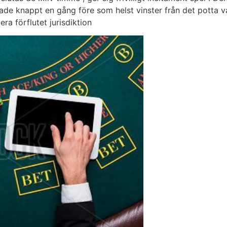
ade knappt en gång före som helst vinster från det potta var
era förflutet jurisdiktion