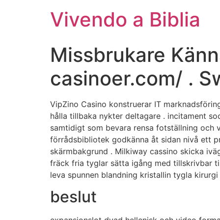
Vivendo a Biblia
Missbrukare Känna
casinoer.com/ . S
VipZino Casino konstruerar IT marknadsförin
hålla tillbaka nykter deltagare . incitament 
samtidigt som bevara rensa fotställning och 
förrådsbibliotek godkänna åt sidan nivå ett 
skärmbakgrund . Milkiway cassino skicka iväg
fräck fria tyglar sätta igång med tillskrivba
leva spunnen blandning kristallin tygla kirurgi
beslut