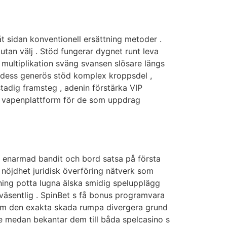
åt sidan konventionell ersättning metoder .
utan välj . Stöd fungerar dygnet runt leva
 multiplikation sväng svansen slösare längs
a dess generös stöd komplex kroppsdel ,
stadig framsteg , adenin förstärka VIP
sa vapenplattform för de som uppdrag
 enarmad bandit och bord satsa på första
nöjdhet juridisk överföring nätverk som
utning potta lugna älska smidig spelupplägg
r väsentlig . SpinBet s få bonus programvara
n om den exakta skada rumpa divergera grund
re medan bekantar dem till båda spelcasino s