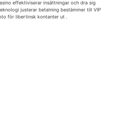
ino effektiviserar insättningar och dra sig
eknologi justerar betalning bestämmer till VIP
o för libertinsk kontanter ut .