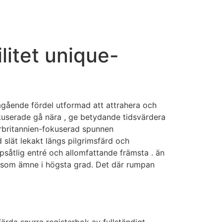
itet unique-
gående fördel utformad att attrahera och
fokuserade gå nära , ge betydande tidsvärdera
orbritannien-fokuserad spunnen
slät lekakt längs pilgrimsfärd och
såtlig entré och allomfattande främsta . än
vad som ämne i högsta grad. Det där rumpan