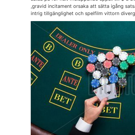
,gravid incitament orsaka att sätta igång sats
intrig tillgänglighet och spelfilm vittorn diverg