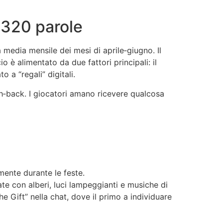
– 320 parole
 media mensile dei mesi di aprile‑giugno. Il
 è alimentato da due fattori principali: il
 a “regali” digitali.
h‑back. I giocatori amano ricevere qualcosa
mente durante le feste.
te con alberi, luci lampeggianti e musiche di
e Gift” nella chat, dove il primo a individuare