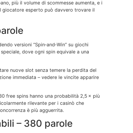
ipano, più il volume di scommesse aumenta, e i
il giocatore esperto può davvero trovare il
parole
ludendo versioni “Spin‑and‑Win” su giochi
a speciale, dove ogni spin equivale a una
ntare nuove slot senza temere la perdita del
azione immediata – vedere le vincite apparire
30 free spins hanno una probabilità 2,5 × più
icolarmente rilevante per i casinò che
 concorrenza è più agguerrita.
bili – 380 parole