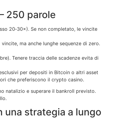
 – 250 parole
esso 20‑30×). Se non completato, le vincite
ndi vincite, ma anche lunghe sequenze di zero.
bre). Tenere traccia delle scadenze evita di
clusivi per depositi in Bitcoin o altri asset
ori che preferiscono il crypto casino.
mo natalizio e superare il bankroll previsto.
lo.
in una strategia a lungo