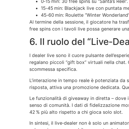
0‑15 min: 30 free spins su “Santa’s Reel”.
15‑45 min: Blackjack live con puntata m
45‑60 min: Roulette “Winter Wonderland
Al termine della sessione, il giocatore ha tra
free spins con i tavoli live possa generare una 
6. Il ruolo del “Live‑De
I dealer live sono il cuore pulsante dell’espe
regalano piccoli “gift box” virtuali nella cha
scommessa specifica.
L’interazione in tempo reale è potenziata da so
risposta, attiva una promozione dedicata. Que
Le funzionalità di giveaway in diretta – dove 
senso di comunità. I dati di fidelizzazione mo
42 % più alto rispetto a chi gioca solo slot.
In sintesi, il live‑dealer non è solo un anima