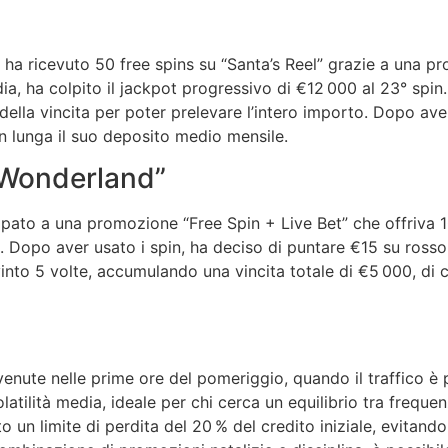
, ha ricevuto 50 free spins su “Santa’s Reel” grazie a una 
dia, ha colpito il jackpot progressivo di €12 000 al 23° sp
ella vincita per poter prelevare l’intero importo. Dopo aver 
 lunga il suo deposito medio mensile.
r Wonderland”
ipato a una promozione “Free Spin + Live Bet” che offriva 1
 Dopo aver usato i spin, ha deciso di puntare €15 su rosso n
a vinto 5 volte, accumulando una vincita totale di €5 000, di 
nute nelle prime ore del pomeriggio, quando il traffico è pi
olatilità media, ideale per chi cerca un equilibrio tra frequ
o un limite di perdita del 20 % del credito iniziale, evitan