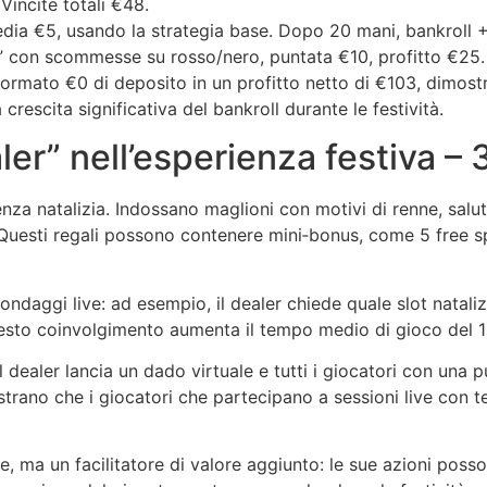
 Vincite totali €48.
edia €5, usando la strategia base. Dopo 20 mani, bankroll 
” con scommesse su rosso/nero, puntata €10, profitto €25.
sformato €0 di deposito in un profitto netto di €103, dimost
crescita significativa del bankroll durante le festività.
aler” nell’esperienza festiva –
rienza natalizia. Indossano maglioni con motivi di renne, sal
t. Questi regali possono contenere mini‑bonus, come 5 free 
ndaggi live: ad esempio, il dealer chiede quale slot natalizi
sto coinvolgimento aumenta il tempo medio di gioco del 18 %
il dealer lancia un dado virtuale e tutti i giocatori con un
strano che i giocatori che partecipano a sessioni live con te
tore, ma un facilitatore di valore aggiunto: le sue azioni po