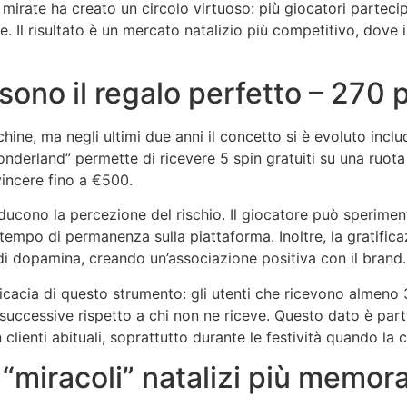
e mirate ha creato un circolo virtuoso: più giocatori partec
 Il risultato è un mercato natalizio più competitivo, dove 
 sono il regalo perfetto – 270 
achine, ma negli ultimi due anni il concetto si è evoluto inc
onderland” permette di ricevere 5 spin gratuiti su una ruot
vincere fino a €500.
riducono la percezione del rischio. Il giocatore può sperime
 tempo di permanenza sulla piattaforma. Inoltre, la gratific
 di dopamina, creando un’associazione positiva con il brand.
ficacia di questo strumento: gli utenti che ricevono almeno 
 successive rispetto a chi non ne riceve. Questo dato è part
n clienti abituali, soprattutto durante le festività quando la
i “miracoli” natalizi più memora