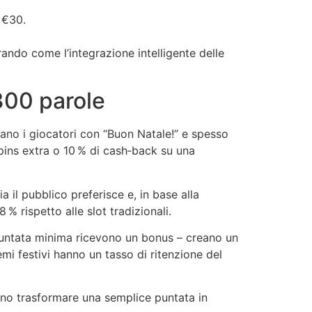
+€30.
rando come l’integrazione intelligente delle
 300 parole
utano i giocatori con “Buon Natale!” e spesso
spins extra o 10 % di cash‑back su una
a il pubblico preferisce e, in base alla
 rispetto alle slot tradizionali.
a puntata minima ricevono un bonus – creano un
mi festivi hanno un tasso di ritenzione del
ssono trasformare una semplice puntata in