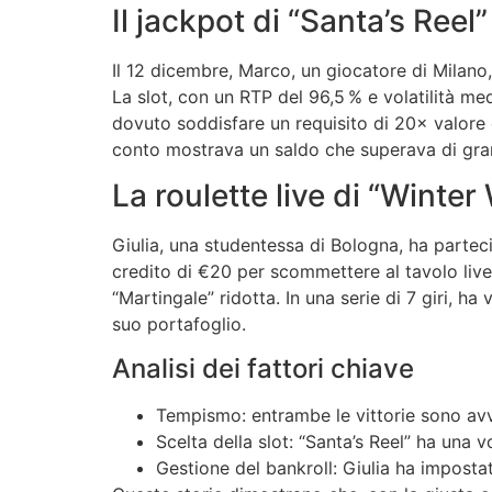
Il jackpot di “Santa’s Reel”
Il 12 dicembre, Marco, un giocatore di Milano
La slot, con un RTP del 96,5 % e volatilità me
dovuto soddisfare un requisito di 20× valore d
conto mostrava un saldo che superava di gran
La roulette live di “Winte
Giulia, una studentessa di Bologna, ha partec
credito di €20 per scommettere al tavolo live.
“Martingale” ridotta. In una serie di 7 giri, h
suo portafoglio.
Analisi dei fattori chiave
Tempismo: entrambe le vittorie sono avve
Scelta della slot: “Santa’s Reel” ha una v
Gestione del bankroll: Giulia ha impostat