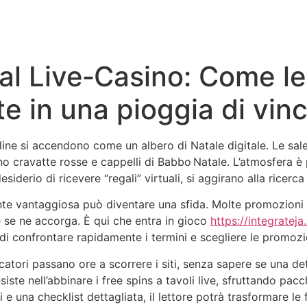
e al Live‑Casino: Come l
te in una pioggia di vinc
line si accendono come un albero di Natale digitale. Le sale v
ano cravatte rosse e cappelli di Babbo Natale. L’atmosfera 
esiderio di ricevere “regali” virtuali, si aggirano alla ricerc
ente vantaggiosa può diventare una sfida. Molte promozion
 se ne accorga. È qui che entra in gioco
https://integrateja
di confrontare rapidamente i termini e scegliere le promozio
ocatori passano ore a scorrere i siti, senza sapere se una d
siste nell’abbinare i free spins a tavoli live, sfruttando pa
 e una checklist dettagliata, il lettore potrà trasformare le 