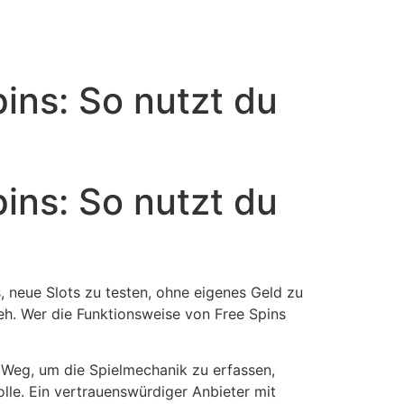
ins: So nutzt du
ins: So nutzt du
s, neue Slots zu testen, ohne eigenes Geld zu
reh. Wer die Funktionsweise von Free Spins
er Weg, um die Spielmechanik zu erfassen,
lle. Ein vertrauenswürdiger Anbieter mit