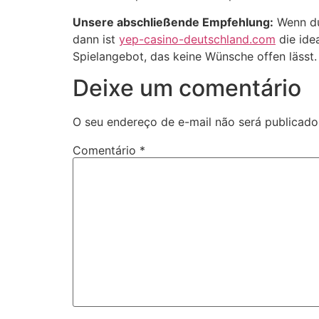
Unsere abschließende Empfehlung:
Wenn du 
dann ist
yep-casino-deutschland.com
die ide
Spielangebot, das keine Wünsche offen lässt.
Deixe um comentário
O seu endereço de e-mail não será publicado
Comentário
*