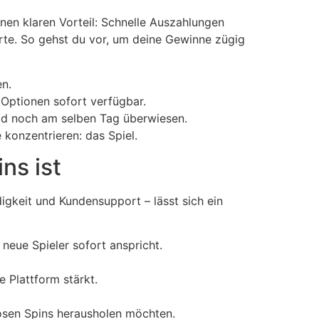
inen klaren Vorteil: Schnelle Auszahlungen
rte. So gehst du vor, um deine Gewinne zügig
en.
Optionen sofort verfügbar.
eld noch am selben Tag überwiesen.
 konzentrieren: das Spiel.
ns ist
igkeit und Kundensupport – lässt sich ein
neue Spieler sofort anspricht.
 Plattform stärkt.
losen Spins herausholen möchten.