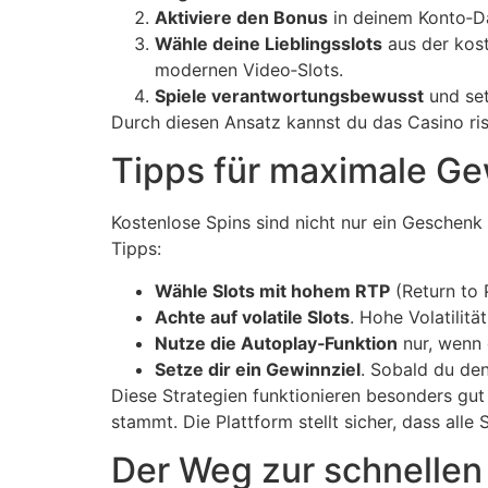
Aktiviere den Bonus
in deinem Konto‑Da
Wähle deine Lieblingsslots
aus der kost
modernen Video‑Slots.
Spiele verantwortungsbewusst
und set
Durch diesen Ansatz kannst du das Casino risi
Tipps für maximale Ge
Kostenlose Spins sind nicht nur ein Geschenk
Tipps:
Wähle Slots mit hohem RTP
(Return to 
Achte auf volatile Slots
. Hohe Volatilit
Nutze die Autoplay‑Funktion
nur, wenn 
Setze dir ein Gewinnziel
. Sobald du den
Diese Strategien funktionieren besonders gu
stammt. Die Plattform stellt sicher, dass alle 
Der Weg zur schnelle