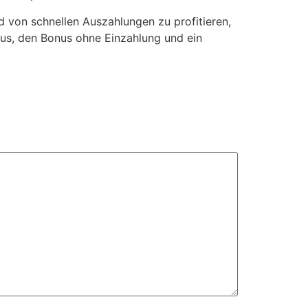
d von schnellen Auszahlungen zu profitieren,
nus, den Bonus ohne Einzahlung und ein