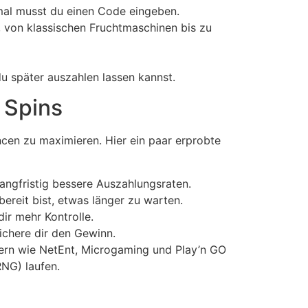
mal musst du einen Code eingeben.
, von klassischen Fruchtmaschinen bis zu
du später auszahlen lassen kannst.
 Spins
ncen zu maximieren. Hier ein paar erprobte
langfristig bessere Auszahlungsraten.
bereit bist, etwas länger zu warten.
ir mehr Kontrolle.
ichere dir den Gewinn.
tern wie NetEnt, Microgaming und Play’n GO
RNG) laufen.