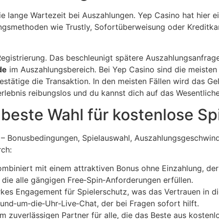
die lange Wartezeit bei Auszahlungen. Yep Casino hat hier e
ngsmethoden wie Trustly, Sofortüberweisung oder Kreditka
egistrierung. Das beschleunigt spätere Auszahlungsanfrag
de
im Auszahlungsbereich. Bei Yep Casino sind die meisten 
estätige die Transaktion. In den meisten Fällen wird das G
rlebnis reibungslos und du kannst dich auf das Wesentliche
este Wahl für kostenlose Spi
en – Bonusbedingungen, Spielauswahl, Auszahlungsgeschwind
rch:
mbiniert mit einem attraktiven Bonus ohne Einzahlung, der 
, die alle gängigen Free‑Spin‑Anforderungen erfüllen.
kes Engagement für Spielerschutz, was das Vertrauen in die
und‑um‑die‑Uhr‑Live‑Chat, der bei Fragen sofort hilft.
 zuverlässigen Partner für alle, die das Beste aus kosten